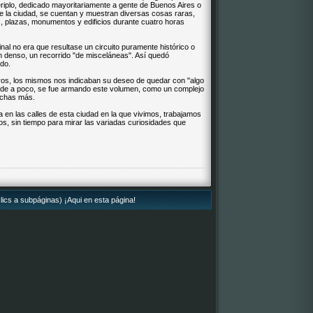
riplo, dedicado mayoritariamente a gente de Buenos Aires o
 de la ciudad, se cuentan y muestran diversas cosas raras,
es, plazas, monumentos y edificios durante cuatro horas
inal no era que resultase un circuito puramente histórico o
n denso, un recorrido "de misceláneas". Así quedó
ndo.
os, los mismos nos indicaban su deseo de quedar con "algo
í, de a poco, se fue armando este volumen, como un complejo
uchas más.
da en las calles de esta ciudad en la que vivimos, trabajamos
s, sin tiempo para mirar las variadas curiosidades que
lics a subpáginas) ¡Aqui en esta página!