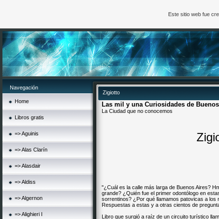
Este sitio web fue c
Navegación
Zigiotto
Home
Las mil y una Curiosidades de Buenos
La Ciudad que no conocemos
Libros gratis
=> Aguinis
Zigi
=> Alas Clarín
=> Alasdair
=> Aldiss
"¿Cuál es la calle más larga de Buenos Aires? 
grande? ¿Quién fue el primer odontólogo en est
=> Algernon
sorrentinos? ¿Por qué llamamos patovicas a los 
Respuestas a estas y a otras cientos de pregunt
=> Alighieri I
Libro que surgió a raíz de un circuito turístico l