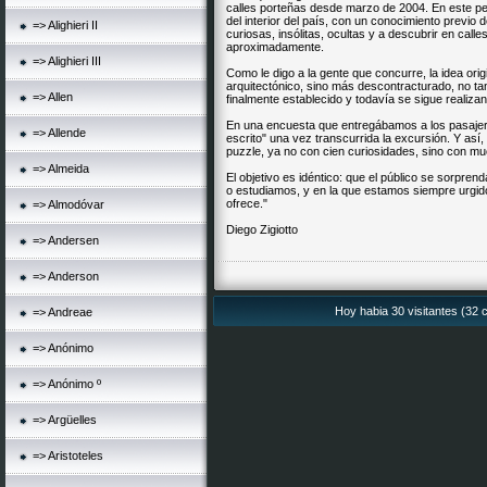
calles porteñas desde marzo de 2004. En este pe
del interior del país, con un conocimiento previo
=> Alighieri II
curiosas, insólitas, ocultas y a descubrir en call
aproximadamente.
=> Alighieri III
Como le digo a la gente que concurre, la idea orig
arquitectónico, sino más descontracturado, no ta
=> Allen
finalmente establecido y todavía se sigue realiza
En una encuesta que entregábamos a los pasajer
=> Allende
escrito" una vez transcurrida la excursión. Y as
puzzle, ya no con cien curiosidades, sino con m
=> Almeida
El objetivo es idéntico: que el público se sorpren
o estudiamos, y en la que estamos siempre urgido
ofrece."
=> Almodóvar
Diego Zigiotto
=> Andersen
=> Anderson
Hoy habia 30 visitantes (32 c
=> Andreae
=> Anónimo
=> Anónimo º
=> Argüelles
=> Aristoteles