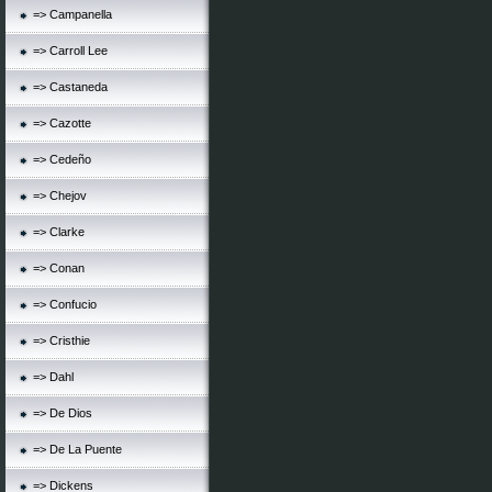
=> Campanella
=> Carroll Lee
=> Castaneda
=> Cazotte
=> Cedeño
=> Chejov
=> Clarke
=> Conan
=> Confucio
=> Cristhie
=> Dahl
=> De Dios
=> De La Puente
=> Dickens