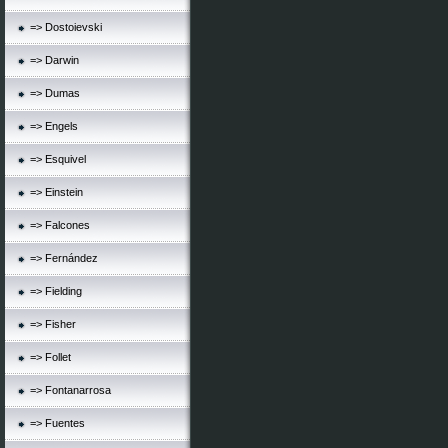
=> Dostoievski
=> Darwin
=> Dumas
=> Engels
=> Esquivel
=> Einstein
=> Falcones
=> Fernández
=> Fielding
=> Fisher
=> Follet
=> Fontanarrosa
=> Fuentes