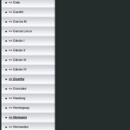
=> Gala
=> Gandhi
=> García M.
=> Garcia Lorca
=> Gibrán I
=> Gibrán II
=> Gibrán III
=> Gibrán IV
=> Goethe
=> Gonzalez
=> Hawking
=> Hemingway
=> Hermann
=> Hernandez