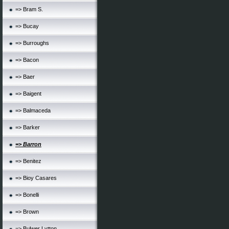
=> Bram S.
=> Bucay
=> Burroughs
=> Bacon
=> Baer
=> Baigent
=> Balmaceda
=> Barker
=> Barron
=> Benitez
=> Bioy Casares
=> Bonelli
=> Brown
=> Bulwer Lytton