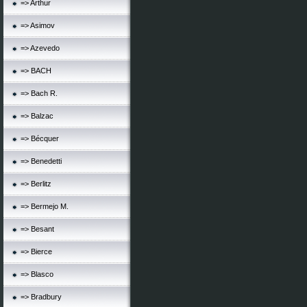
=> Arthur
=> Asimov
=> Azevedo
=> BACH
=> Bach R.
=> Balzac
=> Bécquer
=> Benedetti
=> Berlitz
=> Bermejo M.
=> Besant
=> Bierce
=> Blasco
=> Bradbury