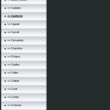
=> Cadalso
=> Calderón
=> Capote
=> Carroll
=> Cervantes
=> Charrière
=> Chopra
=> Coelho
=> Colfer
=> Collodi
=> Cook
=> Curley
=> Crossan