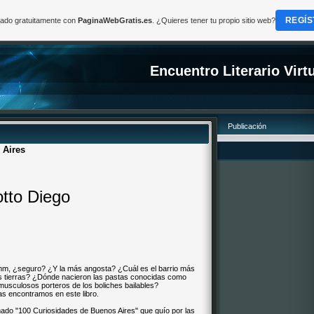
REGÍS
reado gratuitamente con
PaginaWebGratis.es
. ¿Quieres tener tu propio sitio web?
Encuentro Literario Virt
Publicación
 Aires
otto Diego
Hmm, ¿seguro? ¿Y la más angosta? ¿Cuál es el barrio más
as tierras? ¿Dónde nacieron las pastas conocidas como
musculosos porteros de los boliches bailables?
as encontramos en este libro.
lamado "100 Curiosidades de Buenos Aires" que guío por las