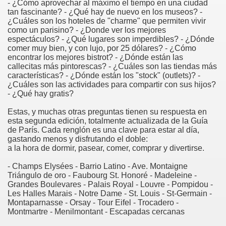
- ¿Cómo aprovechar al máximo el tiempo en una ciudad
tan fascinante? - ¿Qué hay de nuevo en los museos? -
¿Cuáles son los hoteles de "charme" que permiten vivir
como un parisino? - ¿Donde ver los mejores
espectáculos? - ¿Qué lugares son imperdibles? - ¿Dónde
comer muy bien, y con lujo, por 25 dólares? - ¿Cómo
encontrar los mejores bistrot? - ¿Dónde están las
callecitas más pintorescas? - ¿Cuáles son las tiendas más
características? - ¿Dónde están los "stock" (outlets)? -
¿Cuáles son las actividades para compartir con sus hijos?
- ¿Qué hay gratis?
Estas, y muchas otras preguntas tienen su respuesta en
esta segunda edición, totalmente actualizada de la Guía
de París. Cada renglón es una clave para estar al día,
gastando menos y disfrutando el doble:
a la hora de dormir, pasear, comer, comprar y divertirse.
- Champs Elysées - Barrio Latino - Ave. Montaigne
Triángulo de oro - Faubourg St. Honoré - Madeleine -
Grandes Boulevares - Palais Royal - Louvre - Pompidou -
Les Halles Marais - Notre Dame - St. Louis - St-Germain -
Montaparnasse - Orsay - Tour Eifel - Trocadero -
Montmartre - Menilmontant - Escapadas cercanas