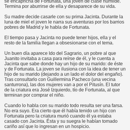
se encapricha de Fortunata, una joven de clase humilde.
Termina por aburrirse de ella y desaparece de su vida.
Su madre decide casarle con su prima Jacinta. Durante la
luna de miel el joven le narra sus aventuras por los barrios
pobres de Madrid y le habla de Fortunata.
El tiempo pasa y Jacinta no puede tener hijos, ella y el
resto de la familia llegan a obsesionarse con el tema.
Un buen día aparece Ido del Sagrario, un pobre al que
Juanito invitaba a casa para reírse de él, y le cuenta a
Jacinta que sabe donde hay un hijo de su marido: de éste
y de Fortunata. La joven se ilusiona con la idea de tener un
hijo de su marido (dejando a un lado el dolor del engaño).
Tras consultarlo con Guillermina Pacheco (una vecina
santurrona), las dos mujeres van a por el Pitusín. El tutor
de la criatura era José Izquierdo, tío de Fortunata, al que
terminan por comprar el niño.
Cuando lo habla con su marido todo resulta ser una farsa.
No era suyo. Era cierto que él había tenido un hijo con
Fortunata pero la criatura murió cuando él ya estaba
casado con Jacinta. Ésta y su suegra le habían tomado
cariño así que lo ingresan en un hospicio.