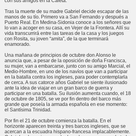
con sus amigos en la Caleta.
Tras la muerte de su madre Gabriel decide escapar de las
manos de su tío. Primero va a San Fernando y después a
Puerto Real. En Medina-Sidonia conoce a los señores que
lo van a acoger en su casa, en Vejer de la Frontera. Allí su
vida transcurrirá entre las tareas de la casa y los juegos
con Rosita, su joven “amita”, de la que terminará
enamorado.
Una mañana de principios de octubre don Alonso le
anuncia que, a pesar de la oposición de doña Francisca,
su mujer, van a embarcarse, junto con su amigo Marcial, el
Medio-Hombre, en uno de los navíos que van a participar
en la batalla contra los ingleses, para poder contemplarla
de cerca. A sus catorce años Gabriel se siente ilusionado
ante la idea de viajar en un gran barco de guerra y
participar en una batalla. Su ilusión aumenta cuando, el 18
de octubre de 1805, se ve por fin dentro del barco más
grande que poseía la armada española en ese momento:
el Santísima Trinidad.
Por fin el 21 de octubre comienza la batalla. En el
horizonte aparecen treinta y tres barcos ingleses, que se
acercan a la escuadra hispano-francesa implacablemente.