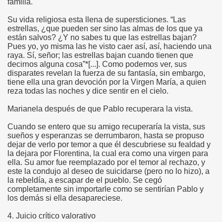
familia.
Su vida religiosa esta llena de supersticiones. “Las
estrellas, ¿que pueden ser sino las almas de los que ya
están salvos? ¿Y no sabes tu que las estrellas bajan?
Pues yo, yo misma las he visto caer así, así, haciendo una
raya. Sí, señor; las estrellas bajan cuando tienen que
decirnos alguna cosa”*[...]. Como podemos ver, sus
disparates revelan la fuerza de su fantasía, sin embargo,
tiene ella una gran devoción por la Virgen María, a quien
reza todas las noches y dice sentir en el cielo.
Marianela después de que Pablo recuperara la vista.
Cuando se entero que su amigo recuperaría la vista, sus
sueños y esperanzas se derrumbaron, hasta se propuso
dejar de verlo por temor a que él descubriese su fealdad y
la dejara por Florentina, la cual era como una virgen para
ella. Su amor fue reemplazado por el temor al rechazo, y
este la condujo al deseo de suicidarse (pero no lo hizo), a
la rebeldía, a escapar de el pueblo. Se cegó
completamente sin importarle como se sentirían Pablo y
los demás si ella desapareciese.
4. Juicio crítico valorativo