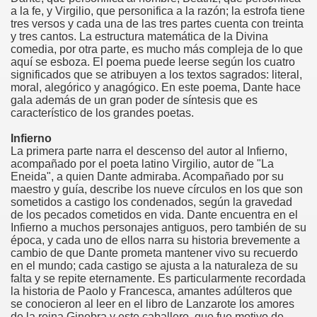
a la fe, y Virgilio, que personifica a la razón; la estrofa tiene
tres versos y cada una de las tres partes cuenta con treinta
y tres cantos. La estructura matemática de la Divina
comedia, por otra parte, es mucho más compleja de lo que
aquí se esboza. El poema puede leerse según los cuatro
significados que se atribuyen a los textos sagrados: literal,
moral, alegórico y anagógico. En este poema, Dante hace
gala además de un gran poder de síntesis que es
característico de los grandes poetas.
Infierno
La primera parte narra el descenso del autor al Infierno,
acompañado por el poeta latino Virgilio, autor de "La
Eneida", a quien Dante admiraba. Acompañado por su
maestro y guía, describe los nueve círculos en los que son
sometidos a castigo los condenados, según la gravedad
de los pecados cometidos en vida. Dante encuentra en el
Infierno a muchos personajes antiguos, pero también de su
época, y cada uno de ellos narra su historia brevemente a
cambio de que Dante prometa mantener vivo su recuerdo
en el mundo; cada castigo se ajusta a la naturaleza de su
falta y se repite eternamente. Es particularmente recordada
la historia de Paolo y Francesca, amantes adúlteros que
se conocieron al leer en el libro de Lanzarote los amores
de la reina Ginebra y este caballero, que fue motivo de