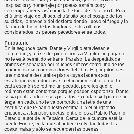
inspiración y homenaje por poetas románticos y
contemporáneos, así como la historia de Ugolino da Pisa,
el último viaje de Ulises, el tránsito por el bosque de los
suicidas, la travesía del desierto donde llueve el fuego y la
llanura de hielo de los traidores, estos ultimos,
considerados los peores pecadores entre todos.
Purgatorio
En la segunda parte, Dante y Virgilio atraviesan el
Purgatorio, y allí se despiden, pues a Virgilio, un pagano,
no le está permitido entrar al Paraíso. La despedida de
ambos es señalada por muchos críticos como uno de los
momentos más conmovedores del libro. El purgatorio es
una montaña de cumbre plana cuyas laderas son
escalonadas y redondas, simétricamente al Infierno. En
cada escalón se redime un pecado, pero los que lo
redimen están contentos porque poseen esperanza. Dante
se va purificando de sus pecados en cada nivel porque un
ángel en cada uno le va borrando una letra de una
escritura que le han puesto encima. En el purgatorio
encuentra a famosos poetas, entre ellos a Publio Papinio
Estacio, autor de la Tebaida. Cerca de la cumbre está la
fuente Eunoe, en la que al beber se olvidan todas las
cosas malas y sólo se recuerdan las buenas.