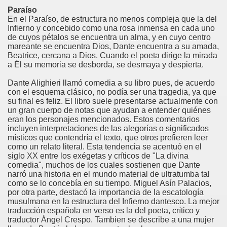
Paraíso
En el Paraíso, de estructura no menos compleja que la del
Infierno y concebido como una rosa inmensa en cada uno
de cuyos pétalos se encuentra un alma, y en cuyo centro
mareante se encuentra Dios, Dante encuentra a su amada,
Beatrice, cercana a Dios. Cuando el poeta dirige la mirada
a Él su memoria se desborda, se desmaya y despierta.
Dante Alighieri llamó comedia a su libro pues, de acuerdo
con el esquema clásico, no podía ser una tragedia, ya que
su final es feliz. El libro suele presentarse actualmente con
un gran cuerpo de notas que ayudan a entender quiénes
eran los personajes mencionados. Estos comentarios
incluyen interpretaciones de las alegorías o significados
místicos que contendría el texto, que otros prefieren leer
como un relato literal. Esta tendencia se acentuó en el
siglo XX entre los exégetas y críticos de "La divina
comedia", muchos de los cuales sostienen que Dante
narró una historia en el mundo material de ultratumba tal
como se lo concebía en su tiempo. Miguel Asín Palacios,
por otra parte, destacó la importancia de la escatología
musulmana en la estructura del Infierno dantesco. La mejor
traducción española en verso es la del poeta, crítico y
traductor Ángel Crespo. Tambien se describe a una mujer