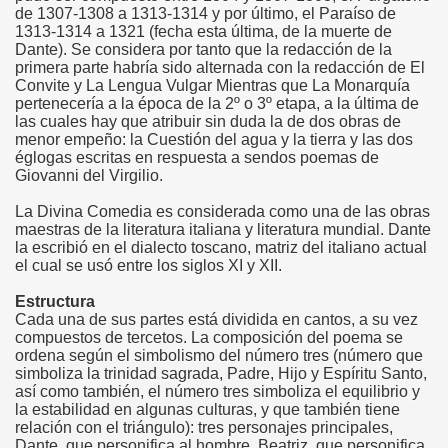
de 1307-1308 a 1313-1314 y por último, el Paraíso de
1313-1314 a 1321 (fecha esta última, de la muerte de
Dante). Se considera por tanto que la redacción de la
primera parte habría sido alternada con la redacción de El
Convite y La Lengua Vulgar Mientras que La Monarquía
pertenecería a la época de la 2º o 3º etapa, a la última de
las cuales hay que atribuir sin duda la de dos obras de
menor empeño: la Cuestión del agua y la tierra y las dos
églogas escritas en respuesta a sendos poemas de
Giovanni del Virgilio.
La Divina Comedia es considerada como una de las obras
maestras de la literatura italiana y literatura mundial. Dante
la escribió en el dialecto toscano, matriz del italiano actual
el cual se usó entre los siglos XI y XII.
Estructura
Cada una de sus partes está dividida en cantos, a su vez
compuestos de tercetos. La composición del poema se
ordena según el simbolismo del número tres (número que
simboliza la trinidad sagrada, Padre, Hijo y Espíritu Santo,
así como también, el número tres simboliza el equilibrio y
la estabilidad en algunas culturas, y que también tiene
relación con el triángulo): tres personajes principales,
Dante, que personifica al hombre, Beatriz, que personifica