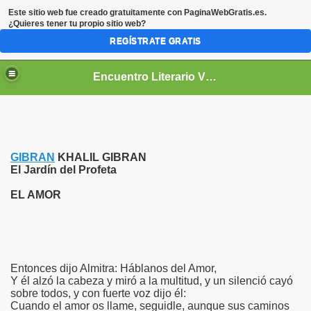
Este sitio web fue creado gratuitamente con
PaginaWebGratis.es
.
¿Quieres tener tu propio sitio web?
REGÍSTRATE GRATIS
Encuentro Literario Virtual
GIBRAN
KHALIL GIBRAN
El Jardín del Profeta
EL AMOR
Entonces dijo Almitra: Háblanos del Amor,
Y él alzó la cabeza y miró a la multitud, y un silenció cayó
sobre todos, y con fuerte voz dijo él:
Cuando el amor os llame, seguidle, aunque sus caminos