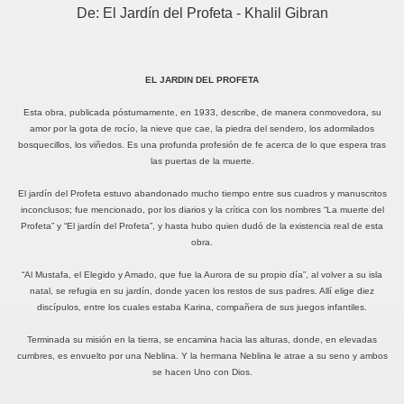
De: El Jardín del Profeta - Khalil Gibran
EL JARDIN DEL PROFETA
Esta obra, publicada póstumamente, en 1933, describe, de manera conmovedora, su
amor por la gota de rocío, la nieve que cae, la piedra del sendero, los adormilados
bosquecillos, los viñedos. Es una profunda profesión de fe acerca de lo que espera tras
las puertas de la muerte.
El jardín del Profeta estuvo abandonado mucho tiempo entre sus cuadros y manuscritos
inconclusos; fue mencionado, por los diarios y la crítica con los nombres “La muerte del
Profeta” y “El jardín del Profeta”, y hasta hubo quien dudó de la existencia real de esta
obra.
“Al Mustafa, el Elegido y Amado, que fue la Aurora de su propio día”, al volver a su isla
natal, se refugia en su jardín, donde yacen los restos de sus padres. Allí elige diez
discípulos, entre los cuales estaba Karina, compañera de sus juegos infantiles.
Terminada su misión en la tierra, se encamina hacia las alturas, donde, en elevadas
cumbres, es envuelto por una Neblina. Y la hermana Neblina le atrae a su seno y ambos
se hacen Uno con Dios.