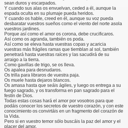
sean duros y escarpados.
Y cuando sus alas os envuelvan, ceded a él, aunque la
espada oculta en su plumaje pueda heridos.
Y cuando os hable, creed en él, aunque su voz pueda
desbaratar vuestros sueños como el viento del norte asola
vuestros jardines.
Porque así como el amor os corona, debe crucificaros.
Así como os agranda, también os poda.
Así como se eleva hasta vuestras copas y acaricia
vuestras más frágiles ramas que tiemblan al sol, también
penetrará hasta vuestras raíces y las sacudirá de su
arraigo a la tierra.
Como gavillas de trigo, se os lleva.
Os apalea para desnudaros.
Os trilla para libraros de vuestra paja.
Os muele hasta dejaros blancos.
Os amasa hasta que seáis ágiles, y luego os entrega a su
fuego sagrado, y os transforma en pan sagrado para el
festín de Dios.
Todas estas cosas hará el amor por vosotros para que
podáis conocer los secretos de vuestro corazón, y con este
conocimiento os convirtáis en un fragmento del corazón de
la Vida.
Pero si en vuestro temor sólo buscáis la paz del amor y el
placer del amor,