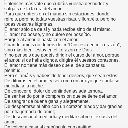
Entonces más vale que cubráis vuestra desnudez y
salgáis de la la era del amor,
Para que entréis en el mundo sin estaciones, donde
reiréis, pero no todas vuestras risas, y lloraréis, pero no
todas vuestras lágrimas.
El amor sólo da de sí y nada recibe sino de sí mismo.
El amor no posee, y no quiere ser poseído.
Porque al amor le basta con el amor.
Cuando améis no debéis decir "Dios está en mi corazón",
sino más bien "estoy en el corazón de Dios".
Y no penséis que podéis dirigir el curso del amor, porque
el amor, si os halla dignos, dirigirá él vuestros corazones.
El amor no tiene más deseo que el de alcanzar su
plenitud.
Pero si amáis y habéis de tener deseos, que sean estos:
De diluiros en el amor y ser como un arroyo que canta su
melodía a la noche.
De conocer el dolor de sentir demasiada ternura.
De ser herido por la comprensión que se tiene del amor.
De sangrar de buena gana y alegremente.
De despertarse al alba con un corazón alado y dar gracias
por otra jornada de amor;
De descansar al mediodía y meditar sobre el éxtasis del
amor;
De volver a casa al crepúsculo con gratitud,