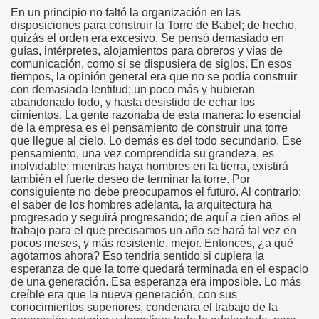
En un principio no faltó la organización en las
disposiciones para construir la Torre de Babel; de hecho,
quizás el orden era excesivo. Se pensó demasiado en
guías, intérpretes, alojamientos para obreros y vías de
comunicación, como si se dispusiera de siglos. En esos
tiempos, la opinión general era que no se podía construir
con demasiada lentitud; un poco más y hubieran
abandonado todo, y hasta desistido de echar los
cimientos. La gente razonaba de esta manera: lo esencial
de la empresa es el pensamiento de construir una torre
que llegue al cielo. Lo demás es del todo secundario. Ese
pensamiento, una vez comprendida su grandeza, es
inolvidable: mientras haya hombres en la tierra, existirá
también el fuerte deseo de terminar la torre. Por
consiguiente no debe preocuparnos el futuro. Al contrario:
el saber de los hombres adelanta, la arquitectura ha
progresado y seguirá progresando; de aquí a cien años el
trabajo para el que precisamos un año se hará tal vez en
pocos meses, y más resistente, mejor. Entonces, ¿a qué
agotarnos ahora? Eso tendría sentido si cupiera la
esperanza de que la torre quedará terminada en el espacio
de una generación. Esa esperanza era imposible. Lo más
creíble era que la nueva generación, con sus
conocimientos superiores, condenara el trabajo de la