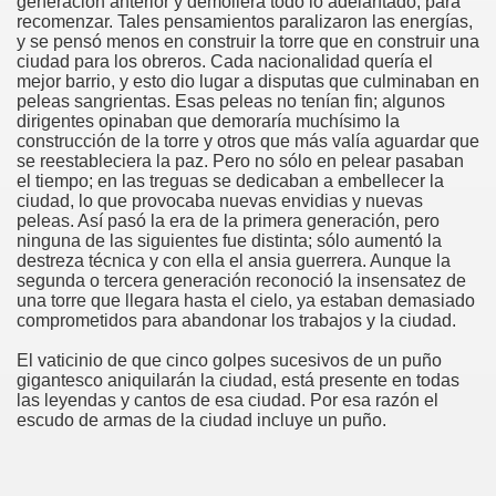
generación anterior y demoliera todo lo adelantado, para
recomenzar. Tales pensamientos paralizaron las energías,
y se pensó menos en construir la torre que en construir una
ciudad para los obreros. Cada nacionalidad quería el
mejor barrio, y esto dio lugar a disputas que culminaban en
peleas sangrientas. Esas peleas no tenían fin; algunos
dirigentes opinaban que demoraría muchísimo la
construcción de la torre y otros que más valía aguardar que
se reestableciera la paz. Pero no sólo en pelear pasaban
el tiempo; en las treguas se dedicaban a embellecer la
ciudad, lo que provocaba nuevas envidias y nuevas
peleas. Así pasó la era de la primera generación, pero
ninguna de las siguientes fue distinta; sólo aumentó la
destreza técnica y con ella el ansia guerrera. Aunque la
segunda o tercera generación reconoció la insensatez de
una torre que llegara hasta el cielo, ya estaban demasiado
comprometidos para abandonar los trabajos y la ciudad.
El vaticinio de que cinco golpes sucesivos de un puño
gigantesco aniquilarán la ciudad, está presente en todas
las leyendas y cantos de esa ciudad. Por esa razón el
escudo de armas de la ciudad incluye un puño.