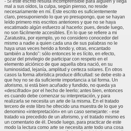
- Si este escrito resulta incomprensible para alguien y llega
mal a sus oídos, la culpa, según pienso, no reside
necesariamente en mí. Este escrito es suficientemente
claro, presuponiendo lo que yo presupongo, que se hayan
leído primero mis escritos anteriores y que no se haya
escatimado algún esfuerzo al hacerlo: pues, desde luego,
no son fácilmente accesibles. En lo que se refiere a mi
Zaratustra, por ejemplo, yo no considero conocedor del
mismo a nadie a quien cada una de sus palabras no le
haya unas veces herido a fondo y, otras, encantado
también a fondo": sólo entonces le es lícito, en efecto,
gozar del privilegio de participar con respeto en el
elemento alciónico de que aquella obra nació, en su
luminosidad, lejanía, amplitud y certeza solares. En otros
casos la forma aforística produce dificultad: se debe esto a
que hoy no se da suficiente importancia a tal forma. Un
aforismo, si está bien acuñado y fundido, no queda ya
«descifrado» por el hecho de leerlo; antes bien, entonces
es cuando debe comenzar su interpretación, y para
realizarla se necesita un arte de la misma. En el tratado
tercero de este libro he ofrecido una muestra de lo que yo
denomino «interpretación» en un caso semejante: - ese
tratado va precedido de un aforismo, y el tratado mismo es
un comentario de él. Desde luego, para practicar de este
modo la lectura como arte se necesita ante todo una cosa