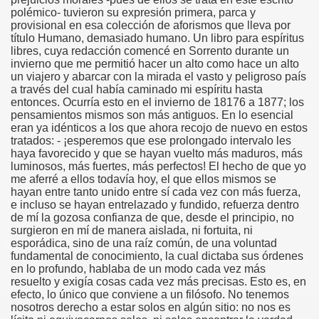
polémico- tuvieron su expresión primera, parca y
provisional en esa colección de aforismos que lleva por
título Humano, demasiado humano. Un libro para espíritus
libres, cuya redacción comencé en Sorrento durante un
invierno que me permitió hacer un alto como hace un alto
un viajero y abarcar con la mirada el vasto y peligroso país
a través del cual había caminado mi espíritu hasta
entonces. Ocurría esto en el invierno de 18176 a 1877; los
pensamientos mismos son más antiguos. En lo esencial
eran ya idénticos a los que ahora recojo de nuevo en estos
tratados: - ¡esperemos que ese prolongado intervalo les
haya favorecido y que se hayan vuelto más maduros, más
luminosos, más fuertes, más perfectos! El hecho de que yo
me aferré a ellos todavía hoy, el que ellos mismos se
hayan entre tanto unido entre sí cada vez con más fuerza,
e incluso se hayan entrelazado y fundido, refuerza dentro
de mí la gozosa confianza de que, desde el principio, no
surgieron en mí de manera aislada, ni fortuita, ni
esporádica, sino de una raíz común, de una voluntad
fundamental de conocimiento, la cual dictaba sus órdenes
en lo profundo, hablaba de un modo cada vez más
resuelto y exigía cosas cada vez más precisas. Esto es, en
efecto, lo único que conviene a un filósofo. No tenemos
nosotros derecho a estar solos en algún sitio: no nos es