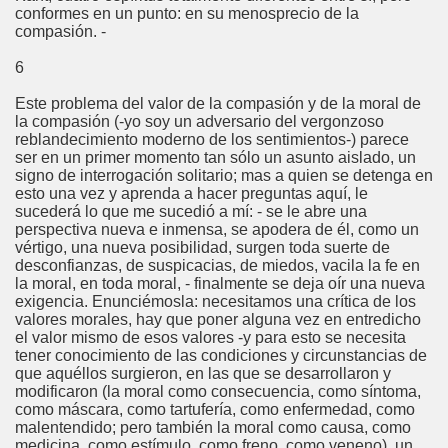
conformes en un punto: en su menosprecio de la
compasión. -
6
Este problema del valor de la compasión y de la moral de
la compasión (-yo soy un adversario del vergonzoso
reblandecimiento moderno de los sentimientos-) parece
ser en un primer momento tan sólo un asunto aislado, un
signo de interrogación solitario; mas a quien se detenga en
esto una vez y aprenda a hacer preguntas aquí, le
sucederá lo que me sucedió a mí: - se le abre una
perspectiva nueva e inmensa, se apodera de él, como un
vértigo, una nueva posibilidad, surgen toda suerte de
desconfianzas, de suspicacias, de miedos, vacila la fe en
la moral, en toda moral, - finalmente se deja oír una nueva
exigencia. Enunciémosla: necesitamos una crítica de los
valores morales, hay que poner alguna vez en entredicho
el valor mismo de esos valores -y para esto se necesita
tener conocimiento de las condiciones y circunstancias de
que aquéllos surgieron, en las que se desarrollaron y
modificaron (la moral como consecuencia, como síntoma,
como máscara, como tartufería, como enfermedad, como
malentendido; pero también la moral como causa, como
medicina, como estímulo, como freno, como veneno), un