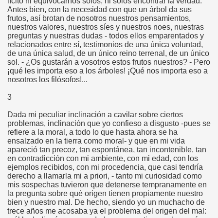
lícito ni equivocarnos solos, ni solos encontrar la verdad.
Antes bien, con la necesidad con que un árbol da sus
frutos, así brotan de nosotros nuestros pensamientos,
nuestros valores, nuestros síes y nuestros noes, nuestras
preguntas y nuestras dudas - todos ellos emparentados y
relacionados entre sí, testimonios de una única voluntad,
de una única salud, de un único reino terrenal, de un único
sol. - ¿Os gustarán a vosotros estos frutos nuestros? - Pero
¡qué les importa eso a los árboles! ¡Qué nos importa eso a
nosotros los filósofos!...
3
Dada mi peculiar inclinación a cavilar sobre ciertos
problemas, inclinación que yo confieso a disgusto -pues se
refiere a la moral, a todo lo que hasta ahora se ha
ensalzado en la tierra como moral- y que en mi vida
apareció tan precoz, tan espontánea, tan incontenible, tan
en contradicción con mi ambiente, con mi edad, con los
ejemplos recibidos, con mi procedencia, que casi tendría
derecho a llamarla mi a priori, - tanto mi curiosidad como
mis sospechas tuvieron que detenerse tempranamente en
la pregunta sobre qué origen tienen propiamente nuestro
bien y nuestro mal. De hecho, siendo yo un muchacho de
trece años me acosaba ya el problema del origen del mal: