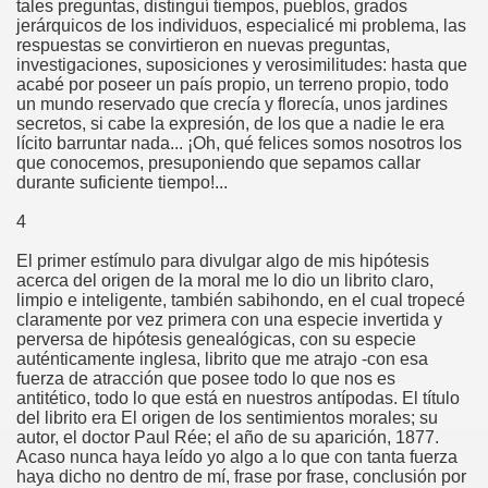
tales preguntas, distinguí tiempos, pueblos, grados
jerárquicos de los individuos, especialicé mi problema, las
respuestas se convirtieron en nuevas preguntas,
investigaciones, suposiciones y verosimilitudes: hasta que
acabé por poseer un país propio, un terreno propio, todo
un mundo reservado que crecía y florecía, unos jardines
secretos, si cabe la expresión, de los que a nadie le era
lícito barruntar nada... ¡Oh, qué felices somos nosotros los
que conocemos, presuponiendo que sepamos callar
durante suficiente tiempo!...
4
El primer estímulo para divulgar algo de mis hipótesis
acerca del origen de la moral me lo dio un librito claro,
limpio e inteligente, también sabihondo, en el cual tropecé
claramente por vez primera con una especie invertida y
perversa de hipótesis genealógicas, con su especie
auténticamente inglesa, librito que me atrajo -con esa
fuerza de atracción que posee todo lo que nos es
antitético, todo lo que está en nuestros antípodas. El título
del librito era El origen de los sentimientos morales; su
autor, el doctor Paul Rée; el año de su aparición, 1877.
Acaso nunca haya leído yo algo a lo que con tanta fuerza
haya dicho no dentro de mí, frase por frase, conclusión por