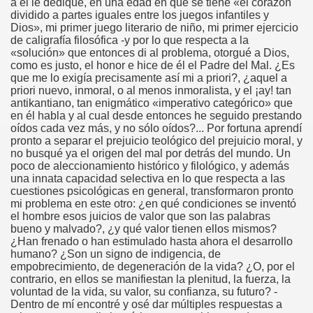
a él le dediqué, en una edad en que se tiene «el corazón
dividido a partes iguales entre los juegos infantiles y
Dios», mi primer juego literario de niño, mi primer ejercicio
de caligrafía filosófica -y por lo que respecta a la
«solución» que entonces di al problema, otorgué a Dios,
como es justo, el honor e hice de él el Padre del Mal. ¿Es
que me lo exigía precisamente así mi a priori?, ¿aquel a
priori nuevo, inmoral, o al menos inmoralista, y el ¡ay! tan
antikantiano, tan enigmático «imperativo categórico» que
en él habla y al cual desde entonces he seguido prestando
oídos cada vez más, y no sólo oídos?... Por fortuna aprendí
pronto a separar el prejuicio teológico del prejuicio moral, y
no busqué ya el origen del mal por detrás del mundo. Un
poco de aleccionamiento histórico y filológico, y además
una innata capacidad selectiva en lo que respecta a las
cuestiones psicológicas en general, transformaron pronto
mi problema en este otro: ¿en qué condiciones se inventó
el hombre esos juicios de valor que son las palabras
bueno y malvado?, ¿y qué valor tienen ellos mismos?
¿Han frenado o han estimulado hasta ahora el desarrollo
humano? ¿Son un signo de indigencia, de
empobrecimiento, de degeneración de la vida? ¿O, por el
contrario, en ellos se manifiestan la plenitud, la fuerza, la
voluntad de la vida, su valor, su confianza, su futuro? -
Dentro de mí encontré y osé dar múltiples respuestas a