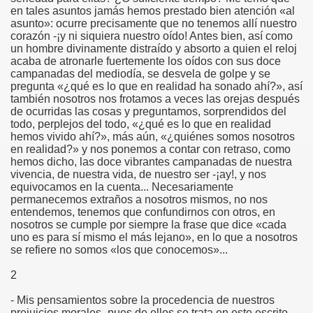
en tales asuntos jamás hemos prestado bien atención «al
asunto»: ocurre precisamente que no tenemos allí nuestro
corazón -¡y ni siquiera nuestro oído! Antes bien, así como
un hombre divinamente distraído y absorto a quien el reloj
acaba de atronarle fuertemente los oídos con sus doce
campanadas del mediodía, se desvela de golpe y se
pregunta «¿qué es lo que en realidad ha sonado ahí?», así
también nosotros nos frotamos a veces las orejas después
de ocurridas las cosas y preguntamos, sorprendidos del
todo, perplejos del todo, «¿qué es lo que en realidad
hemos vivido ahí?», más aún, «¿quiénes somos nosotros
en realidad?» y nos ponemos a contar con retraso, como
hemos dicho, las doce vibrantes campanadas de nuestra
vivencia, de nuestra vida, de nuestro ser -¡ay!, y nos
equivocamos en la cuenta... Necesariamente
permanecemos extraños a nosotros mismos, no nos
entendemos, tenemos que confundirnos con otros, en
nosotros se cumple por siempre la frase que dice «cada
uno es para sí mismo el más lejano», en lo que a nosotros
se refiere no somos «los que conocemos»...
2
- Mis pensamientos sobre la procedencia de nuestros
prejuicios morales -pues de ellos se trata en este escrito