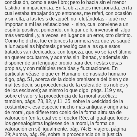
conclusión, como a este libro; pero lo hacía sin el menor
fastidio ni impaciencia. En la obra antes mencionada, en la
cual estaba trabajando yo entonces, me referí, con ocasión
y sin ella, a las tesis de aquél, no refutándolas - ¡qué me
importan a mí las refutaciones! -, sino, cual conviene a un
espíritu positivo, poniendo, en lugar de lo inverosímil, algo
más verosímil, y, a veces, en lugar de un error, otro distinto.
Como he dicho, fue entonces la primera vez que yo saqué
a luz aquellas hipótesis genealógicas a las que estos
tratados van dedicados, con torpeza, que yo sería el último
en querer ocultarme, y además sin libertad, y además sin
disponer de un lenguaje propio para decir estas cosas
propias, y con múltiples recaídas y fluctuaciones. En
particular véase lo que en Humano, demasiado humano
digo, pág. 51, acerca de la doble prehistoria del bien y del
mal (es decir, su procedencia de la esfera de los nobles y
de los esclavos); asimismo lo que digo, págs. 119 y ss,
sobre el valor y la procedencia de la moral ascética;
también, págs. 78, 82, y 11, 35, sobre la «eticidad de la
costumbre», esa especie mucho más antigua y originaria
de moral, que difiere toto coelo de la forma altruista de
valoración (en la cual ve el doctor Rée, al igual que todos
los genealogistas ingleses de la moral, la forma de
valoración en sí); igualmente, pág. 74; El viajero, página
29; Aurora, pág. 99, sobre la procedencia de la justicia