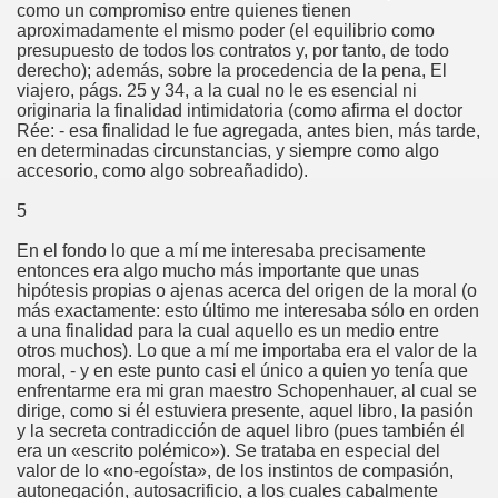
como un compromiso entre quienes tienen
aproximadamente el mismo poder (el equilibrio como
presupuesto de todos los contratos y, por tanto, de todo
derecho); además, sobre la procedencia de la pena, El
viajero, págs. 25 y 34, a la cual no le es esencial ni
originaria la finalidad intimidatoria (como afirma el doctor
Rée: - esa finalidad le fue agregada, antes bien, más tarde,
en determinadas circunstancias, y siempre como algo
accesorio, como algo sobreañadido).
5
En el fondo lo que a mí me interesaba precisamente
entonces era algo mucho más importante que unas
hipótesis propias o ajenas acerca del origen de la moral (o
más exactamente: esto último me interesaba sólo en orden
a una finalidad para la cual aquello es un medio entre
otros muchos). Lo que a mí me importaba era el valor de la
moral, - y en este punto casi el único a quien yo tenía que
enfrentarme era mi gran maestro Schopenhauer, al cual se
dirige, como si él estuviera presente, aquel libro, la pasión
y la secreta contradicción de aquel libro (pues también él
era un «escrito polémico»). Se trataba en especial del
valor de lo «no-egoísta», de los instintos de compasión,
autonegación, autosacrificio, a los cuales cabalmente