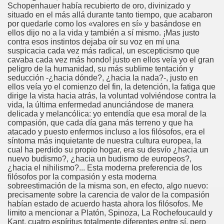
Schopenhauer había recubierto de oro, divinizado y
situado en el más allá durante tanto tiempo, que acabaron
por quedarle como los «valores en sí» y basándose en
ellos dijo no a la vida y también a sí mismo. ¡Mas justo
contra esos instintos dejaba oír su voz en mí una
suspicacia cada vez más radical, un escepticismo que
cavaba cada vez más hondo! justo en ellos veía yo el gran
peligro de la humanidad, su más sublime tentación y
seducción -¿hacia dónde?, ¿hacia la nada?-, justo en
ellos veía yo el comienzo del fin, la detención, la fatiga que
dirige la vista hacia atrás, la voluntad volviéndose contra la
vida, la última enfermedad anunciándose de manera
delicada y melancólica: yo entendía que esa moral de la
compasión, que cada día gana más terreno y que ha
atacado y puesto enfermos incluso a los filósofos, era el
síntoma más inquietante de nuestra cultura europea, la
cual ha perdido su propio hogar, era su desvío ¿hacia un
nuevo budismo?, ¿hacia un budismo de europeos?,
¿hacia el nihilismo?... Esta moderna preferencia de los
filósofos por la compasión y esta moderna
sobreestimación de la misma son, en efecto, algo nuevo:
precisamente sobre la carencia de valor de la compasión
habían estado de acuerdo hasta ahora los filósofos. Me
limito a mencionar a Platón, Spinoza, La Rochefoucauld y
Kant, cuatro espíritus totalmente diferentes entre sí, pero