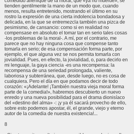
comedido alfeñique de la moral, que «ya no muerde», se
tienden gentilmente la mano de un modo que, cuando
menos, resulta entretenido, mostrando el último en su
rostro la expresión de una cierta indolencia bondadosa y
delicada, en la que se entremezcla también una pizca de
pesimismo, de cansancio: como si en realidad no
compensase en absoluto el tomar tan en serio tales cosas
-los problemas de la moral-. A mí, por el contrario, me
parece que no hay ninguna cosa que compense tanto
tomarla en serio; de esa compensación forma parte, por
ejemplo, el que alguna vez se nos permita tomarla con
jovialidad. Pues, en efecto, la jovialidad, o, para decirlo en
mi lenguaje, la gaya ciencia -es una recompensa: la
recompensa de una seriedad prolongada, valiente,
laboriosa y subterránea, que, desde luego, no es cosa de
cualquiera. Pero el día en que podamos decir de todo
corazón: «¡Adelante! ¡También nuestra vieja moral forma
parte de la comedia!», habremos descubierto un nuevo
enredo y una nueva posibilidad para el drama dionisíaco
del «destino del alma» -: ¡y ya él sacará provecho de ello,
sobre esto podemos apostar, él, el grande, viejo y eterno
autor de la comedia de nuestra existencia!...
8