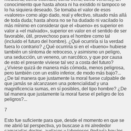
conocimiento que hasta ahora ni ha existido ni tampoco se
lo ha siquiera deseado. Se tomaba el valor de esos
«valores» como algo dado, real y efectivo, situado más allá
de toda duda; hasta ahora no se ha dudado ni vacilado lo
más mínimo en considerar que el «bueno» es superior en
valor a «el malvado», superior en valor en el sentido de ser
favorable, útil, provechoso para el hombre como tal
(incluido el futuro del hombre). ¿Qué ocurriría si la verdad
fuera lo contrario? ¿Qué ocurriría si en el «bueno» hubiese
también un síntoma de retroceso, y asimismo un peligro,
una seducción, un veneno, un narcótico, y que por causa
de esto el presente viviese tal vez a costa del futuro?
¿Viviese quizá de manera más cómoda, menos peligrosa,
pero también con un estilo inferior, de modo más bajo?...
¿De tal manera que justamente la moral fuese culpable de
que jamás se alcanzasen una potencialidad y una
magnificencia sumas, en sí posibles, del tipo hombre? ¿De
tal manera que justamente la moral fuese el peligro de los
peligros?...
7
Esto fue suficiente para que, desde el momento en que se
me abrió tal perspectiva, yo buscase a mi alrededor
camaradas doctos, audaces y laboriosos (todavía hoy los