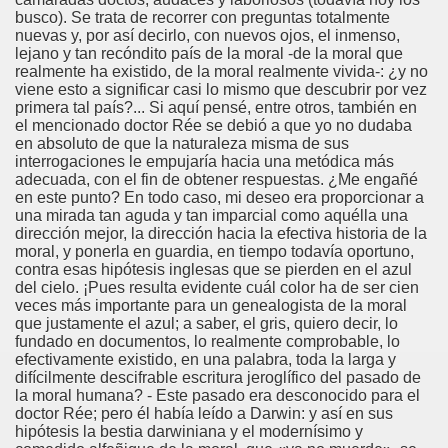
busco). Se trata de recorrer con preguntas totalmente
nuevas y, por así decirlo, con nuevos ojos, el inmenso,
lejano y tan recóndito país de la moral -de la moral que
realmente ha existido, de la moral realmente vivida-: ¿y no
viene esto a significar casi lo mismo que descubrir por vez
primera tal país?... Si aquí pensé, entre otros, también en
el mencionado doctor Rée se debió a que yo no dudaba
en absoluto de que la naturaleza misma de sus
interrogaciones le empujaría hacia una metódica más
adecuada, con el fin de obtener respuestas. ¿Me engañé
en este punto? En todo caso, mi deseo era proporcionar a
una mirada tan aguda y tan imparcial como aquélla una
dirección mejor, la dirección hacia la efectiva historia de la
moral, y ponerla en guardia, en tiempo todavía oportuno,
contra esas hipótesis inglesas que se pierden en el azul
del cielo. ¡Pues resulta evidente cuál color ha de ser cien
veces más importante para un genealogista de la moral
que justamente el azul; a saber, el gris, quiero decir, lo
fundado en documentos, lo realmente comprobable, lo
efectivamente existido, en una palabra, toda la larga y
difícilmente descifrable escritura jeroglífico del pasado de
la moral humana? - Este pasado era desconocido para el
doctor Rée; pero él había leído a Darwin: y así en sus
hipótesis la bestia darwiniana y el modernísimo y