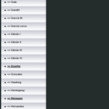
=> Gala
=> Gandhi
=> García M.
=> Garcia Lorca
=> Gibrán I
=> Gibrán II
=> Gibrán III
=> Gibrán IV
=> Goethe
=> Gonzalez
=> Hawking
=> Hemingway
=> Hermann
=> Hernandez