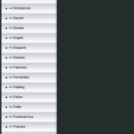
=> Dostoievski
=> Darwin
=> Dumas
=> Engels
=> Esquivel
=> Einstein
=> Falcones
=> Fernández
=> Fielding
=> Fisher
=> Follet
=> Fontanarrosa
=> Fuentes