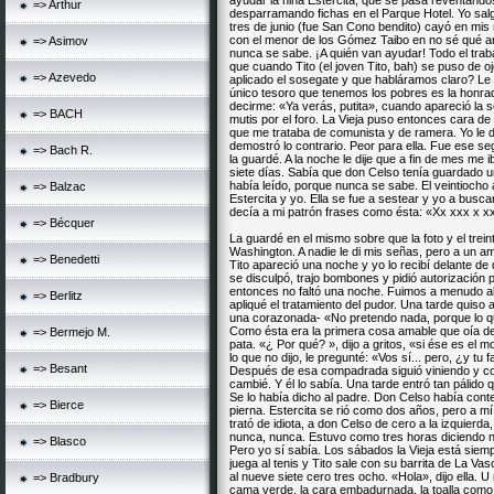
ayudar la niña Estercita, que se pasa reventándo
=> Arthur
desparramando fichas en el Parque Hotel. Yo sal
tres de junio (fue San Cono bendito) cayó en mi
con el menor de los Gómez Taibo en no sé qué ar
=> Asimov
nunca se sabe. ¡A quién van ayudar! Todo el trab
que cuando Tito (el joven Tito, bah) se puso de o
=> Azevedo
aplicado el sosegate y que habláramos claro? Le d
único tesoro que tenemos los pobres es la honra
decirme: «Ya verás, putita», cuando apareció la s
=> BACH
mutis por el foro. La Vieja puso entonces cara de 
que me trataba de comunista y de ramera. Yo le 
demostró lo contrario. Peor para ella. Fue ese se
=> Bach R.
la guardé. A la noche le dije que a fin de mes me
siete días. Sabía que don Celso tenía guardado un 
había leído, porque nunca se sabe. El veintiocho 
=> Balzac
Estercita y yo. Ella se fue a sestear y yo a buscar
decía a mi patrón frases como ésta: «Xx xxx x x
=> Bécquer
La guardé en el mismo sobre que la foto y el trein
Washington. A nadie le di mis señas, pero a un a
=> Benedetti
Tito apareció una noche y yo lo recibí delante de
se disculpó, trajo bombones y pidió autorización 
entonces no faltó una noche. Fuimos a menudo al 
=> Berlitz
apliqué el tratamiento del pudor. Una tarde quiso 
una corazonada- «No pretendo nada, porque lo qu
Como ésta era la primera cosa amable que oía de 
=> Bermejo M.
pata. «¿ Por qué? », dijo a gritos, «si ése es el 
lo que no dijo, le pregunté: «Vos sí... pero, ¿y tu f
=> Besant
Después de esa compadrada siguió viniendo y con 
cambié. Y él lo sabía. Una tarde entró tan pálid
Se lo había dicho al padre. Don Celso había cont
=> Bierce
pierna. Estercita se rió como dos años, pero a mí
trató de idiota, a don Celso de cero a la izquierd
nunca, nunca. Estuvo como tres horas diciendo nu
=> Blasco
Pero yo sí sabía. Los sábados la Vieja está siemp
juega al tenis y Tito sale con su barrita de La V
al nueve siete cero tres ocho. «Hola», dijo ella.
=> Bradbury
cama verde, la cara embadurnada, la toalla como 