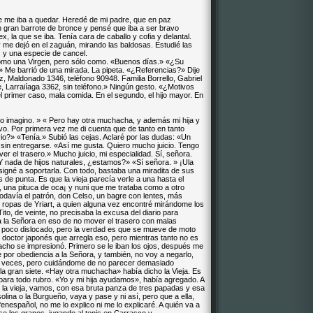
e me iba a quedar. Heredé de mi padre, que en paz
 gran barrote de bronce y pensé que iba a ser bravo
x, la que se iba. Tenía cara de caballo y cofia y delantal.
 y me dejó en el zaguán, mirando las baldosas. Estudié las
 y una especie de cancel.
como una Virgen, pero sólo como. «Buenos días.» «¿Su
 Me barrió de una mirada. La pipeta. «¿Referencias?» Dije
z, Maldonado 1346, teléfono 90948. Familia Borrello, Gabriel
, Larraiíaga 3362, sin teléfono.» Ningún gesto. «¿Motivos
l primer caso, mala comida. En el segundo, el hijo mayor. En
 lo imagino. » « Pero hay otra muchacha, y además mi hija y
o. Por primera vez me di cuenta que de tanto en tanto
?» «Tenía.» Subió las cejas. Aclaré por las dudas: «Un
 sin entregarse. «Así me gusta. Quiero mucho juicio. Tengo
er el trasero.» Mucho juicio, mi especialidad. Sí, señora.
Y nada de hijos naturales, ¿estamos?» «Sí señora. » ¡Ula
igné a soportarla. Con todo, bastaba una miradita de sus
 de punta. Es que la vieja parecía verle a una hasta el
os, una pituca de oca¡ y nuni que me trataba como a otro
davía el patrón, don Celso, un bagre con lentes, más
 ropas de Yriart, a quien alguna vez encontré mirándome los
to, de veinte, no precisaba la excusa del diario para
 la Señora en eso de no mover el trasero con malas
 poco dislocado, pero la verdad es que se mueve de moto
doctor japonés que arregla eso, pero mientras tanto no es
acho se impresionó. Primero se le iban los ojos, después me
 por obediencia a la Señora, y también, no voy a negarlo,
ete veces, pero cuidándome de no parecer demasiado
la gran siete. «Hay otra muchacha» había dicho la Vieja. Es
 para todo rubro. «Yo y mi hija ayudamos», había agregado. A
r la vieja, vamos, con esa bruta panza de tres papadas y esa
lina o la Burgueño, vaya y pase y ni así, pero que a ella,
fenespañol, no me lo explico ni me lo explicaré. A quién va a