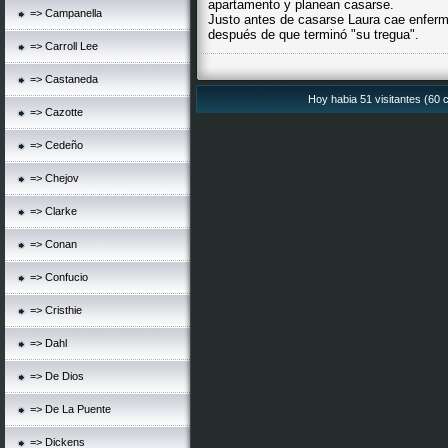
apartamento y planean casarse.
=> Campanella
Justo antes de casarse Laura cae enfer
después de que terminó "su tregua".
=> Carroll Lee
=> Castaneda
Hoy habia 51 visitantes (60 c
=> Cazotte
=> Cedeño
=> Chejov
=> Clarke
=> Conan
=> Confucio
=> Cristhie
=> Dahl
=> De Dios
=> De La Puente
=> Dickens