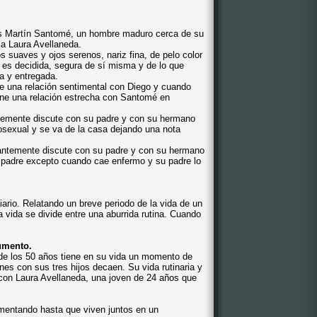
es Martín Santomé, un hombre maduro cerca de su
ia Laura Avellaneda.
 suaves y ojos serenos, nariz fina, de pelo color
 es decidida, segura de sí misma y de lo que
sa y entregada.
e una relación sentimental con Diego y cuando
ne una relación estrecha con Santomé en
temente discute con su padre y con su hermano
sexual y se va de la casa dejando una nota
antemente discute con su padre y con su hermano
u padre excepto cuando cae enfermo y su padre lo
iario. Relatando un breve periodo de la vida de un
 vida se divide entre una aburrida rutina. Cuando
gumento.
de los 50 años tiene en su vida un momento de
nes con sus tres hijos decaen. Su vida rutinaria y
con Laura Avellaneda, una joven de 24 años que
umentando hasta que viven juntos en un