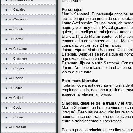
Diego Varzi.
Personajes
=> Cadalso
Martín Santomé: El personaje principal 
jubilación que se enamora de su secretar
=> Calderón
Laura Avellaneda: Es una joven, de rasgos
negro y piel muy clara. Psicológicamente
=> Capote
quiere, es inteligente trabajadora, amoro
Blanca: Hija de Martín Santomé. Mantien
=> Carroll
conoce a Laura se hacen amigas. Mantie
comparación con sus 2 hermanos.
=> Cervantes
Jaime: Hijo de Martín Santomé. Constan
Esteban. Después se revela que es homo
agresiva contra su padre.
=> Charrière
Esteban: Hijo de Martín Santomé. Const
Jaime. No tiene relación estrecha con s
=> Chopra
visita a su cuarto.
=> Coelho
Estructura Narrativa
Toda la novela está escrita en forma de d
=> Colfer
empleado viudo, cercano a jubilarse, cuya
aparece la relación amorosa.
=> Collodi
Sinopsis, detalles de la trama y el ar
Martín Santomé, un hombre viudo cerca 
=> Cook
"tregua". Después de enviudar las relacio
aburrida hace que Santomé se relacione 
=> Curley
entra a trabajar como su secretaria.
=> Crossan
Poco a poco la relación entre ellos va a