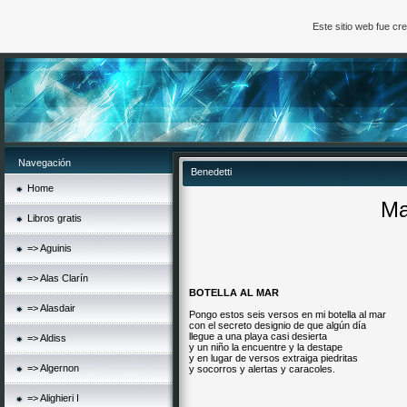
Este sitio web fue c
Navegación
Benedetti
Home
Ma
Libros gratis
=> Aguinis
=> Alas Clarín
BOTELLA AL MAR
=> Alasdair
Pongo estos seis versos en mi botella al mar
con el secreto designio de que algún día
llegue a una playa casi desierta
=> Aldiss
y un niño la encuentre y la destape
y en lugar de versos extraiga piedritas
=> Algernon
y socorros y alertas y caracoles.
=> Alighieri I