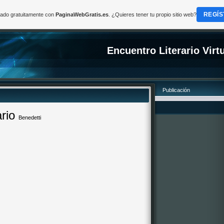
REGÍS
reado gratuitamente con
PaginaWebGratis.es
. ¿Quieres tener tu propio sitio web?
Encuentro Literario Virt
Publicación
rio
Benedetti