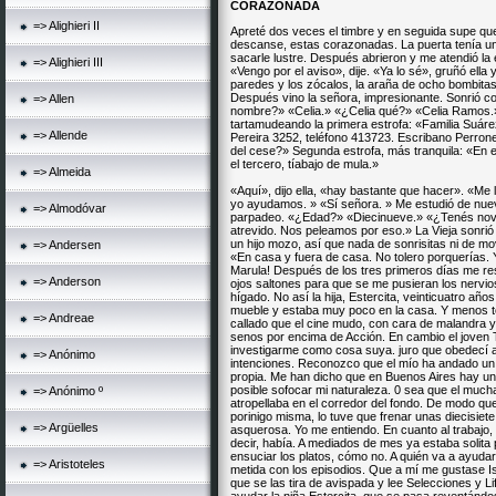
CORAZONADA
=> Alighieri II
Apreté dos veces el timbre y en seguida supe qu
descanse, estas corazonadas. La puerta tenía un
sacarle lustre. Después abrieron y me atendió la e
=> Alighieri III
«Vengo por el aviso», dije. «Ya lo sé», gruñó ella
paredes y los zócalos, la araña de ocho bombitas
Después vino la señora, impresionante. Sonrió 
=> Allen
nombre?» «Celia.» «¿Celia qué?» «Celia Ramos.»
tartamudeando la primera estrofa: «Familia Suáre
=> Allende
Pereira 3252, teléfono 413723. Escribano Perrone
del cese?» Segunda estrofa, más tranquila: «En e
el tercero, tíabajo de mula.»
=> Almeida
«Aquí», dijo ella, «hay bastante que hacer». «Me
yo ayudamos. » «Sí señora. » Me estudió de nuev
=> Almodóvar
parpadeo. «¿Edad?» «Diecinueve.» «¿Tenés novio
atrevido. Nos peleamos por eso.» La Vieja sonrió
un hijo mozo, así que nada de sonrisitas ni de mov
=> Andersen
«En casa y fuera de casa. No tolero porquerías. 
Marula! Después de los tres primeros días me res
=> Anderson
ojos saltones para que se me pusieran los nervios
hígado. No así la hija, Estercita, veinticuatro añ
mueble y estaba muy poco en la casa. Y menos to
=> Andreae
callado que el cine mudo, con cara de malandra y
senos por encima de Acción. En cambio el joven Ti
investigarme como cosa suya. juro que obedecí a
=> Anónimo
intenciones. Reconozco que el mío ha andado un
propia. Me han dicho que en Buenos Aires hay un 
posible sofocar mi naturaleza. 0 sea que el much
=> Anónimo º
atropellaba en el corredor del fondo. De modo que
porinigo misma, lo tuve que frenar unas diecisi
=> Argüelles
asquerosa. Yo me entiendo. En cuanto al trabajo, 
decir, había. A mediados de mes ya estaba solita
ensuciar los platos, cómo no. A quién va a ayuda
=> Aristoteles
metida con los episodios. Que a mí me gustase Iso
que se las tira de avispada y lee Selecciones y Li