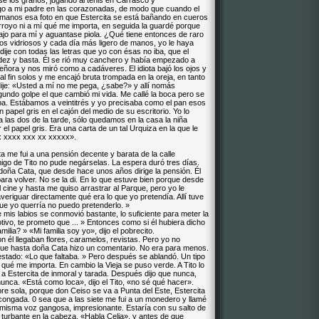
se los granos, jugando al tenis en Carrasco y
go a mi padre en las corazonadas, de modo que cuando el
s manos esa foto en que Estercita se está bañando en cueros
royo ni a mí qué me importa, en seguida la guardé porque
ajo para mí y aguantase piola. ¿Qué tiene entonces de raro
jos vidriosos y cada día más ligero de manos, yo le haya
ije con todas las letras que yo con ésas no iba, que el
dez y basta. Él se rió muy canchero y había empezado a
eñora y nos miró como a cadáveres. El idiota bajó los ojos y
al fin solos y me encajó bruta trompada en la oreja, en tanto
dije: «Usted a mí no me pega, ¿sabe?» y allí nomás
gundo golpe el que cambió mi vida. Me callé la boca pero se
 iba. Estábamos a veintitrés y yo precisaba como el pan esos
papel gris en el cajón del medio de su escritorio. Yo lo
a las dos de la tarde, sólo quedamos en la casa la niña
 el papel gris. Era una carta de un tal Urquiza en la que le
x xxxx xxx xx xxxxx».
ta me fui a una pensión decente y barata de la calle
migo de Tito no pude negárselas. La espera duró tres días.
 doña Cata, que desde hace unos años dirige la pensión. Él
para volver. No se la di. En lo que estuve bien porque desde
cine y hasta me quiso arrastrar al Parque, pero yo le
averiguar directamente qué era lo que yo pretendía. Allí tuve
e yo querría no puedo pretenderlo. »
mis labios se conmovió bastante, lo suficiente para meter la
motivo, te prometo que ... » Entonces como si él hubiera dicho
amilia? » «Mi familia soy yo», dijo el pobrecito.
él llegaban flores, caramelos, revistas. Pero yo no
o que hasta doña Cata hizo un comentario. No era para menos.
estado: «Lo que faltaba. » Pero después se ablandó. Un tipo
 qué me importa. En cambio la Vieja se puso verde. A Tito lo
a, a Estercita de inmoral y tarada. Después dijo que nunca,
nca. «Está como loca», dijo el Tito, «no sé qué hacer».
re sola, porque don Ceiso se va a Punta del Este, Estercita
ascongada. 0 sea que a las siete me fui a un monedero y llamé
 U misma voz gangosa, impresionante. Estaría con su salto de
turbante en la cabeza. «Habla Celia», y antes de que