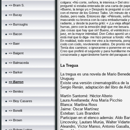
colgara: «No corte, señora, le interesa.» Del otr
=> Bram S.
pregunté si estaba enterada de una carta de papel
«Bueno, la tengo yo.» Después le pregunté si con
con el menor de los Gómez Taibo. Un minuto de si
=> Bucay
dudas, pero nada. Entonces dije: «Piénselo, señor
mascando su bronca con la cara embadurnada y la 
radiante, y desde la puerta gritó: « ¡La vieja afloja
=> Burroughs
hurras, pero con la emoción dejé que me besara
¡las cosas que hay que oír! Bueno, el veinticin
juez, en la mayor intimidad. Don Celso aportó un
=> Bacon
está mal que lo diga- me hizo pensar a fondo: «N
En realidad, todo esto me vino a la memoria, porq
=> Baer
codo con codo, revolviendo saldos. De pronto me 
Tenía dos caminos: o ignorarme o ponerme en ve
Creo que prefirió el segundo y para humillarme m
=> Baigent
corazonada y agarrándome fuerte del paraguas de
=> Balmaceda
La Tregua
=> Barker
La tregua es una novela de Mario Benedet
Uruguay.
=> Barron
Existe una versión cinematográfica de la 
Sergio Renán, adaptación del libro de Aída
=> Benitez
Martín Santomé: Héctor Alterio
Laura Avellaneda: Ana María Picchio
=> Bioy Casares
Blanca: Marilina Ross
Jaime: Oscar Martínez
=> Bonelli
Esteban: Luis Brandoni
Participan en el elenco además: Aldo Bar
=> Brown
Lincovsky, Lautaro Murúa, Walter Vidarte,
Aleandro, Víctor Manso, Antonio Gasalla,
=> Bulwer Lytton