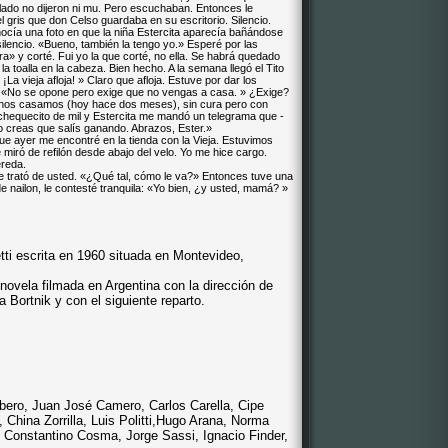
o lado no dijeron ni mu. Pero escuchaban. Entonces le
 gris que don Celso guardaba en su escritorio. Silencio.
ocía una foto en que la niña Estercita aparecía bañándose
lencio. «Bueno, también la tengo yo.» Esperé por las
a» y corté. Fui yo la que corté, no ella. Se habrá quedado
toalla en la cabeza. Bien hecho. A la semana llegó el Tito
! ¡La vieja afloja! » Claro que afloja. Estuve por dar los
. «No se opone pero exige que no vengas a casa. » ¿Exige?
co nos casamos (hoy hace dos meses), sin cura pero con
 chequecito de mil y Estercita me mandó un telegrama que -
o creas que salís ganando. Abrazos, Ester.»
ue ayer me encontré en la tienda con la Vieja. Estuvimos
miró de refilón desde abajo del velo. Yo me hice cargo.
reda.
e trató de usted. «¿Qué tal, cómo le va?» Entonces tuve una
 nailon, le contesté tranquila: «Yo bien, ¿y usted, mamá? »
ti escrita en 1960 situada en Montevideo,
novela filmada en Argentina con la dirección de
 Bortnik y con el siguiente reparto.
bero, Juan José Camero, Carlos Carella, Cipe
 China Zorrilla, Luis Politti,Hugo Arana, Norma
 Constantino Cosma, Jorge Sassi, Ignacio Finder,