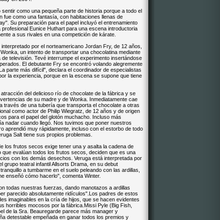
 sentir como una pequeña parte de historia porque a todo el
ién fue como una fantasía, con habitaciones llenas de
y". Su preparación para el papel incluyó el entrenamiento
a profesional Eunice Huthart para una escena introductoria
ente a sus rivales en una competición de kárate.
, interpretado por el norteamericano Jordan Fry, de 12 años,
 Wonka, un intento de transportar una chocolatina mediante
 de televisión. Tevé interrumpe el experimento insertándose
perados. El debutante Fry se encontró volando alegremente
La parte más difícil", declara el coordinador de especialistas
 por la experiencia, porque en la escena se supone que tiene
atracción del delicioso río de chocolate de la fábrica y se
advertencias de su madre y de Wonka. Inmediatamente cae
a través de una tubería que transporta el chocolate a otras
ional como actor de Philip Wiegratz, de 12 años y de origen
sicos para el papel del glotón muchacho. Incluso más
abía nadar cuando llegó. Nos tuvimos que poner nuestros
ro aprendió muy rápidamente, incluso con el estorbo de todo
Veruga Salt tiene sus propios problemas.
 de los frutos secos exige tener una y asalta la cadena de
o que evalúan todos los frutos secos, deciden que es una
icios con los demás desechos. Veruga está interpretada por
 grupo teatral infantil Allsorts Drama, en su debut
tranquillo a tumbarme en el suelo peleando con las ardillas,
 me enseñó cómo hacerlo", comenta Winter.
 con todas nuestras fuerzas, dando manotazos a ardillas
er parecido absolutamente ridículos".Los padres de estos
es imaginables en la cría de hijos, que se hacen evidentes
horribles mocosos por la fábrica.Missi Pyle (Big Fish,
apel de la Sra. Beauregarde parece más manager y
niña detestable empeñada en ganar todos los premios y