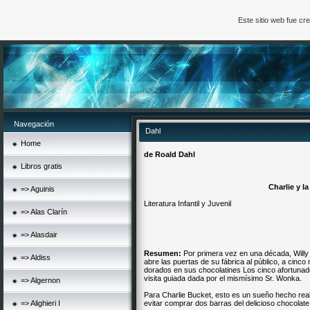
Este sitio web fue c
Navegación
Dahl
Home
de Roald
Dahl
Libros gratis
Charlie y l
=> Aguinis
Literatura Infantil y Juvenil
=> Alas Clarín
=> Alasdair
Resumen:
Por primera vez en una década, Willy W
=> Aldiss
abre las puertas de su fábrica al público, a cinco 
dorados en sus chocolatines Los cinco afortunad
visita guiada dada por el mismísimo Sr. Wonka.
=> Algernon
Para Charlie Bucket, esto es un sueño hecho real
=> Alighieri I
evitar comprar dos barras del delicioso chocolat