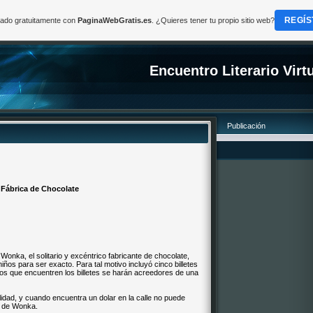
REGÍS
reado gratuitamente con
PaginaWebGratis.es
. ¿Quieres tener tu propio sitio web?
Encuentro Literario Virt
Publicación
a Fábrica de Chocolate
onka, el solitario y excéntrico fabricante de chocolate,
niños para ser exacto. Para tal motivo incluyó cinco billetes
os que encuentren los billetes se harán acreedores de una
idad, y cuando encuentra un dolar en la calle no puede
e de Wonka.