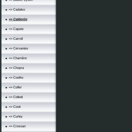
=> Cadalso
=> Calderón
=> Capote
=> Carroll
=> Cervantes
=> Charrière
=> Chopra
=> Coelho
=> Colfer
=> Collodi
=> Cook
=> Curley
=> Crossan