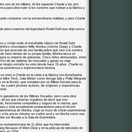
uno de los billetes. Al día siguiente Charlie y los otro
ica para descrubir si los rumores que rodean a la fábrica y
ede comparar con la extraordinaria realidad, y para Charlie
able pieza maestra del legendario Roald Dahl que deja nunca
vo y vívido estilo al entrañable clásico de Roald Dahl
céntrico chocolatero Willy Wonka (Johnny Depp) y Charlie
n que procede de una familia pobre que vive a la sombra
esde hace tiempo de su propia familia, Wonka lanza un
para su imperio de golosinas. Cinco niños afortunados, entre
 Oro de las tabletas de chocolate y ganan un viaje
que ningún extraño ha visto desde hace 15 años. Charlie es
sta asombrosa e imperecedera historia.
e unen a Charlie en la visita a la fábrica son AnnaSophia
Mike Tevé, Julia Winter como Veruga Salt y Philip Wiegratz
en la ficción, que compiten por un Billete Dorado para la
 los cuatro jóvenes actores, de orígenes y experiencias
onal.
o ganadores de los Billetes Dorados, pero como dice
 de los que estarías orgulloso de decir que son
io, ferozmente competitiva y segura de sí misma, que
 casa y está actualmente preparándose para el récord
 advertencia de Wonka, coge un trozo de chicle experimental
 y a los pocos minutos se vuelve azul y se hincha como una
be ser llevada a la Sala de Exprimidos.
una norteamericana de 11 años que ha intervenido
ng Because of Winn-Dixie y en la película de televisión de
iday en 2004.