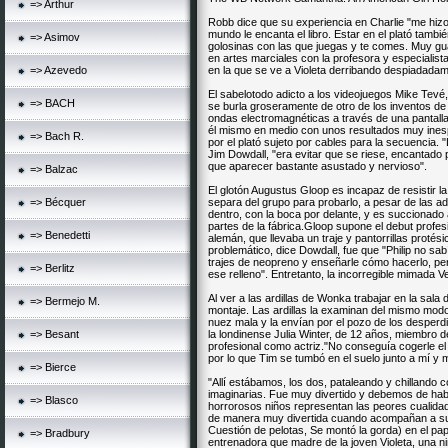
=> Arthur
Robb dice que su experiencia en Charlie "me hizo
mundo le encanta el libro. Estar en el plató tamb
=> Asimov
golosinas con las que juegas y te comes. Muy gua
en artes marciales con la profesora y especialist
=> Azevedo
en la que se ve a Violeta derribando despiadadam
El sabelotodo adicto a los videojuegos Mike Tevé
=> BACH
se burla groseramente de otro de los inventos de
ondas electromagnéticas a través de una pantalla
él mismo en medio con unos resultados muy ines
=> Bach R.
por el plató sujeto por cables para la secuencia. "
Jim Dowdall, "era evitar que se riese, encantado
que aparecer bastante asustado y nervioso".
=> Balzac
El glotón Augustus Gloop es incapaz de resistir la 
=> Bécquer
separa del grupo para probarlo, a pesar de las 
dentro, con la boca por delante, y es succionado 
partes de la fábrica.Gloop supone el debut profes
=> Benedetti
alemán, que llevaba un traje y pantorrillas proté
problemático, dice Dowdall, fue que "Philip no s
trajes de neopreno y enseñarle cómo hacerlo, pe
=> Berlitz
ese relleno". Entretanto, la incorregible mimada 
Al ver a las ardillas de Wonka trabajar en la sala
=> Bermejo M.
montaje. Las ardillas la examinan del mismo mod
nuez mala y la envían por el pozo de los desperd
=> Besant
la londinense Julia Winter, de 12 años, miembro del
profesional como actriz."No conseguía cogerle el 
por lo que Tim se tumbó en el suelo junto a mí y
=> Bierce
"Allí estábamos, los dos, pataleando y chillando
imaginarias. Fue muy divertido y debemos de hab
=> Blasco
horrorosos niños representan las peores cualidad
de manera muy divertida cuando acompañan a sus 
Cuestión de pelotas, Se montó la gorda) en el p
=> Bradbury
entrenadora que madre de la joven Violeta, una 