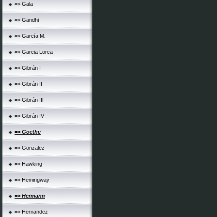
=> Gala
=> Gandhi
=> García M.
=> Garcia Lorca
=> Gibrán I
=> Gibrán II
=> Gibrán III
=> Gibrán IV
=> Goethe
=> Gonzalez
=> Hawking
=> Hemingway
=> Hermann
=> Hernandez