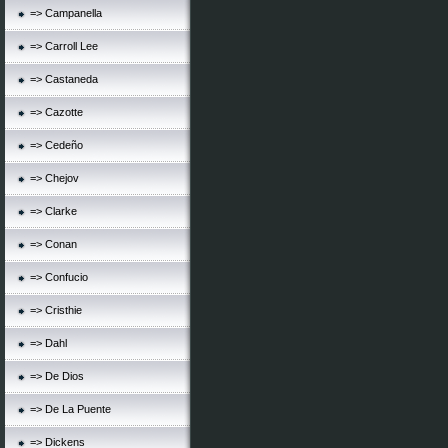
=> Campanella
=> Carroll Lee
=> Castaneda
=> Cazotte
=> Cedeño
=> Chejov
=> Clarke
=> Conan
=> Confucio
=> Cristhie
=> Dahl
=> De Dios
=> De La Puente
=> Dickens