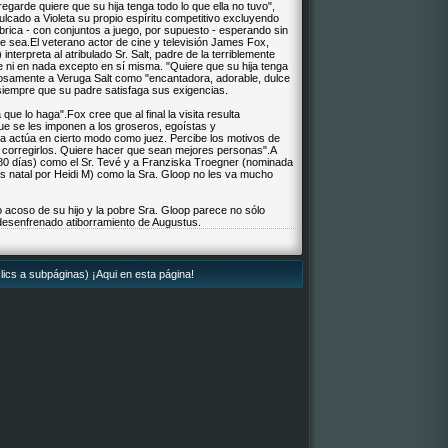
garde quiere que su hija tenga todo lo que ella no tuvo",
lcado a Violeta su propio espíritu competitivo excluyendo
ábrica - con conjuntos a juego, por supuesto - esperando sin
e sea.El veterano actor de cine y televisión James Fox,
nterpreta al atribulado Sr. Salt, padre de la terriblemente
 ni en nada excepto en sí misma. "Quiere que su hija tenga
iosamente a Veruga Salt como "encantadora, adorable, dulce
 "siempre que su padre satisfaga sus exigencias.
que lo haga".Fox cree que al final la visita resulta
que se les imponen a los groseros, egoístas y
 actúa en cierto modo como juez. Percibe los motivos de
y corregirlos. Quiere hacer que sean mejores personas".A
80 días) como el Sr. Tevé y a Franziska Troegner (nominada
s natal por Heidi M) como la Sra. Gloop no les va mucho
o acoso de su hijo y la pobre Sra. Gloop parece no sólo
l desenfrenado atiborramiento de Augustus.
lics a subpáginas) ¡Aqui en esta página!