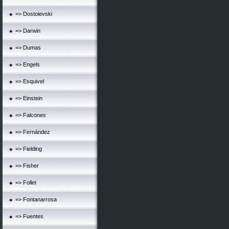
=> Dostoievski
=> Darwin
=> Dumas
=> Engels
=> Esquivel
=> Einstein
=> Falcones
=> Fernández
=> Fielding
=> Fisher
=> Follet
=> Fontanarrosa
=> Fuentes