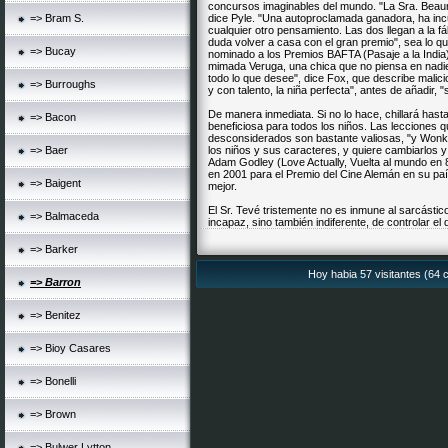
concursos imaginables del mundo. "La Sra. Beaure
=> Bram S.
dice Pyle. "Una autoproclamada ganadora, ha incu
cualquier otro pensamiento. Las dos llegan a la f
duda volver a casa con el gran premio", sea lo qu
=> Bucay
nominado a los Premios BAFTA (Pasaje a la India) i
mimada Veruga, una chica que no piensa en nadie
todo lo que desee", dice Fox, que describe malic
=> Burroughs
y con talento, la niña perfecta", antes de añadir,
De manera inmediata. Si no lo hace, chillará hasta 
=> Bacon
beneficiosa para todos los niños. Las lecciones 
desconsiderados son bastante valiosas, "y Wonka
=> Baer
los niños y sus caracteres, y quiere cambiarlos 
Adam Godley (Love Actually, Vuelta al mundo en 
en 2001 para el Premio del Cine Alemán en su paí
=> Baigent
mejor.
El Sr. Tevé tristemente no es inmune al sarcástic
=> Balmaceda
incapaz, sino también indiferente, de controlar e
=> Barker
Hoy habia 57 visitantes (64 c
=> Barron
=> Benitez
=> Bioy Casares
=> Bonelli
=> Brown
=> Bulwer Lytton