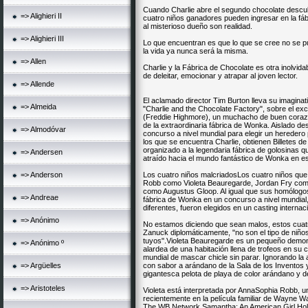
Cuando Charlie abre el segundo chocolate descubre 
=> Alighieri II
cuatro niños ganadores pueden ingresar en la fábr
al misterioso dueño son realidad.
=> Alighieri III
Lo que encuentran es que lo que se cree no se pu
la vida ya nunca será la misma.
=> Allen
Charlie y la Fábrica de Chocolate es otra inolvid
de deleitar, emocionar y atrapar al joven lector.
=> Allende
El aclamado director Tim Burton lleva su imaginati
=> Almeida
"Charlie and the Chocolate Factory", sobre el ex
(Freddie Highmore), un muchacho de buen corazó
de la extraordinaria fábrica de Wonka. Aislado d
=> Almodóvar
concurso a nivel mundial para elegir un heredero 
los que se encuentra Charlie, obtienen Billetes de
organizado a la legendaria fábrica de golosinas 
=> Andersen
atraído hacia el mundo fantástico de Wonka en e
=> Anderson
Los cuatro niños malcriadosLos cuatro niños que s
Robb como Violeta Beauregarde, Jordan Fry como 
como Augustus Gloop. Al igual que sus homólogos 
=> Andreae
fábrica de Wonka en un concurso a nivel mundial,
diferentes, fueron elegidos en un casting internaci
=> Anónimo
No estamos diciendo que sean malos, estos cuatr
Zanuck diplomáticamente, "no son el tipo de niños
tuyos".Violeta Beauregarde es un pequeño demon
=> Anónimo º
alardea de una habitación llena de trofeos en su
mundial de mascar chicle sin parar. Ignorando la
=> Argüelles
con sabor a arándano de la Sala de los Inventos
gigantesca pelota de playa de color arándano y de
=> Aristoteles
Violeta está interpretada por AnnaSophia Robb, 
recientemente en la película familiar de Wayne Wa
The WB Network Samantha: An American Girl Hol