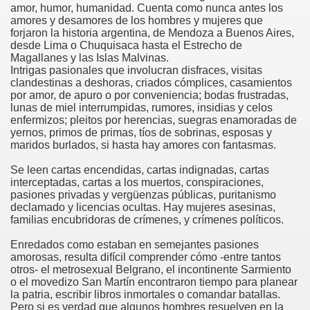
amor, humor, humanidad. Cuenta como nunca antes los
amores y desamores de los hombres y mujeres que
forjaron la historia argentina, de Mendoza a Buenos Aires,
desde Lima o Chuquisaca hasta el Estrecho de
Magallanes y las Islas Malvinas.
Intrigas pasionales que involucran disfraces, visitas
clandestinas a deshoras, criados cómplices, casamientos
por amor, de apuro o por conveniencia; bodas frustradas,
lunas de miel interrumpidas, rumores, insidias y celos
enfermizos; pleitos por herencias, suegras enamoradas de
yernos, primos de primas, tíos de sobrinas, esposas y
maridos burlados, si hasta hay amores con fantasmas.
Se leen cartas encendidas, cartas indignadas, cartas
interceptadas, cartas a los muertos, conspiraciones,
pasiones privadas y vergüenzas públicas, puritanismo
declamado y licencias ocultas. Hay mujeres asesinas,
familias encubridoras de crímenes, y crímenes políticos.
Enredados como estaban en semejantes pasiones
amorosas, resulta difícil comprender cómo -entre tantos
otros- el metrosexual Belgrano, el incontinente Sarmiento
o el movedizo San Martín encontraron tiempo para planear
la patria, escribir libros inmortales o comandar batallas.
Pero si es verdad que algunos hombres resuelven en la