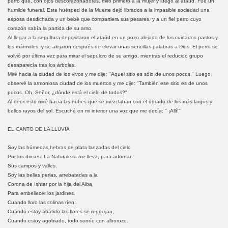
perro que, con ojos descorazonadores, miró primero a la mujer y luego al ataúd. Fue un
humilde funeral. Este huésped de la Muerte dejó librados a la impasible sociedad una
esposa desdichada y un bebé que compartiera sus pesares, y a un fiel perro cuyo
corazón sabía la partida de su amo.
Al llegar a la sepultura depositaron el ataúd en un pozo alejado de los cuidados pastos y
los mármoles, y se alejaron después de elevar unas sencillas palabras a Dios. El perro se
volvió por última vez para mirar el sepulcro de su amigo, mientras el reducido grupo
desaparecía tras los árboles.
Miré hacia la ciudad de los vivos y me dije: "Aquel sitio es sólo de unos pocos." Luego
observé la armoniosa ciudad de los muertos y me dije: "También ese sitio es de unos
pocos. Oh, Señor, ¿dónde está el cielo de todos?"
Al decir esto miré hacia las nubes que se mezclaban con el dorado de los más largos y
bellos rayos del sol. Escuché en mi interior una voz que me decía: " ¡Allí!"
EL CANTO DE LA LLUVIA
Soy las húmedas hebras de plata lanzadas del cielo
Por los dioses. La Naturaleza me lleva, para adornar
Sus campos y valles.
Soy las bellas perlas, arrebatadas a la
Corona de Ishtar por la hija del Alba
Para embellecer los jardines.
Cuando lloro las colinas ríen;
Cuando estoy abatido las flores se regocijan;
Cuando estoy agobiado, todo sonríe con alborozo.