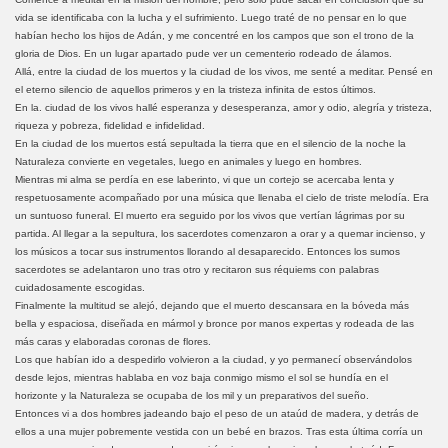
vida se identificaba con la lucha y el sufrimiento. Luego traté de no pensar en lo que
habían hecho los hijos de Adán, y me concentré en los campos que son el trono de la
gloria de Dios. En un lugar apartado pude ver un cementerio rodeado de álamos.
Allá, entre la ciudad de los muertos y la ciudad de los vivos, me senté a meditar. Pensé en
el eterno silencio de aquellos primeros y en la tristeza infinita de estos últimos.
En la. ciudad de los vivos hallé esperanza y desesperanza, amor y odio, alegría y tristeza,
riqueza y pobreza, fidelidad e infidelidad.
En la ciudad de los muertos está sepultada la tierra que en el silencio de la noche la
Naturaleza convierte en vegetales, luego en animales y luego en hombres.
Mientras mi alma se perdía en ese laberinto, vi que un cortejo se acercaba lenta y
respetuosamente acompañado por una música que llenaba el cielo de triste melodía. Era
un suntuoso funeral. El muerto era seguido por los vivos que vertían lágrimas por su
partida. Al llegar a la sepultura, los sacerdotes comenzaron a orar y a quemar incienso, y
los músicos a tocar sus instrumentos llorando al desaparecido. Entonces los sumos
sacerdotes se adelantaron uno tras otro y recitaron sus réquiems con palabras
cuidadosamente escogidas.
Finalmente la multitud se alejó, dejando que el muerto descansara en la bóveda más
bella y espaciosa, diseñada en mármol y bronce por manos expertas y rodeada de las
más caras y elaboradas coronas de flores.
Los que habían ido a despedirlo volvieron a la ciudad, y yo permanecí observándolos
desde lejos, mientras hablaba en voz baja conmigo mismo el sol se hundía en el
horizonte y la Naturaleza se ocupaba de los mil y un preparativos del sueño.
Entonces vi a dos hombres jadeando bajo el peso de un ataúd de madera, y detrás de
ellos a una mujer pobremente vestida con un bebé en brazos. Tras esta última corría un