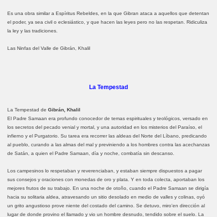
Es una obra similar a Espíritus Rebeldes, en la que Gibran ataca a aquellos que detentan
el poder, ya sea civil o eclesiástico, y que hacen las leyes pero no las respetan. Ridiculiza
la ley y las tradiciones.
Las Ninfas del Valle de Gibrán, Khalil
La Tempestad
La Tempestad de
Gibrán, Khalil
El Padre Samaan era profundo conocedor de temas espirituales y teológicos, versado en
los secretos del pecado venial y mortal, y una autoridad en los misterios del Paraíso, el
infierno y el Purgatorio. Su tarea era recorrer las aldeas del Norte del Líbano, predicando
al pueblo, curando a las almas del mal y previniendo a los hombres contra las acechanzas
de Satán, a quien el Padre Samaan, día y noche, combatía sin descanso.
Los campesinos lo respetaban y reverenciaban, y estaban siempre dispuestos a pagar
sus consejos y oraciones con monedas de oro y plata. Y en toda colecta, aportaban los
mejores frutos de su trabajo. En una noche de otoño, cuando el Padre Samaan se dirigía
hacia su solitaria aldea, atravesando un sitio desolado en medio de valles y colinas, oyó
un grito angustioso prove niente del costado del camino. Se detuvo, miro'en dirección al
lugar de donde provino el llamado y vio un hombre desnudo, tendido sobre el suelo. La