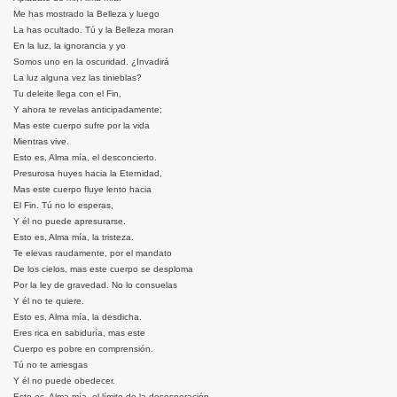
Me has mostrado la Belleza y luego
La has ocultado. Tú y la Belleza moran
En la luz, la ignorancia y yo
Somos uno en la oscuridad. ¿Invadirá
La luz alguna vez las tinieblas?
Tu deleite llega con el Fin,
Y ahora te revelas anticipadamente;
Mas este cuerpo sufre por la vida
Mientras vive.
Esto es, Alma mía, el desconcierto.
Presurosa huyes hacia la Eternidad,
Mas este cuerpo fluye lento hacia
El Fin. Tú no lo esperas,
Y él no puede apresurarse.
Esto es, Alma mía, la tristeza.
Te elevas raudamente, por el mandato
De los cielos, mas este cuerpo se desploma
Por la ley de gravedad. No lo consuelas
Y él no te quiere.
Esto es, Alma mía, la desdicha.
Eres rica en sabiduría, mas este
Cuerpo es pobre en comprensión.
Tú no te arriesgas
Y él no puede obedecer.
Esto es, Alma mía, el límite de la desesperación.