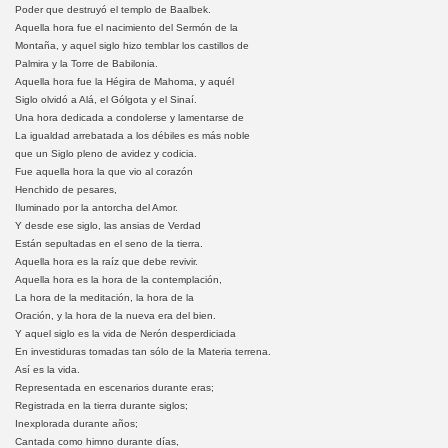
Poder que destruyó el templo de Baalbek.
Aquella hora fue el nacimiento del Sermón de la
Montaña, y aquel siglo hizo temblar los castillos de
Palmira y la Torre de Babilonia.
Aquella hora fue la Hégira de Mahoma, y aquél
Siglo olvidó a Alá, el Gólgota y el Sinaí.
Una hora dedicada a condolerse y lamentarse de
La igualdad arrebatada a los débiles es más noble
que un Siglo pleno de avidez y codicia.
Fue aquella hora la que vio al corazón
Henchido de pesares,
Iluminado por la antorcha del Amor.
Y desde ese siglo, las ansias de Verdad
Están sepultadas en el seno de la tierra.
Aquella hora es la raíz que debe revivir.
Aquella hora es la hora de la contemplación,
La hora de la meditación, la hora de la
Oración, y la hora de la nueva era del bien.
Y aquel siglo es la vida de Nerón desperdiciada
En investiduras tomadas tan sólo de la Materia terrena.
Así es la vida.
Representada en escenarios durante eras;
Registrada en la tierra durante siglos;
Inexplorada durante años;
Cantada como himno durante días,