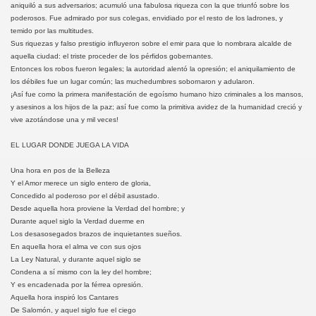
aniquiló a sus adversarios; acumuló una fabulosa riqueza con la que triunfó sobre los
poderosos. Fue admirado por sus colegas, envidiado por el resto de los ladrones, y
temido por las multitudes.
Sus riquezas y falso prestigio influyeron sobre el emir para que lo nombrara alcalde de
aquella ciudad: el triste proceder de los pérfidos gobernantes.
Entonces los robos fueron legales; la autoridad alentó la opresión; el aniquilamiento de
los débiles fue un lugar común; las muchedumbres sobornaron y adularon.
¡Así fue como la primera manifestación de egoísmo humano hizo criminales a los mansos,
y asesinos a los hijos de la paz; así fue como la primitiva avidez de la humanidad creció y
vive azotándose una y mil veces!
EL LUGAR DONDE JUEGA LA VIDA
Una hora en pos de la Belleza
Y el Amor merece un siglo entero de gloria,
Concedido al poderoso por el débil asustado.
Desde aquella hora proviene la Verdad del hombre; y
Durante aquel siglo la Verdad duerme en
Los desasosegados brazos de inquietantes sueños.
En aquella hora el alma ve con sus ojos
La Ley Natural, y durante aquel siglo se
Condena a sí mismo con la ley del hombre;
Y es encadenada por la férrea opresión.
Aquella hora inspiró los Cantares
De Salomón, y aquel siglo fue el ciego