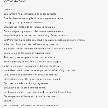
LA VIDA DEL AMOR
Primavera
Ven, amada mía; caminemos entre las cumbres,
Que la nieve es agua, y la Vida ha despertado de su
Letargo y vaga por montes y valles.
Sigamos las huellas de la Primavera hasta los
Campos lejanos y trepemos las cuestas para elevar la
Inspiración por encima de las húmedas y fértiles praderas.
La Primavera ha desplegado al alba sus adormecidos ropajes invernales
Y los ha colocado en los melocotoneros y los citros,
Y parecen novias en el rito ceremonial de La Noche de Kedre.
Los retoños de las vidas se enlazan como
Amantes, y los arroyos irrumpen con su danza
Entre las rocas, entonando la canción de la alegría;
Y las flores surgen súbitamente del corazón de la
Naturaleza, como la es puma surge del corazón pródigo del mar.
Ven, amada mía; bebamos en copas de lilas las
Ultimas lágrimas del Invierno; aquietemos el espíritu
Con una cascada de trinos y vaguemos
Extasiados por la brisa embriagadora.
Sentémonos junto a esa roca, donde se ocultan las violetas,
Contemplemos el tierno encuentro de sus besos.
Verano
Internémonos en los campos, amada mía, que se