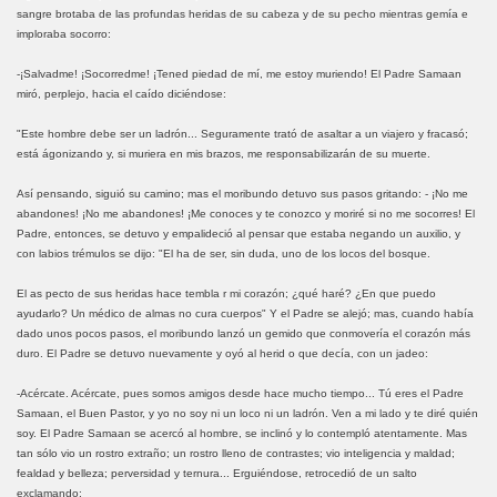
sangre brotaba de las profundas heridas de su cabeza y de su pecho mientras gemía e
imploraba socorro:
-¡Salvadme! ¡Socorredme! ¡Tened piedad de mí, me estoy muriendo! El Padre Samaan
miró, perplejo, hacia el caído diciéndose:
"Este hombre debe ser un ladrón... Seguramente trató de asaltar a un viajero y fracasó;
está ágonizando y, si muriera en mis brazos, me responsabilizarán de su muerte.
Así pensando, siguió su camino; mas el moribundo detuvo sus pasos gritando: - ¡No me
abandones! ¡No me abandones! ¡Me conoces y te conozco y moriré si no me socorres! El
Padre, entonces, se detuvo y empalideció al pensar que estaba negando un auxilio, y
con labios trémulos se dijo: "El ha de ser, sin duda, uno de los locos del bosque.
El as pecto de sus heridas hace tembla r mi corazón; ¿qué haré? ¿En que puedo
ayudarlo? Un médico de almas no cura cuerpos" Y el Padre se alejó; mas, cuando había
dado unos pocos pasos, el moribundo lanzó un gemido que conmovería el corazón más
duro. El Padre se detuvo nuevamente y oyó al herid o que decía, con un jadeo:
-Acércate. Acércate, pues somos amigos desde hace mucho tiempo... Tú eres el Padre
Samaan, el Buen Pastor, y yo no soy ni un loco ni un ladrón. Ven a mi lado y te diré quién
soy. El Padre Samaan se acercó al hombre, se inclinó y lo contempló atentamente. Mas
tan sólo vio un rostro extraño; un rostro lleno de contrastes; vio inteligencia y maldad;
fealdad y belleza; perversidad y ternura... Erguiéndose, retrocedió de un salto
exclamando: