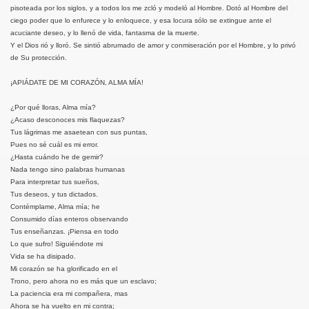
pisoteada por los siglos, y a todos los me zcló y modeló al Hombre. Dotó al Hombre del
ciego poder que lo enfurece y lo enloquece, y esa locura sólo se extingue ante el
acuciante deseo, y lo llenó de vida, fantasma de la muerte.
Y el Dios rió y lloró. Se sintió abrumado de amor y conmiseración por el Hombre, y lo privó
de Su protección.
¡APIÁDATE DE MI CORAZÓN, ALMA MÍA!
¿Por qué lloras, Alma mía?
¿Acaso desconoces mis flaquezas?
Tus lágrimas me asaetean con sus puntas,
Pues no sé cuál es mi error.
¿Hasta cuándo he de gemir?
Nada tengo sino palabras humanas
Para interpretar tus sueños,
Tus deseos, y tus dictados.
Contémplame, Alma mía; he
Consumido días enteros observando
Tus enseñanzas. ¡Piensa en todo
Lo que sufro! Siguiéndote mi
Vida se ha disipado.
Mi corazón se ha glorificado en el
Trono, pero ahora no es más que un esclavo;
La paciencia era mi compañera, mas
Ahora se ha vuelto en mi contra;