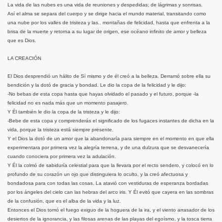
La vida de las nubes es una vida de reuniones y despedidas; de lágrimas y sonrisas.
Así el alma se separa del cuerpo y se dirige hacia el mundo material, transitando como
una nube por los valles de tristeza y las.. montañas de felicidad, hasta que enfrenta a la
brisa de la muerte y retorna a su lugar de origen, ese océano infinito de amor y belleza
que es Dios.
LA CREACIÓN
El Dios desprendió un hálito de Sí mismo y de él creó a la belleza. Derramó sobre ella su
bendición y la dotó de gracia y bondad. Le dio la copa de la felicidad y le dijo:
-No bebas de esta copa hasta que hayas olvidado el pasado y el futuro, porque -la
felicidad no es nada más que un momento pasajero.
Y Él también le dio la copa de la tristeza y le dijo:
-Bebe de esta copa y comprenderás el significado de los fugaces instantes de dicha en la
vida, porque la tristeza está siempre presente.
Y el Dios la dotó de un amor que la abandonaría para siempre en el momento en que ella
experimentara por primera vez la alegría terrena, y de una dulzura que se desvanecería
cuando conociera por primera vez la adulación.
Y Él la colmó de sabiduría celestial para que la llevara por el recto sendero, y colocó en lo
profundo de su corazón un ojo que distinguiera lo oculto, y la creó afectuosa y
bondadosa para con todas las cosas. La atavió con vestiduras de esperanza bordadas
por los ángeles del cielo can las hebras del arco iris. Y Él evitó que cayera en las sombras
de la confusión, que es el alba de la vida y la luz.
Entonces el Dios tomó el fuego exiguo de la hoguera de la ira, y el viento arrasador de los
desiertos de la ignorancia, y las filosas arenas de las playas del egoísmo, y la tosca tierra