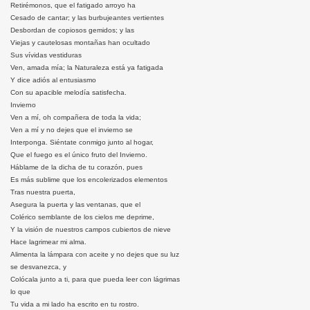
Retirémonos, que el fatigado arroyo ha
Cesado de cantar; y las burbujeantes vertientes
Desbordan de copiosos gemidos; y las
Viejas y cautelosas montañas han ocultado
Sus vívidas vestiduras
Ven, amada mía; la Naturaleza está ya fatigada
Y dice adiós al entusiasmo
Con su apacible melodía satisfecha.
Invierno
Ven a mí, oh compañera de toda la vida;
Ven a mí y no dejes que el invierno se
Interponga. Siéntate conmigo junto al hogar,
Que el fuego es el único fruto del Invierno.
Háblame de la dicha de tu corazón, pues
Es más sublime que los encolerizados elementos
Tras nuestra puerta,
Asegura la puerta y las ventanas, que el
Colérico semblante de los cielos me deprime,
Y la visión de nuestros campos cubiertos de nieve
Hace lagrimear mi alma.
Alimenta la lámpara con aceite y no dejes que su luz
se desvanezca, y
Colócala junto a ti, para que pueda leer con lágrimas
lo que
Tu vida a mi lado ha escrito en tu rostro.