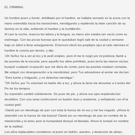
EL CRIMINAL
Un hombre joven y fuerte, debilitado por el hambre, se hallaba sentado en la acera con la
mano extendida hacia los transeúntes, mendigando y repitiendo la triste canción de su
derrota en la vida, sufriendo el hambre y la humillación.
Al caer la noche, resecos los labios y la lengua, su mano aún estaba tan vacía como su
estómago. Con las pocas fuerzas que le quedaban logró salir de la ciudad y sentarse
bajo un árbol a llorar amargamente. Entonces elevó los perplejos ojos al cielo mientras el
hambre le corroía por dentro, y dijo:
-Oh Señor, fui a ver al rico y le pedí empleo, pero él me lo negó por mi pobreza; llamé a
las puertas de la escuela, pero aquello fue alivio prohibido, pues tenía las manos vacías;
busqué cualquier ocupación que me diera de comer, pero las puertas estaban cerradas.
Me volqué con desesperación a la mendicidad, pero Tus adoradores al verme me decían:
"Eres fuerte y holgazán, y no deberías mendigar."
"Oh Señor, por Tu voluntad mi madre dio a luz, y ahora la tierra me devuelve a ti antes del
Fin de los tiempos.
Su expresión cambió súbitamente. Se puso de pie, y ahora sus ojos resplandecían
decididos. Con una rama confeccionó un bastón duro y resistente, y señalando con él la
ciudad gritó:
-Clamé por un mendrugo de pan con toda la fuerza de mi voz y me fue negado. ¡Ahora lo
obtendré con la fuerza de mis brazos! Clamé por un mendrugo de pan en nombre de la
misericordia y el amor, pero la humanidad desoyó mi llamado. Ahora lo tomaré en nombre
de la maldad.
Los años implacables convirtieron al joven en ladrón, asesino, y destructor de almas;