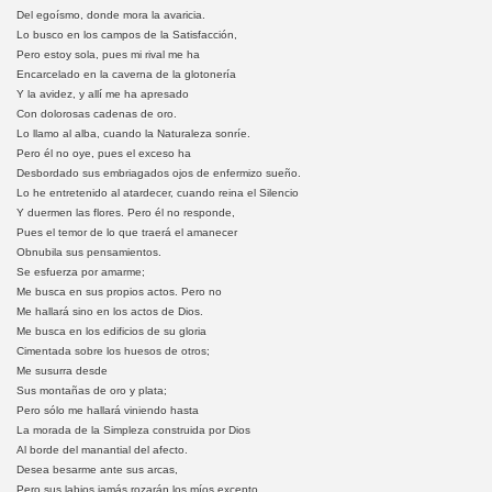
Del egoísmo, donde mora la avaricia.
Lo busco en los campos de la Satisfacción,
Pero estoy sola, pues mi rival me ha
Encarcelado en la caverna de la glotonería
Y la avidez, y allí me ha apresado
Con dolorosas cadenas de oro.
Lo llamo al alba, cuando la Naturaleza sonríe.
Pero él no oye, pues el exceso ha
Desbordado sus embriagados ojos de enfermizo sueño.
Lo he entretenido al atardecer, cuando reina el Silencio
Y duermen las flores. Pero él no responde,
Pues el temor de lo que traerá el amanecer
Obnubila sus pensamientos.
Se esfuerza por amarme;
Me busca en sus propios actos. Pero no
Me hallará sino en los actos de Dios.
Me busca en los edificios de su gloria
Cimentada sobre los huesos de otros;
Me susurra desde
Sus montañas de oro y plata;
Pero sólo me hallará viniendo hasta
La morada de la Simpleza construida por Dios
Al borde del manantial del afecto.
Desea besarme ante sus arcas,
Pero sus labios jamás rozarán los míos excepto