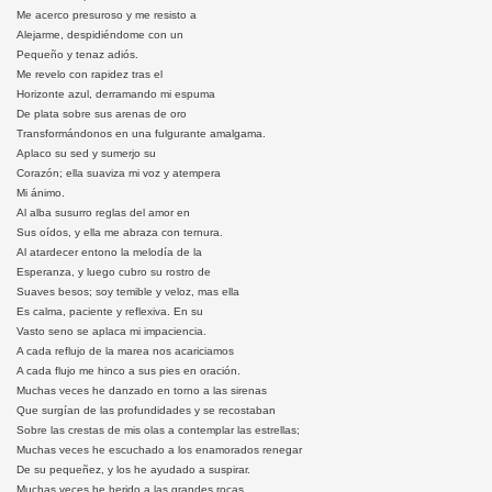
Me acerco presuroso y me resisto a
Alejarme, despidiéndome con un
Pequeño y tenaz adiós.
Me revelo con rapidez tras el
Horizonte azul, derramando mi espuma
De plata sobre sus arenas de oro
Transformándonos en una fulgurante amalgama.
Aplaco su sed y sumerjo su
Corazón; ella suaviza mi voz y atempera
Mi ánimo.
Al alba susurro reglas del amor en
Sus oídos, y ella me abraza con ternura.
Al atardecer entono la melodía de la
Esperanza, y luego cubro su rostro de
Suaves besos; soy temible y veloz, mas ella
Es calma, paciente y reflexiva. En su
Vasto seno se aplaca mi impaciencia.
A cada reflujo de la marea nos acariciamos
A cada flujo me hinco a sus pies en oración.
Muchas veces he danzado en torno a las sirenas
Que surgían de las profundidades y se recostaban
Sobre las crestas de mis olas a contemplar las estrellas;
Muchas veces he escuchado a los enamorados renegar
De su pequeñez, y los he ayudado a suspirar.
Muchas veces he herido a las grandes rocas