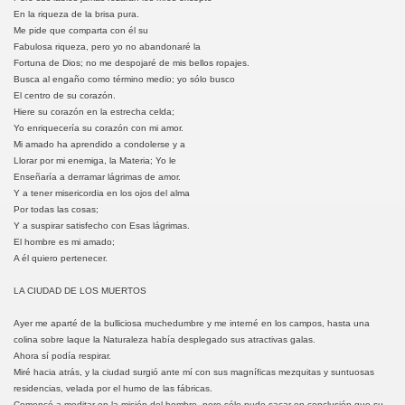
En la riqueza de la brisa pura.
Me pide que comparta con él su
Fabulosa riqueza, pero yo no abandonaré la
Fortuna de Dios; no me despojaré de mis bellos ropajes.
Busca al engaño como término medio; yo sólo busco
El centro de su corazón.
Hiere su corazón en la estrecha celda;
Yo enriquecería su corazón con mi amor.
Mi amado ha aprendido a condolerse y a
Llorar por mi enemiga, la Materia; Yo le
Enseñaría a derramar lágrimas de amor.
Y a tener misericordia en los ojos del alma
Por todas las cosas;
Y a suspirar satisfecho con Esas lágrimas.
El hombre es mi amado;
A él quiero pertenecer.
LA CIUDAD DE LOS MUERTOS
Ayer me aparté de la bulliciosa muchedumbre y me interné en los campos, hasta una
colina sobre laque la Naturaleza había desplegado sus atractivas galas.
Ahora sí podía respirar.
Miré hacia atrás, y la ciudad surgió ante mí con sus magníficas mezquitas y suntuosas
residencias, velada por el humo de las fábricas.
Comencé a meditar en la misión del hombre, pero sólo pude sacar en conclusión que su