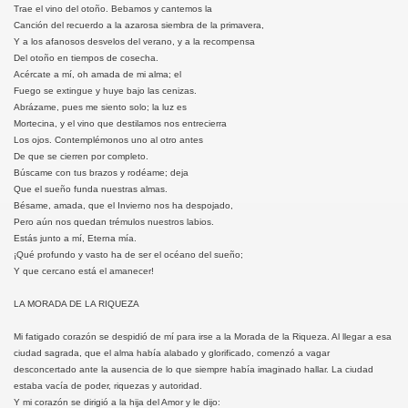
Trae el vino del otoño. Bebamos y cantemos la
Canción del recuerdo a la azarosa siembra de la primavera,
Y a los afanosos desvelos del verano, y a la recompensa
Del otoño en tiempos de cosecha.
Acércate a mí, oh amada de mi alma; el
Fuego se extingue y huye bajo las cenizas.
Abrázame, pues me siento solo; la luz es
Mortecina, y el vino que destilamos nos entrecierra
Los ojos. Contemplémonos uno al otro antes
De que se cierren por completo.
Búscame con tus brazos y rodéame; deja
Que el sueño funda nuestras almas.
Bésame, amada, que el Invierno nos ha despojado,
Pero aún nos quedan trémulos nuestros labios.
Estás junto a mí, Eterna mía.
¡Qué profundo y vasto ha de ser el océano del sueño;
Y que cercano está el amanecer!
LA MORADA DE LA RIQUEZA
Mi fatigado corazón se despidió de mí para irse a la Morada de la Riqueza. Al llegar a esa
ciudad sagrada, que el alma había alabado y glorificado, comenzó a vagar
desconcertado ante la ausencia de lo que siempre había imaginado hallar. La ciudad
estaba vacía de poder, riquezas y autoridad.
Y mi corazón se dirigió a la hija del Amor y le dijo: