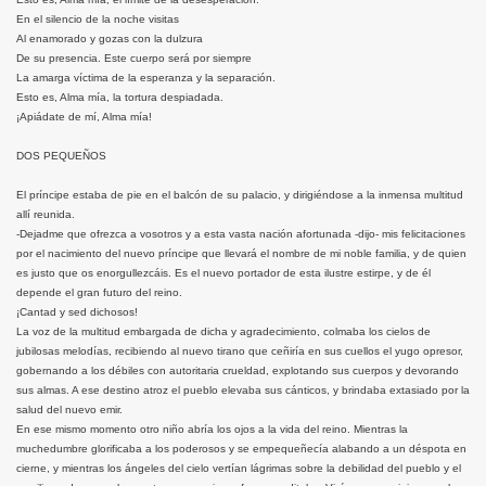
En el silencio de la noche visitas
Al enamorado y gozas con la dulzura
De su presencia. Este cuerpo será por siempre
La amarga víctima de la esperanza y la separación.
Esto es, Alma mía, la tortura despiadada.
¡Apiádate de mí, Alma mía!
DOS PEQUEÑOS
El príncipe estaba de pie en el balcón de su palacio, y dirigiéndose a la inmensa multitud
allí reunida.
-Dejadme que ofrezca a vosotros y a esta vasta nación afortunada -dijo- mis felicitaciones
por el nacimiento del nuevo príncipe que llevará el nombre de mi noble familia, y de quien
es justo que os enorgullezcáis. Es el nuevo portador de esta ilustre estirpe, y de él
depende el gran futuro del reino.
¡Cantad y sed dichosos!
La voz de la multitud embargada de dicha y agradecimiento, colmaba los cielos de
jubilosas melodías, recibiendo al nuevo tirano que ceñiría en sus cuellos el yugo opresor,
gobernando a los débiles con autoritaria crueldad, explotando sus cuerpos y devorando
sus almas. A ese destino atroz el pueblo elevaba sus cánticos, y brindaba extasiado por la
salud del nuevo emir.
En ese mismo momento otro niño abría los ojos a la vida del reino. Mientras la
muchedumbre glorificaba a los poderosos y se empequeñecía alabando a un déspota en
cierne, y mientras los ángeles del cielo vertían lágrimas sobre la debilidad del pueblo y el