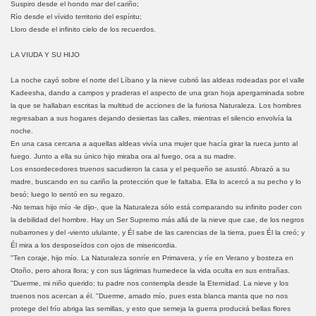
Suspiro desde el hondo mar del cariño;
Río desde el vívido territorio del espíritu;
Lloro desde el infinito cielo de los recuerdos.
LA VIUDA Y SU HIJO
La noche cayó sobre el norte del Líbano y la nieve cubrió las aldeas rodeadas por el valle
Kadeesha, dando a campos y praderas el aspecto de una gran hoja apergaminada sobre
la que se hallaban escritas la multitud de acciones de la furiosa Naturaleza. Los hombres
regresaban a sus hogares dejando desiertas las calles, mientras el silencio envolvía la
noche.
En una casa cercana a aquellas aldeas vivía una mujer que hacía girar la rueca junto al
fuego. Junto a ella su único hijo miraba ora al fuego, ora a su madre.
Los ensordecedores truenos sacudieron la casa y el pequeño se asustó. Abrazó a su
madre, buscando en su cariño la protección que le faltaba. Ella lo acercó a su pecho y lo
besó; luego lo sentó en su regazo.
-No temas hijo mío -le dijo-, que la Naturaleza sólo está comparando su infinito poder con
la debilidad del hombre. Hay un Ser Supremo más allá de la nieve que cae, de los negros
nubarrones y del -viento ululante, y Él sabe de las carencias de la tierra, pues Él la creó; y
Él mira a los desposeídos con ojos de misericordia.
"Ten coraje, hijo mío. La Naturaleza sonríe en Primavera, y ríe en Verano y bosteza en
Otoño, pero ahora llora; y con sus lágrimas humedece la vida oculta en sus entrañas.
"Duerme, mi niño querido; tu padre nos contempla desde la Eternidad. La nieve y los
truenos nos acercan a él. "Duerme, amado mío, pues esta blanca manta que no nos
protege del frío abriga las semillas, y esto que semeja la guerra producirá bellas flores