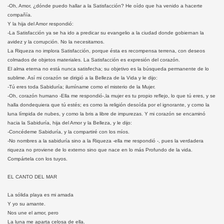
-Oh, Amor, ¿dónde puedo hallar a la Satisfacción? He oído que ha venido a hacerte
compañía.
Y la hija del Amor respondió:
-La Satisfacción ya se ha ido a predicar su evangelio a la ciudad donde gobiernan la
avidez y la corrupción. No la necesitamos.
La Riqueza no implora Satisfacción, porque ésta es recompensa terrena, con deseos
colmados de objetos materiales. La Satisfacción es expresión del corazón.
El alma eterna no está nunca satisfecha; su objetivo es la búsqueda permanente de lo
sublime. Así mi corazón se dirigió a la Belleza de la Vida y le dijo:
-Tú eres toda Sabiduría; ilumíname como el misterio de la Mujer.
-Oh, corazón humano -Ella me respondió-,la mujer es tu propio reflejo, lo que tú eres, y se
halla dondequiera que tú estés; es como la religión desoída por el ignorante, y como la
luna límpida de nubes, y como la bris a libre de impurezas. Y mi corazón se encaminó
hacia la Sabiduría, hija del Amor y la Belleza, y le dijo:
-Concédeme Sabiduría, y la compartiré con los míos.
-No nombres a la sabiduría sino a la Riqueza -ella me respondió -, pues la verdadera
riqueza no proviene de lo externo sino que nace en lo más Profundo de la vida.
Compártela con los tuyos.
EL CANTO DEL MAR
La sólida playa es mi amada
Y yo su amante.
Nos une el amor, pero
La luna me aparta celosa de ella.