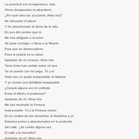
La juventud era mi esperanza, mas
Ahora desaprueba mi abandono.
¿Por qué eres tan acuciante, Alma mía?
He rehusado el placer
Y he abandonado la dicha de la vida
En pos del camino que tú
Me has obligado a recorrer.
Sé justa conmigo, o llama a la Muerte
Para que se desencadene,
Pues la justicia es tu virtud.
Apiádate de mi corazón, Alma mía.
Tanto Amor has vertido sobre mí que
Ya no puedo con mi carga. Tú y el
Amor son un poder inseparable; la Materia
Y yo somos una debilidad inseparable.
¿Cesará alguna vez el combate
Entre el débil y el poderoso?
Apiádate de mí, Alma mía.
Me has mostrado la Fortuna
Inalcanzable. Tú y la Fortuna moran
En la cumbre de las montañas; la Desdicha y yo
Estamos juntos y abandonados en lo profundo
Del valle. ¿Se unirán alguna vez
El valle y la montaña?
Apiádate de mí, Alma mía.