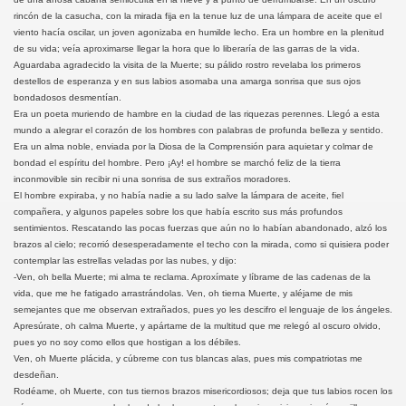
rincón de la casucha, con la mirada fija en la tenue luz de una lámpara de aceite que el
viento hacía oscilar, un joven agonizaba en humilde lecho. Era un hombre en la plenitud
de su vida; veía aproximarse llegar la hora que lo liberaría de las garras de la vida.
Aguardaba agradecido la visita de la Muerte; su pálido rostro revelaba los primeros
destellos de esperanza y en sus labios asomaba una amarga sonrisa que sus ojos
bondadosos desmentían.
Era un poeta muriendo de hambre en la ciudad de las riquezas perennes. Llegó a esta
mundo a alegrar el corazón de los hombres con palabras de profunda belleza y sentido.
Era un alma noble, enviada por la Diosa de la Comprensión para aquietar y colmar de
bondad el espíritu del hombre. Pero ¡Ay! el hombre se marchó feliz de la tierra
inconmovible sin recibir ni una sonrisa de sus extraños moradores.
El hombre expiraba, y no había nadie a su lado salve la lámpara de aceite, fiel
compañera, y algunos papeles sobre los que había escrito sus más profundos
sentimientos. Rescatando las pocas fuerzas que aún no lo habían abandonado, alzó los
brazos al cielo; recorrió desesperadamente el techo con la mirada, como si quisiera poder
contemplar las estrellas veladas por las nubes, y dijo:
-Ven, oh bella Muerte; mi alma te reclama. Aproxímate y líbrame de las cadenas de la
vida, que me he fatigado arrastrándolas. Ven, oh tierna Muerte, y aléjame de mis
semejantes que me observan extrañados, pues yo les descifro el lenguaje de los ángeles.
Apresúrate, oh calma Muerte, y apártame de la multitud que me relegó al oscuro olvido,
pues yo no soy como ellos que hostigan a los débiles.
Ven, oh Muerte plácida, y cúbreme con tus blancas alas, pues mis compatriotas me
desdeñan.
Rodéame, oh Muerte, con tus tiernos brazos misericordiosos; deja que tus labios rocen los