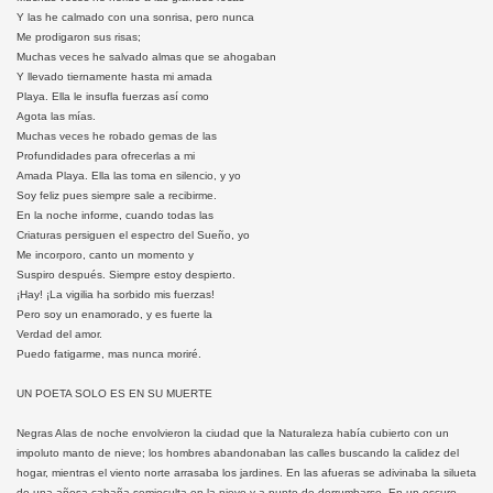
Y las he calmado con una sonrisa, pero nunca
Me prodigaron sus risas;
Muchas veces he salvado almas que se ahogaban
Y llevado tiernamente hasta mi amada
Playa. Ella le insufla fuerzas así como
Agota las mías.
Muchas veces he robado gemas de las
Profundidades para ofrecerlas a mi
Amada Playa. Ella las toma en silencio, y yo
Soy feliz pues siempre sale a recibirme.
En la noche informe, cuando todas las
Criaturas persiguen el espectro del Sueño, yo
Me incorporo, canto un momento y
Suspiro después. Siempre estoy despierto.
¡Hay! ¡La vigilia ha sorbido mis fuerzas!
Pero soy un enamorado, y es fuerte la
Verdad del amor.
Puedo fatigarme, mas nunca moriré.
UN POETA SOLO ES EN SU MUERTE
Negras Alas de noche envolvieron la ciudad que la Naturaleza había cubierto con un
impoluto manto de nieve; los hombres abandonaban las calles buscando la calidez del
hogar, mientras el viento norte arrasaba los jardines. En las afueras se adivinaba la silueta
de una añosa cabaña semioculta en la nieve y a punto de derrumbarse. En un oscuro