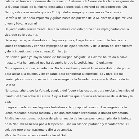
calamidad busca apoderarse de mi corazón. Sálvame, oh Señor, de las tenaces garras de
la Guerra; líbralo de la Muerte despiadada pues está a merced de los poderosos. Oh
Señor, salva a mi amado que es Tu hijo, del enemigo que también es Tu enemigo.
Desvíalo del sendero impuesto y guíalo hasta las puertas de la Muerte; deja que me vea,
o ven y llévame con él.
Un joven entró serenamente. Tenía la cabeza cubierta por vendas impregnadas con la
vida que se le escurría.
Se le aproximó, recibiéndola con lágrimas y risas; luego tomó su mano, la llevó a sus
labios encendidos y con voz impregnada de lejana tristeza, y de la dicha del reencuentro,
y de la incertidumbre de su reacción, le dijo:
-No temas, pues yo soy la causa de tus ruegos. Alégrate, la Paz me ha traído a salvo
hasta ti, y la humanidad nos ha devuelto lo que la codicia intentó quitarnos.
No te apenes; sonríe, amada mía. No te asombres, pues el Amor está dotado de poder
para alejar a la muerte, y de encanto para conquistar al enemigo. Soy tuyo. No me
contemples como a un espectro que emerge de la Morada para visitar la Morada de tu
Belleza.
No temas, ahora soy la Verdad, surgida del fuego y las espadas para revelar a los míos el
triunfo del Amor sobre la Guerra. Soy la Palabra que anuncia el comienzo de la dicha y la
paz.
Luego enmudeció; sus lágrimas hablaban el lenguaje del corazón. Los ángeles de la
Dicha rodearon aquella morada, y los dos corazones recobraron la unidad arrebatada.
Al alba los dos permanecieron de 'pie en medio de los campos, contemplando la belleza
de la Naturaleza herida por la tempestad. Tras un silencio profundo y reconfortante, el
soldado miró el sol naciente y dijo a su amada:
-Mira, la Oscuridad está dando a luz el Sol.