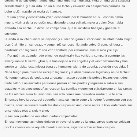
servilismo de sus gobernantes, una mujer enferma meditaba. Vivía en una vieja casucha
semidestruída, y a su lado, en un burdo lecho y envuelto en harapientos pañales, su
bebé recién nacido sé moría de hambre.
Era una pobre y desdichada joven desdeñada por la humanidad; su, esposo había
muerto víctima de la opresión real, dejando a una solitaria mujer a quien Dios había
enviado esa noche un diminuto compañero, que le impidiera trabajar y ganarse el
sustento.
Cuando la muchedumbre se dispersó y el silencio ganó el vecindario, la infortunada mujer
acunó al niño en su regazo y contempló su rostro, llorando sobre él como si fuera a
bautizarlo con lágrimas. Y con voz debilitada por el hambre, miró al niño y le dijo:
-¿Por qué has abandonado el mundo espiritual y has venido a compartir conmigo las
amarguras de la tierra? ¿Por qué has dejado a los ángeles y el vasto firmamento y has
venido a habitar esta mísera tierra de humanos, plena de agonía, opresión y crueldad?
Nada tengo para ofrecerte excepto lágrimas; ¿te alimentarás de lágrimas y no de leche?
No tengo mantos de seda para arroparte; ¿acaso podrán mis pobres brazos desnudos
darte calor? Los animales pequeños pastan en los prados y regresan a salvo a sus
establos; y las aves pequeñas recogen las semillas y duermen plácidamente en las ramas
de los árboles. Pero tú, amor mío, tan sólo tienes una desvalida madre que te ama.
Entonces llevo la boca del pequeño hasta su mustio seno y lo rodeó fuertemente con sus
brazos, como si quisiera fundir los dos cuerpos en uno, como antes. Elevó lentamente sus
encendidos ojos al cielo y gritó:
-¡Dios, ten piedad de mis infortunados compatriotas!
En ese momento las nubes dejaron entrever el rostro de la luna, cuyos rayos se colaban
por los intersticios de aquella humilde morada, cayendo sobre ambos cuerpos.