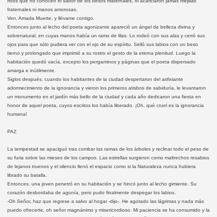
míos que no conocen el sabor de los besos maternales, ni acariciaron jamás mejillas
fraternales ni manos amorosas.
Ven, Amada Muerte, y llévame contigo.
Entonces junto al lecho del poeta agonizante apareció un ángel de belleza divina y
sobrenatural, en cuyas manos había un ramo de lilas. Lo rodeó con sus alas y cerró sus
ojos para que sólo pudiera ver con el ojo de su espíritu. Selló sus labios con un beso
tierno y prolongado que imprimió a su rostro el gesto de la eterna plenitud. Luego la
habitación quedó vacía, excepto los pergaminos y páginas que el poeta dispersado
amarga e inútilmente.
Siglos después, cuando los habitantes de la ciudad despertaron del asfixiante
adormecimiento de la ignorancia y vieron los primeros atisbos de sabiduría, le levantaron
un monumento en el jardín más bello de la ciudad y cada año dedicaron una fiesta en
honor de aquel poeta, cuyos escritos los había liberado. ¡Oh, qué cruel es la ignorancia
humana!
PAZ
La tempestad se apaciguó tras combar las ramas de los árboles y reclinar todo el peso de
su furia sobre las mieses de los campos. Las estrellas surgieron como maltrechos resabios
de lejanos truenos y el silencio llenó el espacio como si la Naturaleza nunca hubiera
librado su batalla.
Entonces, una joven penetró en su habitación y se hincó junto al lecho gimiente. Su
corazón desbordaba de agonía, pero pudo finalmente despegar los labios.
-Oh Señor, haz que regrese a salvo al hogar -dijo-. He agotado las lágrimas y nada más
puedo ofrecerte, oh señor magnánimo y misericordioso. Mi paciencia se ha consumido y la