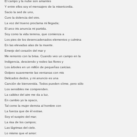
El campo y la nube son amantes
Y entre ellos soy el mensajero de la misericordia.
Sacio la sed de uno,
Curo la dolencia del otro.
La voz del trueno proclama mi llegada;
El arco iris anuncia mi partida.
Soy como la vida terrena, que comienza a
Los pies de los desencadenados elementos y culmina
En las elevadas alas de la muerte.
Emerjo del corazón del mar y
Me remonto con la brisa. Cuando veo un campo en la
Indigencia, desciendo y rodeo las flores y
Los árboles en un millón de pequeñas caricias.
Golpeo suavemente las ventanas con mis
Delicados dedos, y mi anuncio es una
Canción de bienvenida. Todos pueden oírme, pero sólo
Los sensibles me comprenden.
La calidez del aire me da a luz,
En cambio yo la opaco,
Tal como la mujer derrota al hombre con
La fuerza que de él extrae.
Soy el suspiro del mar;
La risa de los campos;
Las lágrimas del cielo.
Lo mismo que el amor: