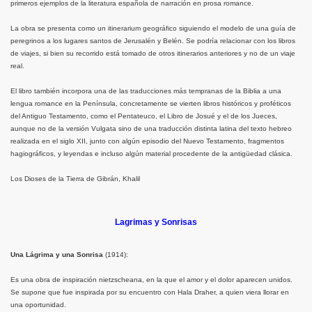
primeros ejemplos de la literatura española de narración en prosa romance.
La obra se presenta como un itinerarium geográfico siguiendo el modelo de una guía de
peregrinos a los lugares santos de Jerusalén y Belén. Se podría relacionar con los libros
de viajes, si bien su recorrido está tomado de otros itinerarios anteriores y no de un viaje
real.
El libro también incorpora una de las traducciones más tempranas de la Biblia a una
lengua romance en la Península, concretamente se vierten libros históricos y proféticos
del Antiguo Testamento, como el Pentateuco, el Libro de Josué y el de los Jueces,
aunque no de la versión Vulgata sino de una traducción distinta latina del texto hebreo
realizada en el siglo XII, junto con algún episodio del Nuevo Testamento, fragmentos
hagiográficos, y leyendas e incluso algún material procedente de la antigüedad clásica.
Los Dioses de la Tierra de Gibrán, Khalil
Lagrimas y Sonrisas
Una Lágrima y una Sonrisa
(1914):
Es una obra de inspiración nietzscheana, en la que el amor y el dolor aparecen unidos.
Se supone que fue inspirada por su encuentro con Hala Draher, a quien viera llorar en
una oportunidad.