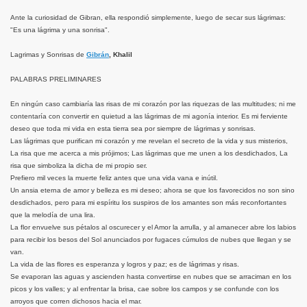
Ante la curiosidad de Gibran, ella respondió simplemente, luego de secar sus lágrimas:
"Es una lágrima y una sonrisa".
Lagrimas y Sonrisas de
Gibrán
, Khalil
PALABRAS PRELIMINARES
En ningún caso cambiaría las risas de mi corazón por las riquezas de las multitudes; ni me
contentaría con convertir en quietud a las lágrimas de mi agonía interior. Es mi ferviente
deseo que toda mi vida en esta tierra sea por siempre de lágrimas y sonrisas.
Las lágrimas que purifican mi corazón y me revelan el secreto de la vida y sus misterios,
La risa que me acerca a mis prójimos; Las lágrimas que me unen a los desdichados, La
risa que simboliza la dicha de mi propio ser.
Prefiero mil veces la muerte feliz antes que una vida vana e inútil.
Un ansia eterna de amor y belleza es mi deseo; ahora se que los favorecidos no son sino
desdichados, pero para mi espíritu los suspiros de los amantes son más reconfortantes
que la melodía de una lira.
La flor envuelve sus pétalos al oscurecer y el Amor la arrulla, y al amanecer abre los labios
para recibir los besos del Sol anunciados por fugaces cúmulos de nubes que llegan y se
van.
La vida de las flores es esperanza y logros y paz; es de lágrimas y risas.
Se evaporan las aguas y ascienden hasta convertirse en nubes que se arraciman en los
picos y los valles; y al enfrentar la brisa, cae sobre los campos y se confunde con los
arroyos que corren dichosos hacia el mar.