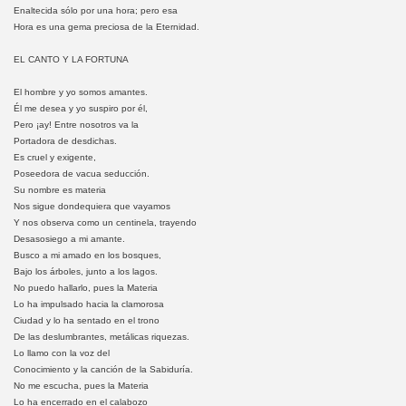
Enaltecida sólo por una hora; pero esa
Hora es una gema preciosa de la Eternidad.
EL CANTO Y LA FORTUNA
El hombre y yo somos amantes.
Él me desea y yo suspiro por él,
Pero ¡ay! Entre nosotros va la
Portadora de desdichas.
Es cruel y exigente,
Poseedora de vacua seducción.
Su nombre es materia
Nos sigue dondequiera que vayamos
Y nos observa como un centinela, trayendo
Desasosiego a mi amante.
Busco a mi amado en los bosques,
Bajo los árboles, junto a los lagos.
No puedo hallarlo, pues la Materia
Lo ha impulsado hacia la clamorosa
Ciudad y lo ha sentado en el trono
De las deslumbrantes, metálicas riquezas.
Lo llamo con la voz del
Conocimiento y la canción de la Sabiduría.
No me escucha, pues la Materia
Lo ha encerrado en el calabozo