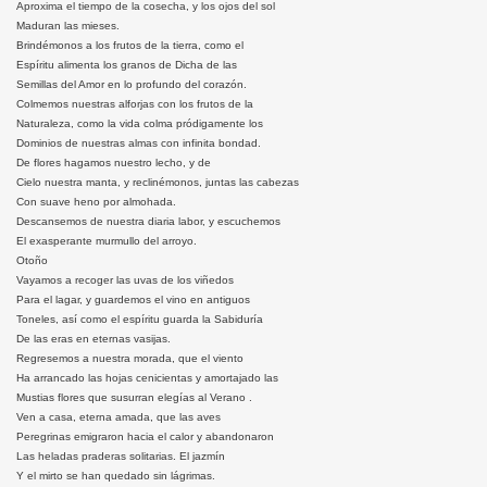
Aproxima el tiempo de la cosecha, y los ojos del sol
Maduran las mieses.
Brindémonos a los frutos de la tierra, como el
Espíritu alimenta los granos de Dicha de las
Semillas del Amor en lo profundo del corazón.
Colmemos nuestras alforjas con los frutos de la
Naturaleza, como la vida colma pródigamente los
Dominios de nuestras almas con infinita bondad.
De flores hagamos nuestro lecho, y de
Cielo nuestra manta, y reclinémonos, juntas las cabezas
Con suave heno por almohada.
Descansemos de nuestra diaria labor, y escuchemos
El exasperante murmullo del arroyo.
Otoño
Vayamos a recoger las uvas de los viñedos
Para el lagar, y guardemos el vino en antiguos
Toneles, así como el espíritu guarda la Sabiduría
De las eras en eternas vasijas.
Regresemos a nuestra morada, que el viento
Ha arrancado las hojas cenicientas y amortajado las
Mustias flores que susurran elegías al Verano .
Ven a casa, eterna amada, que las aves
Peregrinas emigraron hacia el calor y abandonaron
Las heladas praderas solitarias. El jazmín
Y el mirto se han quedado sin lágrimas.