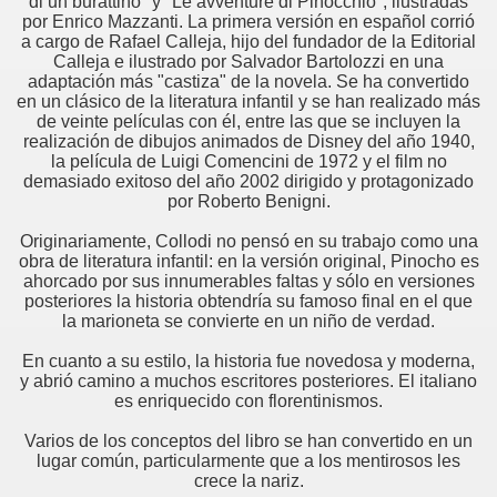
di un burattino" y "Le avventure di Pinocchio", ilustradas
por Enrico Mazzanti. La primera versión en español corrió
a cargo de Rafael Calleja, hijo del fundador de la Editorial
Calleja e ilustrado por Salvador Bartolozzi en una
adaptación más "castiza" de la novela. Se ha convertido
en un clásico de la literatura infantil y se han realizado más
de veinte películas con él, entre las que se incluyen la
realización de dibujos animados de Disney del año 1940,
la película de Luigi Comencini de 1972 y el film no
demasiado exitoso del año 2002 dirigido y protagonizado
por Roberto Benigni.
Originariamente, Collodi no pensó en su trabajo como una
obra de literatura infantil: en la versión original, Pinocho es
ahorcado por sus innumerables faltas y sólo en versiones
posteriores la historia obtendría su famoso final en el que
la marioneta se convierte en un niño de verdad.
En cuanto a su estilo, la historia fue novedosa y moderna,
y abrió camino a muchos escritores posteriores. El italiano
es enriquecido con florentinismos.
Varios de los conceptos del libro se han convertido en un
lugar común, particularmente que a los mentirosos les
crece la nariz.