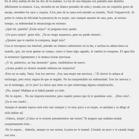
En el reloj acaban de dar las dos de la mañana. La luz de una lámpara con pantalla azul alumbra
débilmente la estancia. Lisa, envuelta en un blanco peinador de seda y tocada con un coquetón gorro de
encaje, entreabre los ojos y suspira. A los pies de la cama está sentado su marido, Visili Stepanovich. Al
pobre le colma de felicidad la presencia de su mujer, casi siempre ausente de casa; pero, al mismo
tiempo, su enfermedad le desasosiega en extremo.
-¿Qué tal, querida? ¿Estás mejor? -le pregunta muy quedo.
-¡Un poco mejor! -gime ella-. ¡Ya no tengo espasmos; pero no puedo dormir!...
-¿Quieres que te cambie la compresa, ángel mío?
Lisa se incorpora con lentitud, pintado un intenso sufrimiento en la faz, e inclina la cabeza hacia su
marido, que, sin tocar apenas su cuerpo, como si fuese algo sagrado, le cambia la compresa. El agua fría
la estremece ligeramente y le arranca risitas nerviosas.
-¿Y tú, pobrecito, no has dormido? -gime, tendiéndose de nuevo.
-¿Acaso podría yo dormir estando enferma mi mujercita?
-Esto no es nada, Vasia. Son los nervios. ¡Soy una mujer tan nerviosa...! El doctor lo achaca al
estómago; pero estoy segura de que se engaña. No ha comprendido mi enfermedad. Son los nervios y
no el estómago, ¡te lo juro! Lo único que temo es que sobrevenga alguna complicación...
-¡No, mujer! Mañana se te habrá pasado ya todo.
-No lo espero... No me importa morirme; pero cuando pienso que tú te quedarías solo... ¡Dios mío!...
¡Ya te veo viudo!...
Aunque el amante esposo está solo casi siempre y ve muy poco a su mujer, se amilana y se aflige al
oírla hablar así.
-¡Vamos, mujer! ¿Cómo se te ocurren pensamientos tan tristes? Te aseguro que mañana estarás
completamente bien...
-No lo espero... Además, aunque yo me muera, la pena no te matará. Llorarás un poco y te casarás luego
con otra...