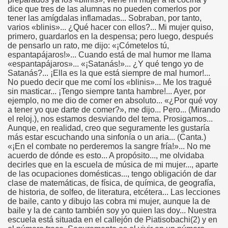
dice que tres de las alumnas no pueden comerlos por
tener las amígdalas inflamadas... Sobraban, por tanto,
varios «blinis»... ¿Qué hacer con ellos?... Mi mujer quiso,
primero, guardarlos en la despensa; pero luego, después
de pensarlo un rato, me dijo: «¡Cómetelos tú,
espantapájaros!»... Cuando está de mal humor me llama
«espantapájaros»... «¡Satanás!»... ¿Y qué tengo yo de
Satanás?... ¡Ella es la que está siempre de mal humor!...
No puedo decir que me comí los «blinis»... Me los tragué
sin masticar... ¡Tengo siempre tanta hambre!... Ayer, por
ejemplo, no me dio de comer en absoluto... «¿Por qué voy
a tener yo que darte de comer?», me dijo... Pero... (Mirando
el reloj.), nos estamos desviando del tema. Prosigamos...
Aunque, en realidad, creo que seguramente les gustaría
más estar escuchando una sinfonía o un aria... (Canta.)
«¡En el combate no perderemos la sangre fría!»... No me
acuerdo de dónde es esto... A propósito..., me olvidaba
decirles que en la escuela de música de mi mujer..., aparte
de las ocupaciones domésticas..., tengo obligación de dar
clase de matemáticas, de física, de química, de geografía,
de historia, de solfeo, de literatura, etcétera... Las lecciones
de baile, canto y dibujo las cobra mi mujer, aunque la de
baile y la de canto también soy yo quien las doy... Nuestra
escuela está situada en el callejón de Piatisobachi(2) y en