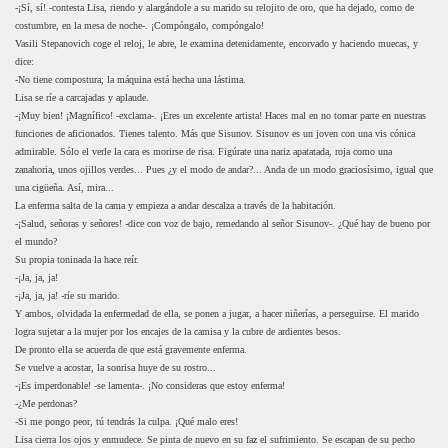
-¡Sí, sí! -contesta Lisa, riendo y alargándole a su marido su relojito de oro, que ha dejado, como de
costumbre, en la mesa de noche-. ¡Compóngalo, compóngalo!
Vasili Stepanovich coge el reloj, le abre, le examina detenidamente, encorvado y haciendo muecas, y
dice:
-No tiene compostura; la máquina está hecha una lástima.
Lisa se ríe a carcajadas y aplaude.
-¡Muy bien! ¡Magnífico! -exclama-. ¡Eres un excelente artista! Haces mal en no tomar parte en nuestras
funciones de aficionados. Tienes talento. Más que Sisunov. Sisunov es un joven con una vis cónica
admirable. Sólo el verle la cara es morirse de risa. Figúrate una nariz apatatada, roja como una
zanahoria, unos ojillos verdes... Pues ¿y el modo de andar?... Anda de un modo graciosísimo, igual que
una cigüeña. Así, mira...
La enferma salta de la cama y empieza a andar descalza a través de la habitación.
-¡Salud, señoras y señores! -dice con voz de bajo, remedando al señor Sisunov-. ¿Qué hay de bueno por
el mundo?
Su propia toninada la hace reír.
-¡Ja, ja, ja!
-¡Ja, ja, ja! -ríe su marido.
Y ambos, olvidada la enfermedad de ella, se ponen a jugar, a hacer niñerías, a perseguirse. El marido
logra sujetar a la mujer por los encajes de la camisa y la cubre de ardientes besos.
De pronto ella se acuerda de que está gravemente enferma.
Se vuelve a acostar, la sonrisa huye de su rostro...
-¡Es imperdonable! -se lamenta-. ¡No consideras que estoy enferma!
-¿Me perdonas?
-Si me pongo peor, tú tendrás la culpa. ¡Qué malo eres!
Lisa cierra los ojos y enmudece. Se pinta de nuevo en su faz el sufrimiento. Se escapan de su pecho