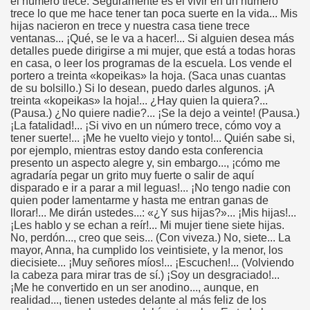
el número trece. Seguramente es el vivir en un número
trece lo que me hace tener tan poca suerte en la vida... Mis
hijas nacieron en trece y nuestra casa tiene trece
ventanas... ¡Qué, se le va a hacer!... Si alguien desea más
detalles puede dirigirse a mi mujer, que está a todas horas
en casa, o leer los programas de la escuela. Los vende el
portero a treinta «kopeikas» la hoja. (Saca unas cuantas
de su bolsillo.) Si lo desean, puedo darles algunos. ¡A
treinta «kopeikas» la hoja!... ¿Hay quien la quiera?...
(Pausa.) ¿No quiere nadie?... ¡Se la dejo a veinte! (Pausa.)
¡La fatalidad!... ¡Si vivo en un número trece, cómo voy a
tener suerte!... ¡Me he vuelto viejo y tonto!... Quién sabe si,
por ejemplo, mientras estoy dando esta conferencia
presento un aspecto alegre y, sin embargo..., ¡cómo me
agradaría pegar un grito muy fuerte o salir de aquí
disparado e ir a parar a mil leguas!... ¡No tengo nadie con
quien poder lamentarme y hasta me entran ganas de
llorar!... Me dirán ustedes...: «¿Y sus hijas?»... ¡Mis hijas!...
¡Les hablo y se echan a reír!... Mi mujer tiene siete hijas.
No, perdón..., creo que seis... (Con viveza.) No, siete... La
mayor, Anna, ha cumplido los veintisiete, y la menor, los
diecisiete... ¡Muy señores míos!... ¡Escuchen!... (Volviendo
la cabeza para mirar tras de sí.) ¡Soy un desgraciado!...
¡Me he convertido en un ser anodino..., aunque, en
realidad..., tienen ustedes delante al más feliz de los