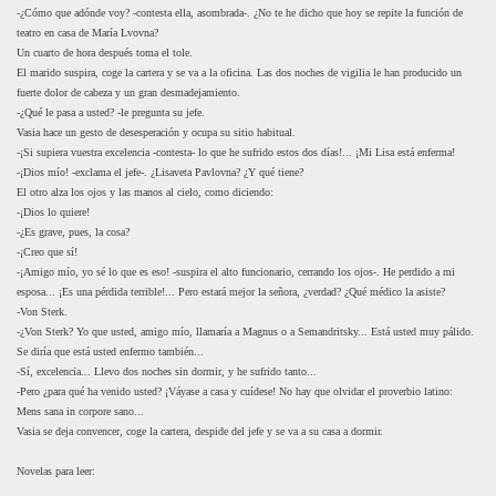
-¿Cómo que adónde voy? -contesta ella, asombrada-. ¿No te he dicho que hoy se repite la función de
teatro en casa de María Lvovna?
Un cuarto de hora después toma el tole.
El marido suspira, coge la cartera y se va a la oficina. Las dos noches de vigilia le han producido un
fuerte dolor de cabeza y un gran desmadejamiento.
-¿Qué le pasa a usted? -le pregunta su jefe.
Vasia hace un gesto de desesperación y ocupa su sitio habitual.
-¡Si supiera vuestra excelencia -contesta- lo que he sufrido estos dos días!... ¡Mi Lisa está enferma!
-¡Dios mío! -exclama el jefe-. ¿Lisaveta Pavlovna? ¿Y qué tiene?
El otro alza los ojos y las manos al cielo, como diciendo:
-¡Dios lo quiere!
-¿Es grave, pues, la cosa?
-¡Creo que sí!
-¡Amigo mío, yo sé lo que es eso! -suspira el alto funcionario, cerrando los ojos-. He perdido a mi
esposa... ¡Es una pérdida terrible!... Pero estará mejor la señora, ¿verdad? ¿Qué médico la asiste?
-Von Sterk.
-¿Von Sterk? Yo que usted, amigo mío, llamaría a Magnus o a Semandritsky... Está usted muy pálido.
Se diría que está usted enfermo también...
-Sí, excelencia... Llevo dos noches sin dormir, y he sufrido tanto...
-Pero ¿para qué ha venido usted? ¡Váyase a casa y cuídese! No hay que olvidar el proverbio latino:
Mens sana in corpore sano...
Vasia se deja convencer, coge la cartera, despide del jefe y se va a su casa a dormir.
Novelas para leer: