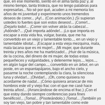
que, en ese momento, siento en el alma tanta paz y, al
mismo tiempo, tanta tristeza, que no tengo palabras para
expresarlas... No sé por qué, acuden a mi memoria los
años de mi juventud y experimento unos tremendos
deseos de correr... ¡Ay!... (Con animación.) ¡Si supieran
ustedes lo fuertes que son estos deseos!... ¡Correr!...
¡Dejarlo todo!... ¡Correr sin volver atrás la cabeza!...
¡Adónde?... ¡Qué importa adónde!... ¡Lo que importa es
escapar a esta vida fea, vulgar, barata, que me ha
convertido en un viejo y lamentable tonto..., en un viejo y
lamentable idiota!... ¡Escapar a esta vieja mezquina, mala,
mala tacana que es mi mujer!... ¡Mi mujer, que durante
treinta y tres años me ha martirizado!... ¡Huir de la música,
de la cocina, del dinero de mi mujer, de todas estas
pequeñeces y vulgaridades, y detenerme lejos..., lejos...,
en algún lugar del campo..., convertido en un árbol, en un
poste, en un espantapájaros, bajo el ancho cielo, y
pasarme la noche contemplando la clara, la silenciosa
luna y olvidar!... ¡Olvidar!... ¡Oh, como quisiera no
acordarme de nada!... ¡Cómo quisiera arrancar de mis
hombros este vil y viejo frac con el que me casé hace
treinta años!... (Arrancándose de encima el frac.) ¡Con el
que estoy dando siempre conferencias para fines
benéficos!... ¡Toma!... (Pisoteándolo.) ¡Toma!... ¡También yo
soy tan viejo, tan pobre y tan lamentable como este