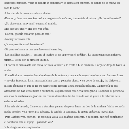
dolorosos gemidos. Vasia se cambia la compresa y se sienta a su cabecera, de donde no se mueve en
toda la noche.
A las diez de la mañana vuelve el doctor.
-Bueno; ¿cómo van esas fuerzas? -le pregunta a la enferma, tomándole el pulso-. ¿Ha dormido usted?
-¡Se siente mal, muy mal! -susurra el marido.
Ella abre los ojos y dice con voz débil:
-Doctor, ¿podría tomar un poco de café?
-No hay inconveniente.
-¿Y me permite usted levantarme?
-Sí; pero sería mejor que guardase usted cama hoy.
-Los malditos nervios... -susurra el marido en un aparte con el médico-. La atormentan pensamientos
tristes... Estoy con el alma en un hilo.
El doctor se sienta ante una mesa, se frota la frente y le receta a Lisa bromuro. Luego se despide hasta la
noche.
Al mediodía se presentan los adoradores de la enferma, con cara de angustia todos ellos. Le traen flores
y novelas francesas. Lisa, interesantísima con su peinador blanco y su gorro de encaje, les dirige una
mirada lánguida en que se lee su escepticismo respecto a una curación próxima. La mayoría de sus
adoradores no han visto nunca a su marido, a quien tratan con cierta indulgencia. Soportan su presencia
armados de cristiana resignación: su común desventura les ha reunido con él junto a la cabecera de la
enferma adorable.
A las seis de la tarde, Lisa torna a dormirse para no despertar hasta las dos de la mañana. Vasia, como la
noche anterior, vela junto a su cabecera, le cambia la compresa, le cuenta anécdotas regocijadas.
-Pero ¿adónde vas, querida? -le pregunta Vasia, a la mañana siguiente, a su mujer, que está poniéndose
el sombrero ante el espejo-. ¿Adónde vas?
Y le dirige miradas suplicantes.