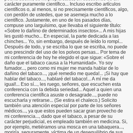
carácter puramente científico... Incluso escribo artículos
científicos o, al menos, si no precisamente científicos, algo,
con perdón de ustedes, que se asemeja mucho a lo
científico. Justamente, en uno de los pasados días,
compuse uno larguísimo, que llevaba el siguiente título:
«Sobre lo dañino de determinados insectos»... A mis hijas
les gustó mucho... En especial, la parte dedicada a las
chinches... Yo, sin embargo, después de leído lo rompí...
Después de todo, y se escriba lo que se escriba, no puede
uno prescindir del uso de los polvos persas... Por tema de
mi conferencia de hoy he elegido el que sigue: «Sobre el
daño que el tabaco causa a la Humanidad». Yo soy
fumador..., pero como mi mujer me manda hablar de lo
dañino del tabaco..., ¡qué remedio me queda!... ¡Si hay que
hablar del tabaco..., hablaré del tabaco!... A mí me da
igual!... Eso sí..., les ruego, señores, que escuchen esta
conferencia con la debida seriedad... Aquel a quien una
conferencia científica asuste o desagrade..., puede no
escucharla y retirarse... (Se estira el chaleco.) Solicito
también una atención especial por parte de los señores
médicos..., ya que estos pueden sacar gran provecho de
mi conferencia..., dado que el tabaco, a pesar de su
carácter perjudicial, es empleado también en medicina. Si,
por ejemplo, metiéramos una mosca en una tabaquera...,
moriría, seguramente, víctima de un desequilibrio de sus