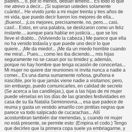
padres..., o, por lo menos, debían tenerlo... Es todo lo que
me atrevo a decir... ¡Si supieran ustedes solamente
cuánto!... He vivido junto a mi mujer treinta y tres años de
mi vida, que puedo decir fueron los mejores de ella...
¡Bueno!... ¡Los mejores, precisamente, no, pero..., casi,
casi!... Estos, en una palabra, se deslizaron como un feliz
instante..., aunque para hablar en justicia..., que se los
lleve el diablo... (Volviendo la cabeza.) Me parece que ella
no ha venido todavía y que puede uno decir lo que
quiere... ¡Me da miedo!... ¡Me da un miedo horrible cuando
me mira!... Pues..., como les iba diciendo..., mis hijas
seguramente no se casan por su timidez y, además,
porque no hay hombre que tenga ocasión de conocerlas...
Mi mujer no quiere dar reuniones ni invita nunca a nadie a
comer... Es una dama sumamente roñosa, gruñona e
irascible, por lo que jamás viene nadie a visitarnos; pero,
sin embargo, puedo comunicarles, en calidad de secreto
(Se acerca a las candilejas.), que a las hijas de mi mujer
puede vérselas en los días de las grandes festividades en
casa de su tía Natalia Semionovna..., esa que padece de
reuma y gasta un vestido amarillo con pintitas negras que
parece va todo salpicado de cucarachas... Allí
acostumbran también dar meriendas, y, cuando mi mujer
no está presente, se permite esto: (Empina el codo.) Tengo
que decirles que la primera copa suele ya embriagarme, y