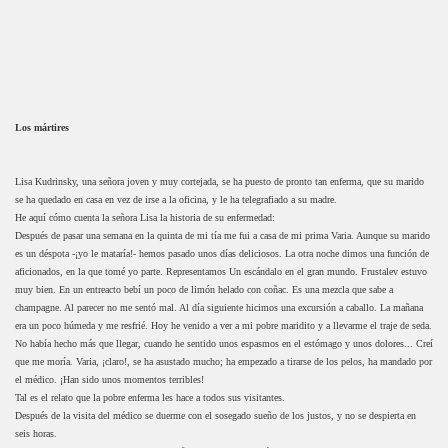
Los mártires
Lisa Kudrinsky, una señora joven y muy cortejada, se ha puesto de pronto tan enferma, que su marido
se ha quedado en casa en vez de irse a la oficina, y le ha telegrafiado a su madre.
He aquí cómo cuenta la señora Lisa la historia de su enfermedad:
Después de pasar una semana en la quinta de mi tía me fui a casa de mi prima Varia. Aunque su marido
es un déspota -¡yo le mataría!- hemos pasado unos días deliciosos. La otra noche dimos una función de
aficionados, en la que tomé yo parte. Representamos Un escándalo en el gran mundo. Frustalev estuvo
muy bien. En un entreacto bebí un poco de limón helado con coñac. Es una mezcla que sabe a
champagne. Al parecer no me sentó mal. Al día siguiente hicimos una excursión a caballo. La mañana
era un poco húmeda y me resfrié. Hoy he venido a ver a mi pobre maridito y a llevarme el traje de seda.
No había hecho más que llegar, cuando he sentido unos espasmos en el estómago y unos dolores... Creí
que me moría. Varia, ¡claro!, se ha asustado mucho; ha empezado a tirarse de los pelos, ha mandado por
el médico. ¡Han sido unos momentos terribles!
Tal es el relato que la pobre enferma les hace a todos sus visitantes.
Después de la visita del médico se duerme con el sosegado sueño de los justos, y no se despierta en
seis horas.