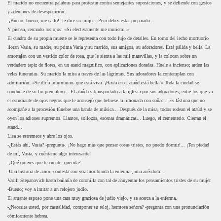
El marido no encuentra palabras para protestar contra semejantes suposiciones, y se defiende con gestos
y ademanes de desesperación.
-¡Bueno, bueno, me callo! -le dice su mujer-. Pero debes estar preparado...
Y piensa, cerrando los ojos: «Si efectivamente me muriera...»
El cuadro de su propia muerte se le representa con todo lujo de detalles. En torno del lecho mortuorio
lloran Vasia, su madre, su prima Varia y su marido, sus amigos, su adoradores. Está pálida y bella. La
amortajan con un vestido color de rosa, que le sienta a las mil maravillas, y la colocan sobre un
verdadero tapiz de flores, en un ataúd magnífico, con aplicaciones doradas. Huele a incienso; arden las
velas funerarias. Su marido la mira a través de las lágrimas. Sus adoradores la contemplan con
admiración. «Se diría -murmuran- que está viva. ¡Hasta en el ataúd está bella!» Toda la ciudad se
conduele de su fin prematuro... El ataúd es transportado a la iglesia por sus adoradores, entre los que va
el estudiante de ojos negros que le aconsejó que bebiese la limonada con coñac... Es lástima que no
acompañe a la procesión fúnebre una banda de música... Después de la misa, todos rodean el ataúd y se
oyen los adioses supremos. Llantos, sollozos, escenas dramáticas... Luego, el cementerio. Cierran el
ataúd...
Lisa se estremece y abre los ojos.
-¿Estás ahí, Vasia? -pregunta-. ¡No hago más que pensar cosas tristes, no puedo dormir!... ¡Ten piedad
de mí, Vasia, y cuéntame algo interesante!
-¿Qué quieres que te cuente, querida?
-Una historia de amor -contesta con voz moribunda la enferma-, una anécdota....
Vasili Stepanovich hasta bailaría de coronilla con tal de ahuyentar los pensamientos tristes de su mujer.
-Bueno; voy a imitar a un relojero judío.
El amante esposo pone una cara muy graciosa de judío viejo, y se acerca a la enferma.
-¿Necesita usted, por casualidad, componer su reloj, hermosa señora? -pregunta con una pronunciación
cómicamente hebrea.