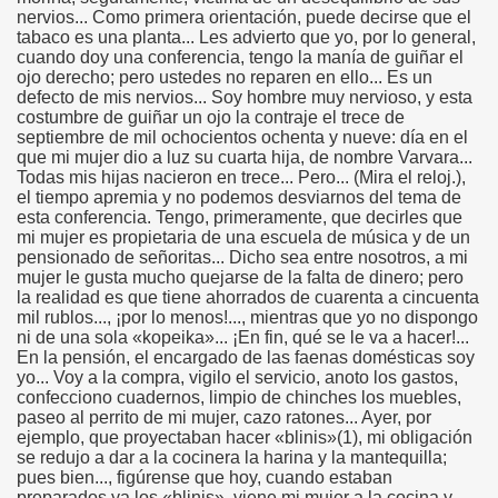
nervios... Como primera orientación, puede decirse que el
tabaco es una planta... Les advierto que yo, por lo general,
cuando doy una conferencia, tengo la manía de guiñar el
ojo derecho; pero ustedes no reparen en ello... Es un
defecto de mis nervios... Soy hombre muy nervioso, y esta
costumbre de guiñar un ojo la contraje el trece de
septiembre de mil ochocientos ochenta y nueve: día en el
que mi mujer dio a luz su cuarta hija, de nombre Varvara...
Todas mis hijas nacieron en trece... Pero... (Mira el reloj.),
el tiempo apremia y no podemos desviarnos del tema de
esta conferencia. Tengo, primeramente, que decirles que
mi mujer es propietaria de una escuela de música y de un
pensionado de señoritas... Dicho sea entre nosotros, a mi
mujer le gusta mucho quejarse de la falta de dinero; pero
la realidad es que tiene ahorrados de cuarenta a cincuenta
mil rublos..., ¡por lo menos!..., mientras que yo no dispongo
ni de una sola «kopeika»... ¡En fin, qué se le va a hacer!...
En la pensión, el encargado de las faenas domésticas soy
yo... Voy a la compra, vigilo el servicio, anoto los gastos,
confecciono cuadernos, limpio de chinches los muebles,
paseo al perrito de mi mujer, cazo ratones... Ayer, por
ejemplo, que proyectaban hacer «blinis»(1), mi obligación
se redujo a dar a la cocinera la harina y la mantequilla;
pues bien..., figúrense que hoy, cuando estaban
preparados ya los «blinis», viene mi mujer a la cocina y