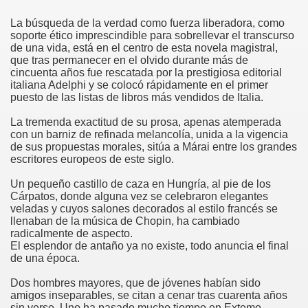
La búsqueda de la verdad como fuerza liberadora, como
soporte ético imprescindible para sobrellevar el transcurso
de una vida, está en el centro de esta novela magistral,
que tras permanecer en el olvido durante más de
cincuenta años fue rescatada por la prestigiosa editorial
italiana Adelphi y se colocó rápidamente en el primer
puesto de las listas de libros más vendidos de Italia.
La tremenda exactitud de su prosa, apenas atemperada
con un barniz de refinada melancolía, unida a la vigencia
de sus propuestas morales, sitúa a Márai entre los grandes
escritores europeos de este siglo.
Un pequeño castillo de caza en Hungría, al pie de los
Cárpatos, donde alguna vez se celebraron elegantes
veladas y cuyos salones decorados al estilo francés se
llenaban de la música de Chopin, ha cambiado
radicalmente de aspecto.
El esplendor de antaño ya no existe, todo anuncia el final
de una época.
Dos hombres mayores, que de jóvenes habían sido
amigos inseparables, se citan a cenar tras cuarenta años
sin verse. Uno ha pasado mucho tiempo en Extemo