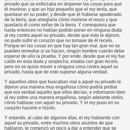
privado que se esforzaba en disponer las cosas para que
él muriese; y que un hijo pequeño que el rey tenía, que
quedase en su poder; y desde que él hubiese apoderado
de la tierra, que arreglaría cómo muriese el mozo y que
quedaría él como señor de la tierra. Y comoquiera que
hasta entonces no habían podido poner en ninguna duda
al rey contra aquel su privado, desde que esto le dijeron,
no pudo sufrir el corazón que no tomase de él recelo.
Porque en las cosas en que hay tan gran mal, que no se
pueden remediar si se hacen, ningún hombre cuerdo debe
esperar de ello la prueba. Y por ende, desde que el rey fue
caído en esta duda y sospecha, estaba con gran recelo,
pero no se quiso mover a ninguna cosa contra aquel su
privado, hasta que de esto supiese alguna verdad.
Y aquellos otros que buscaban mal a aquel su privado le
dijeron una manera muy engañosa cómo podría probar
que era verdad aquello que ellos decían, e informaron bien
al rey sobre una manera engañosa, según adelante oiréis,
cómo hablase con aquel su privado. Y el rey puso en su
corazón hacerlo e hízolo.
Y estando, al cabo de algunos días, el rey hablando con
aquel su privado, entre muchos otros asuntos de que
hablaron, le comenzó un poco a dar a entender que se