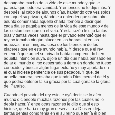
despagaba mucho de la vida de este mundo y que le
parecía que todo era vanidad. Y entonces no le dijo más. Y
después, al cabo de algunos días, hablando otra vez solos
con aquel su privado, dándole a entender que sobre otro
asunto comenzaba aquella charla, tornóle a decir que
cada día se pagaba menos de la vida de este mundo y de
las costumbres que en él veía. Y esta razón le dijo tantos
días y tantas veces hasta que el privado entendió que el
rey no tomaba ningún placer en las honras, ni en las
riquezas, ni en ninguna cosa de los bienes ni de los
placeres que en este mundo había. Y desde que el rey
entendió que aquel su privado había comprendido bien
aquella intención suya, díjole un día que había pensado en
dejar el mundo e irse desterrado a tierra en donde no fuese
conocido, y buscar algún lugar extraño y muy apartado en
el cual hiciese penitencia de sus pecados. Y que, de
aquella manera, pensaba que tendría Dios merced de él y
que podría obtener la su gracia por la cual ganase la gloria
del Paraíso.
Cuando el privado del rey esto le oyó decir, se lo afeó
mucho diciéndole muchas razones por las cuales no lo
debía hacer. Y entre otras razones le dijo que si esto
hiciese, que haría muy gran deservicio a Dios en dejar
tantas gentes como tenía en el su reino que tenía él bien