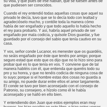
su vida, y que pues de irse habían, que se fuesen antes de
que pudiesen ser conocidos.
Cuando el rey entendió todas aquellas cosas que aquel su
privado le decía, tuvo que se lo decía todo con lealtad y
agradecióselo mucho, y contóle toda la manera cómo
había de ser engañado y que todo aquello lo había hecho
el rey para probarlo. Y así, habría aquel privado de ser
engañado por mala codicia, y quísole Dios guardar, y fue
guardado por el consejo del sabio que tenía cautivo en su
casa.
Y vos, señor conde Lucanor, es menester que os guardéis,
no seáis engañado por éste que tenéis por amigo; porque
seguro estad que esto que os dijo que no lo hizo sino para
probar qué es lo que tenía en vos. Y conviene que de tal
manera habléis con él, que entienda que queréis todo su
pro y su honra, y que no tenéis codicia de ninguna cosa de
lo suyo; porque si el hombre estas dos cosas no guarda a
su amigo, no puede durar entre ellos el amor largamente.
El conde se tuvo por bien aconsejado con el consejo de
Patronio, su consejero, e hízolo como él le había
aconsejado y se halló en ello bien.
Y entendiendo don Juan que estos ejemplos eran muy
buenos, los hizo escribir en este libro, e hizo estos versos