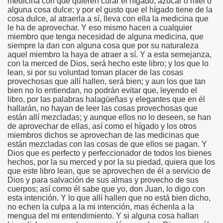
medicina con que quieren curar el hígado, azúcar o miel o
alguna cosa dulce; y por el gusto que el hígado tiene de la
cosa dulce, al atraerla a sí, lleva con ella la medicina que
le ha de aprovechar. Y eso mismo hacen a cualquier
miembro que tenga necesidad de alguna medicina, que
siempre la dan con alguna cosa que por su naturaleza
aquel miembro la haya de atraer a sí. Y a esta semejanza,
con la merced de Dios, será hecho este libro; y los que lo
lean, si por su voluntad toman placer de las cosas
provechosas que allí hallen, será bien; y aun los que tan
bien no lo entiendan, no podrán evitar que, leyendo el
libro, por las palabras halagüeñas y elegantes que en él
hallarán, no hayan de leer las cosas provechosas que
están allí mezcladas; y aunque ellos no lo deseen, se han
de aprovechar de ellas, así como el hígado y los otros
miembros dichos se aprovechan de las medicinas que
están mezcladas con las cosas de que ellos se pagan. Y
Dios que es perfecto y perfeccionador de todos los bienes
hechos, por la su merced y por la su piedad, quiera que los
que este libro lean, que se aprovechen de él a servicio de
Dios y para salvación de sus almas y provecho de sus
cuerpos; así como él sabe que yo, don Juan, lo digo con
esta intención. Y lo que allí hallen que no está bien dicho,
no echen la culpa a la mi intención, mas échenla a la
mengua del mi entendimiento. Y si alguna cosa hallan