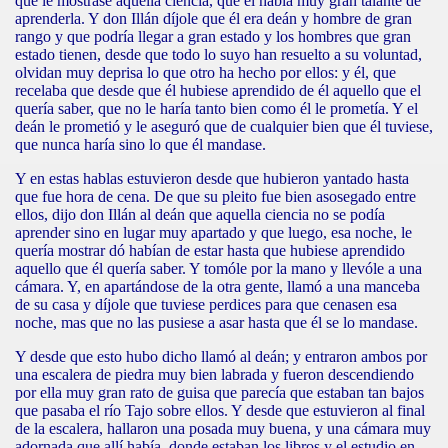
que le mostrase aquella ciencia, que él había muy gran talante de
aprenderla. Y don Illán díjole que él era deán y hombre de gran
rango y que podría llegar a gran estado y los hombres que gran
estado tienen, desde que todo lo suyo han resuelto a su voluntad,
olvidan muy deprisa lo que otro ha hecho por ellos: y él, que
recelaba que desde que él hubiese aprendido de él aquello que el
quería saber, que no le haría tanto bien como él le prometía. Y el
deán le prometió y le aseguró que de cualquier bien que él tuviese,
que nunca haría sino lo que él mandase.
Y en estas hablas estuvieron desde que hubieron yantado hasta
que fue hora de cena. De que su pleito fue bien asosegado entre
ellos, dijo don Illán al deán que aquella ciencia no se podía
aprender sino en lugar muy apartado y que luego, esa noche, le
quería mostrar dó habían de estar hasta que hubiese aprendido
aquello que él quería saber. Y tomóle por la mano y llevóle a una
cámara. Y, en apartándose de la otra gente, llamó a una manceba
de su casa y díjole que tuviese perdices para que cenasen esa
noche, mas que no las pusiese a asar hasta que él se lo mandase.
Y desde que esto hubo dicho llamó al deán; y entraron ambos por
una escalera de piedra muy bien labrada y fueron descendiendo
por ella muy gran rato de guisa que parecía que estaban tan bajos
que pasaba el río Tajo sobre ellos. Y desde que estuvieron al final
de la escalera, hallaron una posada muy buena, y una cámara muy
adornada que allí había, donde estaban los libros y el estudio en