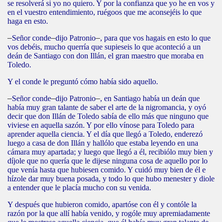
se resolverá si yo no quiero. Y por la confianza que yo he en vos y
en el vuestro entendimiento, ruégoos que me aconsejéis lo que
haga en esto.
–
Señor conde
–
dijo Patronio
–
, para que vos hagais en esto lo que
vos debéis, mucho querría que supieseis lo que aconteció a un
deán de Santiago con don Illán, el gran maestro que moraba en
Toledo.
Y el conde le preguntó cómo había sido aquello.
–
Señor conde
–
dijo Patronio
–
, en Santiago había un deán que
había muy gran talante de saber el arte de la nigromancia, y oyó
decir que don Illán de Toledo sabía de ello más que ninguno que
viviese en aquella sazón. Y por ello vínose para Toledo para
aprender aquella ciencia. Y el día que llegó a Toledo, enderezó
luego a casa de don Illán y hallólo que estaba leyendo en una
cámara muy apartada; y luego que llegó a él, recibiólo muy bien y
díjole que no quería que le dijese ninguna cosa de aquello por lo
que venía hasta que hubiesen comido. Y cuidó muy bien de él e
hízole dar muy buena posada, y todo lo que hubo menester y diole
a entender que le placía mucho con su venida.
Y después que hubieron comido, apartóse con él y contóle la
razón por la que allí había venido, y rogóle muy apremiadamente