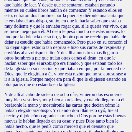
que había de leer. Y desde que se sentaron, estaban parando
mientes en cuáles libros habían de comenzar. Y estando ellos en
esto, entraron dos hombres por la puerta y diéronle una carta que
le enviaba el arzobispo, su tío, en que le hacía saber que estaba
muy doliente y que le enviaba rogar que, si le quería ver vivo, que
se fuese luego para él. Al deán le pesó mucho de estas nuevas; lo
uno por la dolencia de su tío, y lo otro porque receló que había de
dejar su estudio que había comenzado. Pero puso en su corazón el
no dejar aquel estudio tan deprisa e hizo sus cartas de respuesta y
enviólas al arzobispo su tío. Y de allí a unos tres días llegaron
otros hombres a pie que traían otras cartas al deán, en que le
hacían saber que el arzobispo era finado, y que estaban todo los
de la iglesia en su elección y que fiaban en que, por la merced de
Dios, que le elegirían a él, y por esta razón que no se apresurase a
ir a la iglesia. Porque mejor era para él que le eligiesen estando en
otra parte, que no estando en la Iglesia.
Y de allí al cabo de siete o de ocho días, vinieron dos escuderos
muy bien vestidos y muy bien aparejados, y cuando llegaron a él
besáronle la mano y mostráronle las cartas que decían cómo le
habían elegido arzobispo. Y cuando don Illán esto oyó, fue al
electo y díjole cómo agradecía mucho a Dios porque estas buenas
nuevas le habían llegado en su casa; y pues Dios tanto bien le
había hecho, que le pedía como merced que el deanato que
quedaba vacante que lo diese a un hijo suyo. El electo díjole que