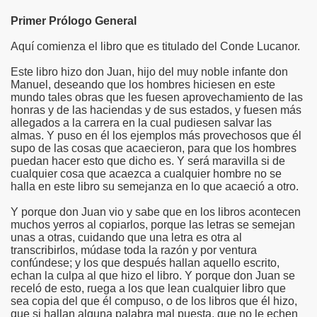
Primer Prólogo General
Aquí comienza el libro que es titulado del Conde Lucanor.
Este libro hizo don Juan, hijo del muy noble infante don
Manuel, deseando que los hombres hiciesen en este
mundo tales obras que les fuesen aprovechamiento de las
honras y de las haciendas y de sus estados, y fuesen más
allegados a la carrera en la cual pudiesen salvar las
almas. Y puso en él los ejemplos más provechosos que él
supo de las cosas que acaecieron, para que los hombres
puedan hacer esto que dicho es. Y será maravilla si de
cualquier cosa que acaezca a cualquier hombre no se
halla en este libro su semejanza en lo que acaeció a otro.
Y porque don Juan vio y sabe que en los libros acontecen
muchos yerros al copiarlos, porque las letras se semejan
unas a otras, cuidando que una letra es otra al
transcribirlos, múdase toda la razón y por ventura
confúndese; y los que después hallan aquello escrito,
echan la culpa al que hizo el libro. Y porque don Juan se
receló de esto, ruega a los que lean cualquier libro que
sea copia del que él compuso, o de los libros que él hizo,
que si hallan alguna palabra mal puesta, que no le echen