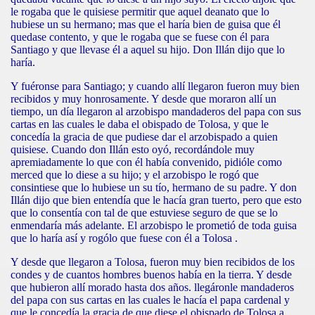
le rogaba que le quisiese permitir que aquel deanato que lo
hubiese un su hermano; mas que el haría bien de guisa que él
quedase contento, y que le rogaba que se fuese con él para
Santiago y que llevase él a aquel su hijo. Don Illán dijo que lo
haría.
Y fuéronse para Santiago; y cuando allí llegaron fueron muy bien
recibidos y muy honrosamente. Y desde que moraron allí un
tiempo, un día llegaron al arzobispo mandaderos del papa con sus
cartas en las cuales le daba el obispado de Tolosa, y que le
concedía la gracia de que pudiese dar el arzobispado a quien
quisiese. Cuando don Illán esto oyó, recordándole muy
apremiadamente lo que con él había convenido, pidióle como
merced que lo diese a su hijo; y el arzobispo le rogó que
consintiese que lo hubiese un su tío, hermano de su padre. Y don
Illán dijo que bien entendía que le hacía gran tuerto, pero que esto
que lo consentía con tal de que estuviese seguro de que se lo
enmendaría más adelante. El arzobispo le prometió de toda guisa
que lo haría así y rogólo que fuese con él a Tolosa .
Y desde que llegaron a Tolosa, fueron muy bien recibidos de los
condes y de cuantos hombres buenos había en la tierra. Y desde
que hubieron allí morado hasta dos años. llegáronle mandaderos
del papa con sus cartas en las cuales le hacía el papa cardenal y
que le concedía la gracia de que diese el obispado de Tolosa a