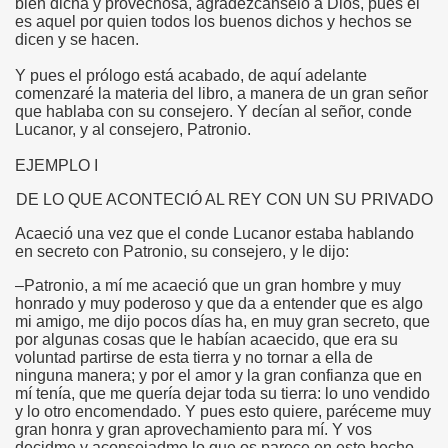
bien dicha y provechosa, agradézcanselo a Dios, pues él
es aquel por quien todos los buenos dichos y hechos se
dicen y se hacen.
Y pues el prólogo está acabado, de aquí adelante
comenzaré la materia del libro, a manera de un gran señor
que hablaba con su consejero. Y decían al señor, conde
Lucanor, y al consejero, Patronio.
EJEMPLO I
DE LO QUE ACONTECIÓ AL REY CON UN SU PRIVADO
Acaeció una vez que el conde Lucanor estaba hablando
en secreto con Patronio, su consejero, y le dijo:
–Patronio, a mí me acaeció que un gran hombre y muy
honrado y muy poderoso y que da a entender que es algo
mi amigo, me dijo pocos días ha, en muy gran secreto, que
por algunas cosas que le habían acaecido, que era su
voluntad partirse de esta tierra y no tornar a ella de
ninguna manera; y por el amor y la gran confianza que en
mí tenía, que me quería dejar toda su tierra: lo uno vendido
y lo otro encomendado. Y pues esto quiere, paréceme muy
gran honra y gran aprovechamiento para mí. Y vos
decidme y aconsejadme lo que os parece en este hecho.