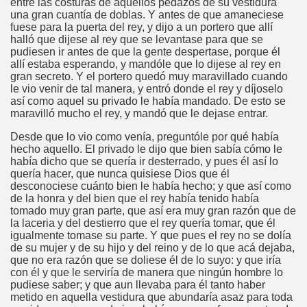
entre las costuras de aquellos pedazos de su vestidura
una gran cuantía de doblas. Y antes de que amaneciese
fuese para la puerta del rey, y dijo a un portero que allí
halló que dijese al rey que se levantase para que se
pudiesen ir antes de que la gente despertase, porque él
allí estaba esperando, y mandóle que lo dijese al rey en
gran secreto. Y el portero quedó muy maravillado cuando
le vio venir de tal manera, y entró donde el rey y díjoselo
así como aquel su privado le había mandado. De esto se
maravilló mucho el rey, y mandó que le dejase entrar.
Desde que lo vio como venía, preguntóle por qué había
hecho aquello. El privado le dijo que bien sabía cómo le
había dicho que se quería ir desterrado, y pues él así lo
quería hacer, que nunca quisiese Dios que él
desconociese cuánto bien le había hecho; y que así como
de la honra y del bien que el rey había tenido había
tomado muy gran parte, que así era muy gran razón que de
la laceria y del destierro que el rey quería tomar, que él
igualmente tomase su parte. Y que pues el rey no se dolía
de su mujer y de su hijo y del reino y de lo que acá dejaba,
que no era razón que se doliese él de lo suyo: y que iría
con él y que le serviría de manera que ningún hombre lo
pudiese saber; y que aun llevaba para él tanto haber
metido en aquella vestidura que abundaría asaz para toda