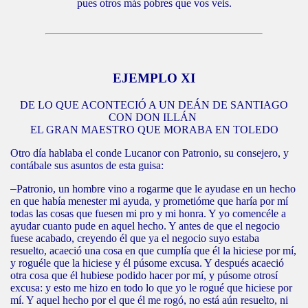
pues otros más pobres que vos veis.
EJEMPLO XI
DE LO QUE ACONTECIÓ A UN DEÁN DE SANTIAGO
CON DON ILLÁN
EL GRAN MAESTRO QUE MORABA EN TOLEDO
Otro día hablaba el conde Lucanor con Patronio, su consejero, y
contábale sus asuntos de esta guisa:
–
Patronio, un hombre vino a rogarme que le ayudase en un hecho
en que había menester mi ayuda, y prometióme que haría por mí
todas las cosas que fuesen mi pro y mi honra. Y yo comencéle a
ayudar cuanto pude en aquel hecho. Y antes de que el negocio
fuese acabado, creyendo él que ya el negocio suyo estaba
resuelto, acaeció una cosa en que cumplía que él la hiciese por mí,
y roguéle que la hiciese y él púsome excusa. Y después acaeció
otra cosa que él hubiese podido hacer por mí, y púsome otrosí
excusa: y esto me hizo en todo lo que yo le rogué que hiciese por
mí. Y aquel hecho por el que él me rogó, no está aún resuelto, ni