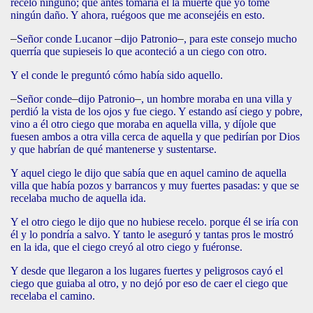
recelo ninguno; que antes tomaría él la muerte que yo tome
ningún daño. Y ahora, ruégoos que me aconsejéis en esto.
–
Señor conde Lucanor
–
dijo Patronio
–
, para este consejo mucho
querría que supieseis lo que aconteció a un ciego con otro.
Y el conde le preguntó cómo había sido aquello.
–
Señor conde
–
dijo Patronio
–
, un hombre moraba en una villa y
perdió la vista de los ojos y fue ciego. Y estando así ciego y pobre,
vino a él otro ciego que moraba en aquella villa, y díjole que
fuesen ambos a otra villa cerca de aquella y que pedirían por Dios
y que habrían de qué mantenerse y sustentarse.
Y aquel ciego le dijo que sabía que en aquel camino de aquella
villa que había pozos y barrancos y muy fuertes pasadas: y que se
recelaba mucho de aquella ida.
Y el otro ciego le dijo que no hubiese recelo. porque él se iría con
él y lo pondría a salvo. Y tanto le aseguró y tantas pros le mostró
en la ida, que el ciego creyó al otro ciego y fuéronse.
Y desde que llegaron a los lugares fuertes y peligrosos cayó el
ciego que guiaba al otro, y no dejó por eso de caer el ciego que
recelaba el camino.