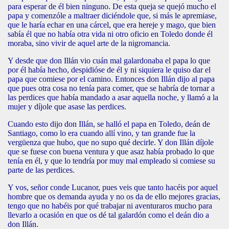
para esperar de él bien ninguno. De esta queja se quejó mucho el
papa y comenzóle a maltraer diciéndole que, si más le apremiase,
que le haría echar en una cárcel, que era hereje y mago, que bien
sabía él que no había otra vida ni otro oficio en Toledo donde él
moraba, sino vivir de aquel arte de la nigromancia.
Y desde que don Illán vio cuán mal galardonaba el papa lo que
por él había hecho, despidióse de él y ni siquiera le quiso dar el
papa que comiese por el camino. Entonces don Illán dijo al papa
que pues otra cosa no tenía para comer, que se habría de tornar a
las perdices que había mandado a asar aquella noche, y llamó a la
mujer y díjole que asase las perdices.
Cuando esto dijo don Illán, se halló el papa en Toledo, deán de
Santiago, como lo era cuando allí vino, y tan grande fue la
vergüenza que hubo, que no supo qué decirle. Y don Illán díjole
que se fuese con buena ventura y que asaz había probado lo que
tenía en él, y que lo tendría por muy mal empleado si comiese su
parte de las perdices.
Y vos, señor conde Lucanor, pues veis que tanto hacéis por aquel
hombre que os demanda ayuda y no os da de ello mejores gracias,
tengo que no habéis por qué trabajar ni aventuraros mucho para
llevarlo a ocasión en que os dé tal galardón como el deán dio a
don Illán.