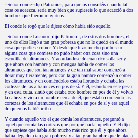
–
Señor conde
–
dijo Patronio
–
, para que os consoléis cuando tal
cosa os acaezca, sería muy bien que supieseis lo que acaeció a dos
hombres que fueron muy ricos.
El conde le rogó que le dijese cómo había sido aquello.
–
Señor conde Lucanor
–
dijo Patronio
–
, de estos dos hombres, el
uno de ellos llegó a tan gran pobreza que no le quedó en el mundo
cosa que pudiese comer. Y desde que hizo mucho por buscar
alguna cosa que comiese no pudo haber otra cosa sino una
escudilla de altramuces. Y acordándose de cuán rico solía ser y
que ahora con hambre y con mengua había de comer los
altramuces que son tan amargos y de tan mal sabor comenzó a
llorar muy fieramente; pero con la gran hambre comenzó a comer
los altramuces, y en comiéndolos estaba llorando y echaba las
cortezas de los altramuces en pos de sí. Y él, estando en este pesar
y en esta cuita, sintió que estaba otro hombre en pos de él y volvió
la cabeza y vio a un hombre cerca de él, que estaba comiendo las
cortezas de los altramuces que él echaba en pos de sí y era aquél
de quien os hablé arriba.
Y cuando aquello vio el que comía los altramuces, preguntó a
aquel que comía las cortezas que por qué hacía aquello. Y él dijo
que supiese que había sido mucho más rico que él, y que ahora
había llegado a tan gran pobreza y a tan gran hambre que le placía