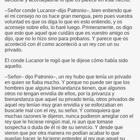
–Señor conde Lucanor–dijo Patronio–, bien entiendo que
el mi consejo no os hace gran mengua, pero pues vuestra
voluntad es que os diga lo que en esto entiendo, y os
aconseje sobre ello, lo haré luego. Primeramente, os digo
que esto que aquel que cuidáis que es vuestro amigo os
dijo, que no lo hizo sino para probaros. Y parece que os
aconteció con él como aconteció a un rey con un su
privado.
El conde Lucanor le rogó que le dijese cómo había sido
aquello.
–Señor– dijo Patronio–, un rey hubo que tenía un privado
en quien se fiaba mucho. Y porque no puede ser que los
hombres que alguna bienandanza tienen, que algunos
otros no tengan envidia de ellos, por la privanza y
bienandanza que aquel su privado tenía, otros privados de
aquel rey tenían muy gran envidia y se esforzaban en
buscarle mal con el rey, su señor. Y comoquiera que
muchas razones le dijeron, nunca pudieron arreglar con el
rey que le hiciese ningún mal, ni aun que tomase
sospecha o duda de él ni de su servicio. Y desde que
vieron que por otra manera no podían acabar lo que
querían hacer, le hicieron entender al rey que aquel su