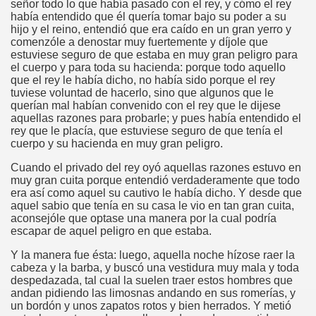
señor todo lo que había pasado con el rey, y cómo el rey
había entendido que él quería tomar bajo su poder a su
hijo y el reino, entendió que era caído en un gran yerro y
comenzóle a denostar muy fuertemente y díjole que
estuviese seguro de que estaba en muy gran peligro para
el cuerpo y para toda su hacienda: porque todo aquello
que el rey le había dicho, no había sido porque el rey
tuviese voluntad de hacerlo, sino que algunos que le
querían mal habían convenido con el rey que le dijese
aquellas razones para probarle; y pues había entendido el
rey que le placía, que estuviese seguro de que tenía el
cuerpo y su hacienda en muy gran peligro.
Cuando el privado del rey oyó aquellas razones estuvo en
muy gran cuita porque entendió verdaderamente que todo
era así como aquel su cautivo le había dicho. Y desde que
aquel sabio que tenía en su casa le vio en tan gran cuita,
aconsejóle que optase una manera por la cual podría
escapar de aquel peligro en que estaba.
Y la manera fue ésta: luego, aquella noche hízose raer la
cabeza y la barba, y buscó una vestidura muy mala y toda
despedazada, tal cual la suelen traer estos hombres que
andan pidiendo las limosnas andando en sus romerías, y
un bordón y unos zapatos rotos y bien herrados. Y metió