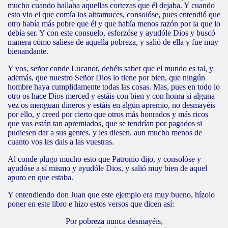
mucho cuando hallaba aquellas cortezas que él dejaba. Y cuando
esto vio el que comía los altramuces, consolóse, pues entendió que
otro había más pobre que él y que había menos razón por la que lo
debía ser. Y con este consuelo, esforzóse y ayudóle Dios y buscó
manera cómo saliese de aquella pobreza, y salió de ella y fue muy
bienandante.
Y vos, señor conde Lucanor, debéis saber que el mundo es tal, y
además, que nuestro Señor Dios lo tiene por bien, que ningún
hombre haya cumplidamente todas las cosas. Mas, pues en todo lo
otro os hace Dios merced y estáis con bien y con honra si alguna
vez os menguan dineros y estáis en algún apremio, no desmayéis
por ello, y creed por cierto que otros más honrados y más ricos
que vos están tan apremiados, que se tendrían por pagados si
pudiesen dar a sus gentes. y les diesen, aun mucho menos de
cuanto vos les dais a las vuestras.
Al conde plugo mucho esto que Patronio dijo, y consolóse y
ayudóse a sí mismo y ayudóle Dios, y salió muy bien de aquel
apuro en que estaba.
Y entendiendo don Juan que este ejemplo era muy bueno, hízolo
poner en este libro e hizo estos versos que dicen así:
Por pobreza nunca desmayéis,