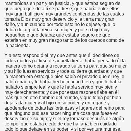
mantenidas en paz y en justicia, y que estaba seguro de
que luego que de allí se partiese, que habría entre ellos
muy gran bullicio y muy grandes contiendas de las cuales
tomaría Dios muy gran deservicio y la tierra muy gran
daño, y aun cuando por todo esto no lo dejase, que lo
debía dejar por la reina, su mujer, y por su hijo muy
pequeñuelo que dejaba: que estaba seguro de que
estarían en muy gran riesgo tanto de los cuerpos como de
la hacienda.
Y a esto respondió el rey que antes que él decidiese de
todos modos partirse de aquella tierra, había pensado él la
manera cómo dejaría a recaudo su tierra para que su mujer
y su hijo fuesen servidos y toda su tierra guardada; y que
la manera era ésta: que bien sabía el privado que el rey le
había criado y le había hecho mucho bien y que le había
hallado siempre leal y que le había servido muy bien y
muy derechamente; y que por estas razones fiaba en él
más que en otro hombre del mundo, y que tenía por bien
dejar a la mujer y al hijo en su poder, y entregarle y
apoderarle de todas las fortalezas y lugares del reino para
que ninguno pudiese hacer ninguna cosa que fuese en
deservicio de su hijo; y si el rey tornase después de algún
tiempo, que estaba cierto de que hallaría bien cuidado
todo lo que dejase en su poder; y si por ventura muriese,