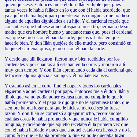
quien quisiese. Entonces fue a él don Illán y díjole que, pues
tantas veces le había fallado en lo que con él había acordado, que
ya aquí no había lugar para ponerle excusa ninguna, que no diese
alguna de aquellas dignidades a su hijo. Y el cardenal rogóle que
consintiese que hubiese aquel obispado un su tío, hermano de su
madre que era hombre bueno y anciano; mas que, pues él cardenal
era, que se fuese con él para la corte, que asaz había en que
hacerle bien. Y don Illán quejóse de ello mucho, pero consintió en
lo que el cardenal quiso, y fuese con él para la corte.
Y desde que allí llegaron, fueron muy bien recibidos por los
cardenales y por cuantos allí estaban en la corte, y moraron allí
muy gran tiempo. Y don Illán apremiando cada día al cardenal que
le hiciese alguna gracia a su hijo, y él poníale excusas.
Y estando así en la corte, finó el papa; y todos los cardenales
eligieron a aquel cardenal por papa. Entonces fue a él don Illán y
díjole que ya no podía poner excusa para no cumplir lo que le
había prometido. Y el papa le dijo que no le apremiase tanto, que
siempre habría lugar para que le hiciese merced según fuese
razón. Y don Illán se comenzó a quejar mucho, recordándole
cuántas cosas le había prometido y que nunca le había cumplido
ninguna, y diciéndole que aquello recelaba él la primera vez que
con él había hablado y pues que a aquel estado era llegado y no le
cumplía lo que le había prometido, que ya no le quedaba lugar