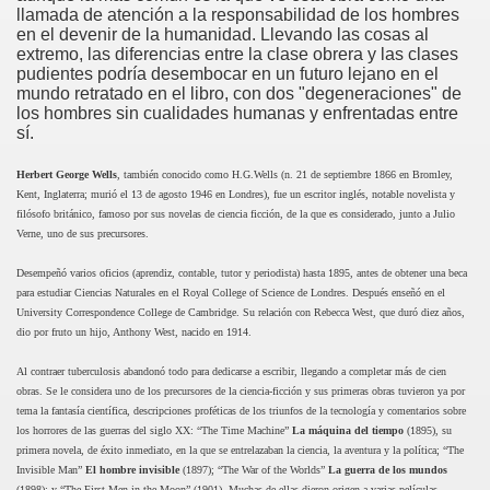
llamada de atención a la responsabilidad de los hombres
en el devenir de la humanidad. Llevando las cosas al
extremo, las diferencias entre la clase obrera y las clases
pudientes podría desembocar en un futuro lejano en el
mundo retratado en el libro, con dos "degeneraciones" de
los hombres sin cualidades humanas y enfrentadas entre
sí.
Herbert George Wells
, también conocido como H.G.Wells (n. 21 de septiembre 1866 en Bromley,
Kent, Inglaterra; murió el 13 de agosto 1946 en Londres), fue un escritor inglés, notable novelista y
filósofo británico, famoso por sus novelas de ciencia ficción, de la que es considerado, junto a Julio
Verne, uno de sus precursores.
Desempeñó varios oficios (aprendiz, contable, tutor y periodista) hasta 1895, antes de obtener una beca
para estudiar Ciencias Naturales en el Royal College of Science de Londres. Después enseñó en el
University Correspondence College de Cambridge. Su relación con Rebecca West, que duró diez años,
dio por fruto un hijo, Anthony West, nacido en 1914.
Al contraer tuberculosis abandonó todo para dedicarse a escribir, llegando a completar más de cien
obras. Se le considera uno de los precursores de la ciencia-ficción y sus primeras obras tuvieron ya por
tema la fantasía científica, descripciones proféticas de los triunfos de la tecnología y comentarios sobre
los horrores de las guerras del siglo XX: “The Time Machine”
La máquina del tiempo
(1895), su
primera novela, de éxito inmediato, en la que se entrelazaban la ciencia, la aventura y la política; “The
Invisible Man”
El hombre invisible
(1897); “The War of the Worlds”
La guerra de los mundos
(1898); y “The First Men in the Moon” (1901). Muchas de ellas dieron origen a varias películas.