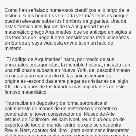
Como han señalado numerosos científicos a lo largo de la
historia, si los hombres ven cada vez más lejos es porque
pueden elevarse sobre los hombros de gigantes. Una de
estas formidables figuras de la Antigüedad fue el
matemático griego Arquímedes, que se anticipó en siglos a
las teorías que luego fueron consideradas revolucionarias
en Europa y cuya vida está envuelta en un halo de
misterio.
"El código de Arquímedes" narra, por medio de sus
principales protagonistas, la increíble historia, iniciada con
una millonaria subasta en Nueva York, del descubrimiento
en un antiguo manuscrito de las únicas versiones
originales -escondidas entre plegarias cristianas del siglo
XIII- de algunos de los tratados más importantes de este
famoso matemático.
Tras recibir en depósito y de forma sorpresiva el
palimpsesto de manos de un misterioso y excéntrico
comprador, el joven conservador del Museo de Arte
Walters de Baltimore, William Noel, reunió un equipo de
expertos de todo el mundo -entre los que se encuentra
Reviel Netz, coautor del libro-, para examinar e interpretar
el deteriorado manuscrito en un complejo proceso que ha