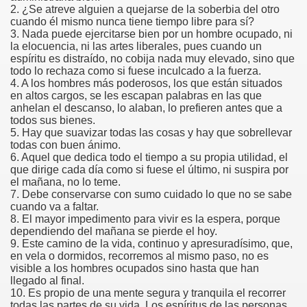
2. ¿Se atreve alguien a quejarse de la soberbia del otro
cuando él mismo nunca tiene tiempo libre para sí?
3. Nada puede ejercitarse bien por un hombre ocupado, ni
la elocuencia, ni las artes liberales, pues cuando un
espíritu es distraído, no cobija nada muy elevado, sino que
todo lo rechaza como si fuese inculcado a la fuerza.
4. A los hombres más poderosos, los que están situados
en altos cargos, se les escapan palabras en las que
anhelan el descanso, lo alaban, lo prefieren antes que a
todos sus bienes.
5. Hay que suavizar todas las cosas y hay que sobrellevar
todas con buen ánimo.
6. Aquel que dedica todo el tiempo a su propia utilidad, el
que dirige cada día como si fuese el último, ni suspira por
el mañana, no lo teme.
7. Debe conservarse con sumo cuidado lo que no se sabe
cuando va a faltar.
8. El mayor impedimento para vivir es la espera, porque
dependiendo del mañana se pierde el hoy.
9. Este camino de la vida, continuo y apresuradísimo, que,
en vela o dormidos, recorremos al mismo paso, no es
visible a los hombres ocupados sino hasta que han
llegado al final.
10. Es propio de una mente segura y tranquila el recorrer
todas las partes de su vida. Los espíritus de las personas