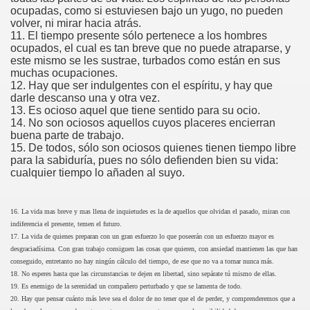
ocupadas, como si estuviesen bajo un yugo, no pueden
volver, ni mirar hacia atrás.
11. El tiempo presente sólo pertenece a los hombres
ocupados, el cual es tan breve que no puede atraparse, y
este mismo se les sustrae, turbados como están en sus
muchas ocupaciones.
12. Hay que ser indulgentes con el espíritu, y hay que
darle descanso una y otra vez.
13. Es ocioso aquel que tiene sentido para su ocio.
14. No son ociosos aquellos cuyos placeres encierran
buena parte de trabajo.
15. De todos, sólo son ociosos quienes tienen tiempo libre
para la sabiduría, pues no sólo defienden bien su vida:
cualquier tiempo lo añaden al suyo.
16. La vida mas breve y mas llena de inquietudes es la de aquellos que olvidan el pasado, miran con
indiferencia el presente, temen el futuro.
17. La vida de quienes preparan con un gran esfuerzo lo que poseerán con un esfuerzo mayor es
desgraciadísima. Con gran trabajo consiguen las cosas que quieren, con ansiedad mantienen las que han
conseguido, entretanto no hay ningún cálculo del tiempo, de ese que no va a tornar nunca más.
18. No esperes hasta que las circunstancias te dejen en libertad, sino sepárate tú mismo de ellas.
19. Es enemigo de la serenidad un compañero perturbado y que se lamenta de todo.
20. Hay que pensar cuánto más leve sea el dolor de no tener que el de perder, y comprenderemos que a