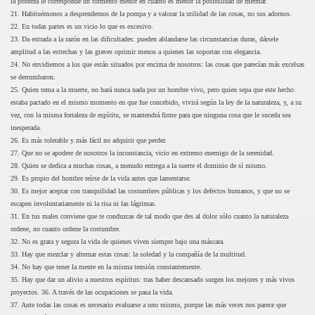
la pobreza le corresponde un tormento menor en cuanto es menor la posibilidad de mermar.
21. Habituémonos a desprendernos de la pompa y a valorar la utilidad de las cosas, no sus adornos.
22. En todas partes es un vicio lo que es excesivo.
23. Da entrada a la razón en las dificultades: pueden ablandarse las circunstancias duras, dársele
amplitud a las estrechas y las graves oprimir menos a quienes las soportan con elegancia.
24. No envidiemos a los que están situados por encima de nosotros: las cosas que parecían más excelsas
se derrumbaron.
25. Quien tema a la muerte, no hará nunca nada por un hombre vivo, pero quien sepa que este hecho
estaba pactado en el mismo momento en que fue concebido, vivirá según la ley de la naturaleza, y, a su
vez, con la misma fortaleza de espíritu, se mantendrá firme para que ninguna cosa que le suceda sea
inesperada.
26. Es más tolerable y más fácil no adquirir que perder.
27. Que no se apodere de nosotros la inconstancia, vicio en extremo enemigo de la serenidad.
28. Quien se dedica a muchas cosas, a menudo entrega a la suerte el dominio de sí mismo.
29. Es propio del hombre reírse de la vida antes que lamentarse.
30. Es mejor aceptar con tranquilidad las costumbres públicas y los defectos humanos, y que no se
escapen involuntariamente ni la risa ni las lágrimas.
31. En tus males conviene que te conduzcas de tal modo que des al dolor sólo cuanto la naturaleza
ordene, no cuanto ordene la costumbre.
32. No es grata y segura la vida de quienes viven siempre bajo una máscara.
33. Hay que mezclar y alternar estas cosas: la soledad y la compañía de la multitud.
34. No hay que tener la mente en la misma tensión constantemente.
35. Hay que dar un alivio a nuestros espíritus: tras haber descansado surgen los mejores y más vivos
proyectos. 36. A través de las ocupaciones se pasa la vida.
37. Ante todas las cosas es necesario evaluarse a uno mismo, porque las más veces nos parece que