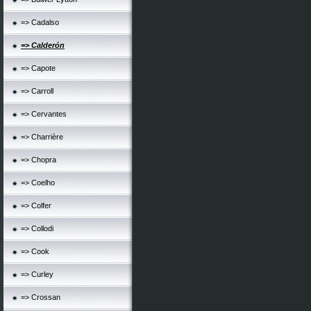
=> Cadalso
=> Calderón
=> Capote
=> Carroll
=> Cervantes
=> Charrière
=> Chopra
=> Coelho
=> Colfer
=> Collodi
=> Cook
=> Curley
=> Crossan