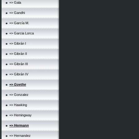
=> Gala
=> Gandhi
=> García M.
=> Garcia Lorca
=> Gibrán I
=> Gibrán II
=> Gibrán III
=> Gibrán IV
=> Goethe
=> Gonzalez
=> Hawking
=> Hemingway
=> Hermann
=> Hernandez