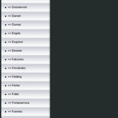
=> Dostoievski
=> Darwin
=> Dumas
=> Engels
=> Esquivel
=> Einstein
=> Falcones
=> Fernández
=> Fielding
=> Fisher
=> Follet
=> Fontanarrosa
=> Fuentes