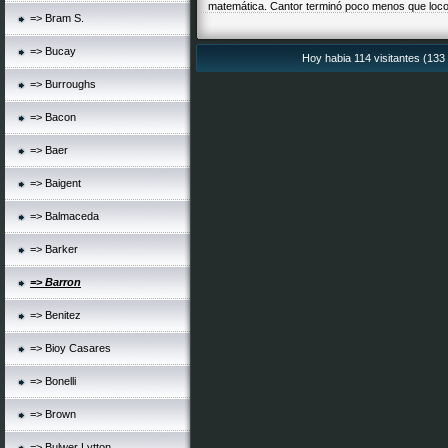
matemática. Cantor terminó poco menos que loco 
=> Bram S.
=> Bucay
Hoy habia 114 visitantes (133 
=> Burroughs
=> Bacon
=> Baer
=> Baigent
=> Balmaceda
=> Barker
=> Barron
=> Benitez
=> Bioy Casares
=> Bonelli
=> Brown
=> Bulwer Lytton