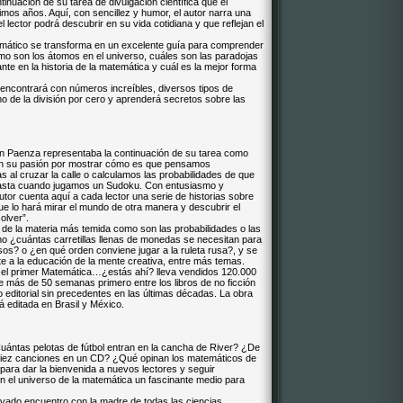
tinuación de su tarea de divulgación científica que el
timos años. Aquí, con sencillez y humor, el autor narra una
l lector podrá descubrir en su vida cotidiana y que reflejan el
temático se transforma en un excelente guía para comprender
mo son los átomos en el universo, cuáles son las paradojas
nte en la historia de la matemática y cuál es la mejor forma
 encontrará con números increíbles, diversos tipos de
mo de la división por cero y aprenderá secretos sobre las
rián Paenza representaba la continuación de su tarea como
a en su pasión por mostrar cómo es que pensamos
al cruzar la calle o calculamos las probabilidades de que
hasta cuando jugamos un Sudoku. Con entusiasmo y
 autor cuenta aquí a cada lector una serie de historias sobre
e lo hará mirar el mundo de otra manera y descubrir el
olver”.
de la materia más temida como son las probabilidades o las
o ¿cuántas carretillas llenas de monedas se necesitan para
isos? o ¿en qué orden conviene jugar a la ruleta rusa?, y se
te a la educación de la mente creativa, entre más temas.
, el primer Matemática…¿estás ahí? lleva vendidos 120.000
 más de 50 semanas primero entre los libros de no ficción
editorial sin precedentes en las últimas décadas. La obra
 editada en Brasil y México.
ántas pelotas de fútbol entran en la cancha de River? ¿De
diez canciones en un CD? ¿Qué opinan los matemáticos de
ara dar la bienvenida a nuevos lectores y seguir
n el universo de la matemática un fascinante medio para
ovado encuentro con la madre de todas las ciencias