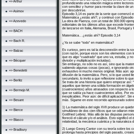
=> Arthur
profundizando una relación mágica entre lectores 
con sencillez y humor para revelar la clave de un
por descubrirse.
=> Asimov
Episodio 3,14 es parte de la serie que comenzó e
Matemática ¿estás ahí?, y continuó con Episodio
=> Azevedo
La obra de Paenza, con un total de 300.000 ejem
editoriales de los últimos años que excede fronte
de lanzarse en Italia, Alemania, Brasil, Portugal 
=> BACH
Matemática... ¿estás ahí? Episodio 3,14
=> Bach R.
¿Ya se sabe “todo” en matemática?
Es curioso, pero es tal la desconexión entre la s
=> Balzac
(con razón, porque esos son los elementos con l
que es algo “cuadrado” que uno va, estudia, y no
=> Bécquer
división y multiplicación incluidas).
Sin embargo, no sólo no es así, sino que la matem
sabiendo algunas cosas (pocas), e ignorando otra
=> Benedetti
exhaustivo ni mucho menos original. Más aún: apa
difusión de la matemática. Pero, si lo que usted l
secundario, lo invito a que reflexione sobre lo que
=> Berlitz
Se trata de una historia que quiero empezar así:
aquellos que tienen una sólida formación en álgeb
(cuatrocientos) años atrasados con respecto a lo
=> Bermejo M.
que se sabía ya hace cuatrocientos años. Por eso
inexplicables. Peor aún: de difícil aplicación”. 
=> Besant
más. Sígame en este recorrido apresurado sobre l
1) La matemática del siglo XVII produce un quiebre
=> Bierce
simultáneo de dos cien tíficos que se odiaron mie
Gottfried Leibniz. Más allá de las disputas person
floreció el cálculo y/o el análisis. Esto significó el
=> Blasco
relatividad, la mecánica cuántica y la naturaleza d
2) Luego Georg Cantor con su teoría sobre los conj
=> Bradbury
prolonga hasta principios del siglo pasado, crean