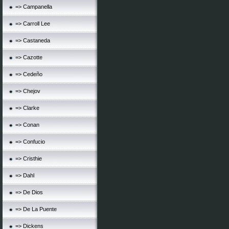
=> Campanella
=> Carroll Lee
=> Castaneda
=> Cazotte
=> Cedeño
=> Chejov
=> Clarke
=> Conan
=> Confucio
=> Cristhie
=> Dahl
=> De Dios
=> De La Puente
=> Dickens