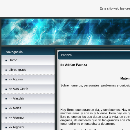
Este sitio web fue c
Navegación
Paenza
Home
de Adrían
Paenza
Libros gratis
Matem
=> Aguinis
Sobre numeros, personajes, problemas y curiosi
=> Alas Clarín
=> Alasdair
=> Aldiss
Hay libros que duran un dia, y son buenos. Hay 
muchos años, y son muy buenos. Pero hay los que
libro es uno de los que duran toda la vida: un cof
=> Algernon
enigmas, de numeros que de tan grandes son infini
tener enfrente en una charla de amigos.
=> Alighieri I