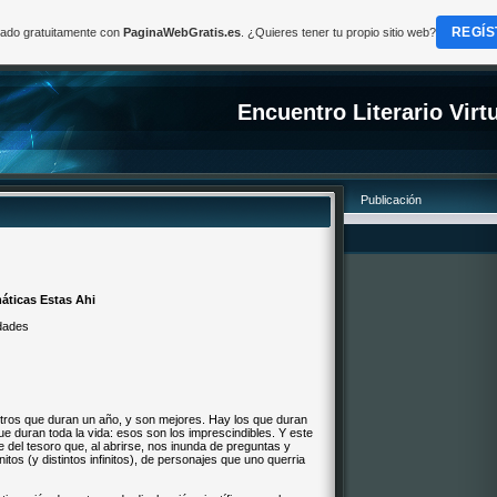
REGÍS
reado gratuitamente con
PaginaWebGratis.es
. ¿Quieres tener tu propio sitio web?
Encuentro Literario Virt
Publicación
áticas Estas Ahi
dades
otros que duran un año, y son mejores. Hay los que duran
 duran toda la vida: esos son los imprescindibles. Y este
re del tesoro que, al abrirse, nos inunda de preguntas y
tos (y distintos infinitos), de personajes que uno querria