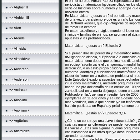
El primer libro de Adrián Paenza representa la con
periodista y matemático ha desarrollado en los úl
=> Alighieri II
serie de historias sobre números y acertijos que e
universo entero.
En Matemática... ¿estas ahí? el periodista y ma
=> Alighieri III
de una vez y para siempre qué es un año luz, có
de Bertrand Russell, qué dijo Pitágoras de importa
de tomar un examen.
=> Allen
En este maravilloso y mágico mundo, el lector se
infinitos y familias de primos; se asomará al abis
=> Allende
apuestas y las probabilidades.
Matemática... ¿estás ahí? Episodio 2
=> Almeida
Si el primer libro del periodista y matemático Ad
divulgador de ciencia, el Episodio 2 lo consolid
=> Almodóvar
matemáticamente desde que estimamos distancias 
un equipo favorito gane el campeonato mundial 
dedicación, y un estilo propio cálido y directo, el
=> Andersen
números, acertijos y curiosidades matemáticas qu
placer de “tener en la cabeza un problema sin res
=> Anderson
Este Episodio 2 explora aspectos insospechados 
intuiciones matemáticas, mediante preguntas com
hacer una pila del tamaño de un edificio de 100 p
=> Andreae
zambulle así en la teoría de juegos como un apor
Publicado en la Argentina en septiembre de 2005
ejemplares en 11 ediciones y se ubica desde hace
=> Anónimo
más vendidos, con lo que constituye un fenómeno 
ha sido publicada en España y próximamente será
=> Anónimo º
Matemática... ¿estás ahí? Episodio 3,14
=> Argüelles
¿Cómo se construye una clave indescifrable? ¿Cu
cuántas maneras diferentes se pueden ordenar 
las vacas? Estas son algunas nuevas preguntas p
=> Aristoteles
entusiasmando a los miles que ya descubrieron e
aprender a pensar.
Este nuevo libro de Adrián Paenza ofrece un ren