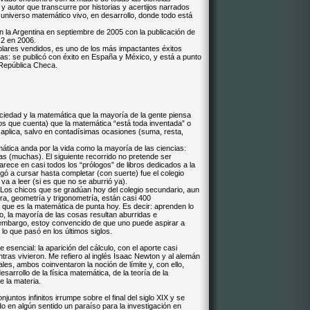
y autor que transcurre por historias y acertijos narrados
 universo matemático vivo, en desarrollo, donde todo está
n la Argentina en septiembre de 2005 con la publicación de
 2 en 2006.
plares vendidos, es uno de los más impactantes éxitos
ras: se publicó con éxito en España y México, y está a punto
y República Checa.
ociedad y la matemática que la mayoría de la gente piensa
os que cuenta) que la matemática “está toda inventada” o
 aplica, salvo en contadísimas ocasiones (suma, resta,
ática anda por la vida como la mayoría de las ciencias:
s (muchas). El siguiente recorrido no pretende ser
rece en casi todos los “prólogos” de libros dedicados a la
legó a cursar hasta completar (con suerte) fue el colegio
 va a leer (si es que no se aburrió ya).
 “Los chicos que se gradúan hoy del colegio secundario, aun
ra, geometría y trigonometría, están casi 400
 que es la matemática de punta hoy. Es decir: aprenden lo
, la mayoría de las cosas resultan aburridas e
Sin embargo, estoy convencido de que uno puede aspirar a
o que pasó en los últimos siglos.
 esencial: la aparición del cálculo, con el aporte casi
ntras vivieron. Me refiero al inglés Isaac Newton y al alemán
ales, ambos coinventaron la noción de límite y, con ello,
 desarrollo de la física matemática, de la teoría de la
e la materia.
untos infinitos irrumpe sobre el final del siglo XIX y se
do en algún sentido un paraíso para la investigación en