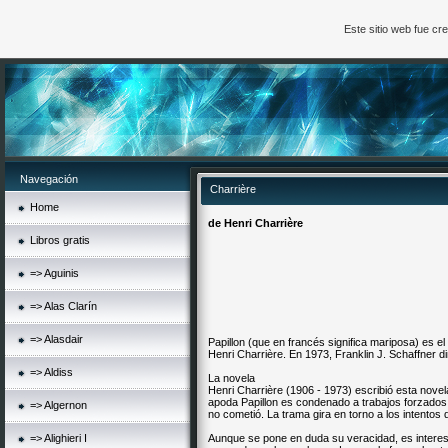
Este sitio web fue c
Navegación
Charrière
Home
de Henri
Charrière
Libros gratis
=> Aguinis
=> Alas Clarín
=> Alasdair
Papillon (que en francés significa mariposa) es el
Henri Charrière. En 1973, Franklin J. Schaffner d
=> Aldiss
La novela
Henri Charrière (1906 - 1973) escribió esta novela
apoda Papillon es condenado a trabajos forzado
=> Algernon
no cometió. La trama gira en torno a los intentos d
=> Alighieri I
Aunque se pone en duda su veracidad, es interes