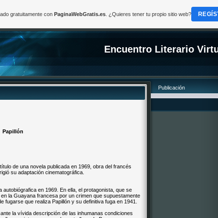
REGÍS
reado gratuitamente con
PaginaWebGratis.es
. ¿Quieres tener tu propio sitio web?
Encuentro Literario Virt
Publicación
Papillón
 título de una novela publicada en 1969, obra del francés
irigió su adaptación cinematográfica.
 autobiógrafica en 1969. En ella, el protagonista, que se
s en la Guayana francesa por un crimen que supuestamente
e fugarse que realiza Papillón y su definitiva fuga en 1941.
ante la vívida descripción de las inhumanas condiciones