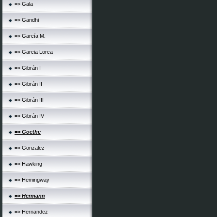
=> Gala
=> Gandhi
=> García M.
=> Garcia Lorca
=> Gibrán I
=> Gibrán II
=> Gibrán III
=> Gibrán IV
=> Goethe
=> Gonzalez
=> Hawking
=> Hemingway
=> Hermann
=> Hernandez