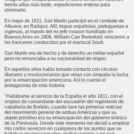
treinta años más tarde, expediciones enteras para
eliminarlo.
En mayo de 1811, San Martín participó en el combate de
Albuera, en Badajoz. Allí, tropas españolas, portuguesas e
inglesas, al mando del ex jefe invasor humillado en
Buenos Aires en 1806, William Carr Beresford, vencieron a
los franceses conducidos por el mariscal Soult.
San Martín era de hecho y de derecho un militar español
pero no renunciaba a su nacionalidad de origen.
En aquellos años había tomado contacto con círculos
liberales y revolucionarios que veían con simpatía la lucha
por la emancipación americana. Así lo cuenta el
protagonista de esta historia:
"Hallábame al servicio de la España el año 1811, con el
empleo de comandante del escuadrón del regimiento de
caballería de Borbón, cuando tuve las primeras noticias
del movimiento general de ambas Américas y que su
objeto primitivo era su emancipación del gobierno tiránico
de la Península. Desde este momento me decidí a emplear
mis cortos servicios en cualquiera de los puntos que se
hallaban insurreccionados; preferí venirme a mi país