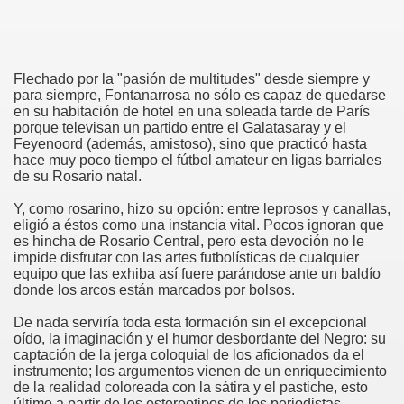
Flechado por la "pasión de multitudes" desde siempre y
para siempre, Fontanarrosa no sólo es capaz de quedarse
en su habitación de hotel en una soleada tarde de París
porque televisan un partido entre el Galatasaray y el
Feyenoord (además, amistoso), sino que practicó hasta
hace muy poco tiempo el fútbol amateur en ligas barriales
de su Rosario natal.
Y, como rosarino, hizo su opción: entre leprosos y canallas,
eligió a éstos como una instancia vital. Pocos ignoran que
es hincha de Rosario Central, pero esta devoción no le
impide disfrutar con las artes futbolísticas de cualquier
equipo que las exhiba así fuere parándose ante un baldío
donde los arcos están marcados por bolsos.
De nada serviría toda esta formación sin el excepcional
oído, la imaginación y el humor desbordante del Negro: su
captación de la jerga coloquial de los aficionados da el
instrumento; los argumentos vienen de un enriquecimiento
de la realidad coloreada con la sátira y el pastiche, esto
último a partir de los estereotipos de los periodistas