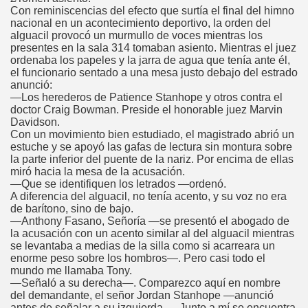
Con reminiscencias del efecto que surtía el final del himno
nacional en un acontecimiento deportivo, la orden del
alguacil provocó un murmullo de voces mientras los
presentes en la sala 314 tomaban asiento. Mientras el juez
ordenaba los papeles y la jarra de agua que tenía ante él,
el funcionario sentado a una mesa justo debajo del estrado
anunció:
—Los herederos de Patience Stanhope y otros contra el
doctor Craig Bowman. Preside el honorable juez Marvin
Davidson.
Con un movimiento bien estudiado, el magistrado abrió un
estuche y se apoyó las gafas de lectura sin montura sobre
la parte inferior del puente de la nariz. Por encima de ellas
miró hacia la mesa de la acusación.
—Que se identifiquen los letrados —ordenó.
A diferencia del alguacil, no tenía acento, y su voz no era
de barítono, sino de bajo.
—Anthony Fasano, Señoría —se presentó el abogado de
la acusación con un acento similar al del alguacil mientras
se levantaba a medias de la silla como si acarreara un
enorme peso sobre los hombros—. Pero casi todo el
mundo me llamaba Tony.
—Señaló a su derecha—. Comparezco aquí en nombre
del demandante, el señor Jordan Stanhope —anunció
antes de señalar a su izquierda—. Junto a mí se encuentra