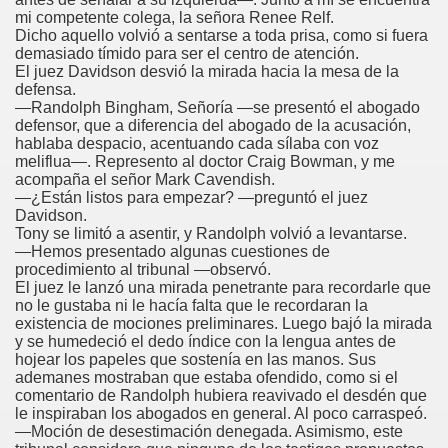
mi competente colega, la señora Renee Relf.
Dicho aquello volvió a sentarse a toda prisa, como si fuera
demasiado tímido para ser el centro de atención.
El juez Davidson desvió la mirada hacia la mesa de la
defensa.
—Randolph Bingham, Señoría —se presentó el abogado
defensor, que a diferencia del abogado de la acusación,
hablaba despacio, acentuando cada sílaba con voz
meliflua—. Represento al doctor Craig Bowman, y me
acompaña el señor Mark Cavendish.
—¿Están listos para empezar? —preguntó el juez
Davidson.
Tony se limitó a asentir, y Randolph volvió a levantarse.
—Hemos presentado algunas cuestiones de
procedimiento al tribunal —observó.
El juez le lanzó una mirada penetrante para recordarle que
no le gustaba ni le hacía falta que le recordaran la
existencia de mociones preliminares. Luego bajó la mirada
y se humedeció el dedo índice con la lengua antes de
hojear los papeles que sostenía en las manos. Sus
ademanes mostraban que estaba ofendido, como si el
comentario de Randolph hubiera reavivado el desdén que
le inspiraban los abogados en general. Al poco carraspeó.
—Moción de desestimación denegada. Asimismo, este