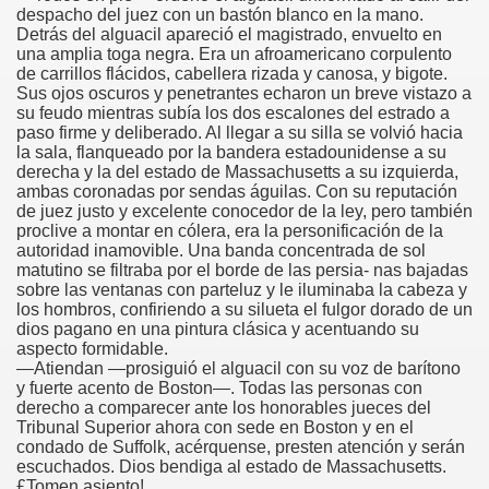
despacho del juez con un bastón blanco en la mano.
Detrás del alguacil apareció el magistrado, envuelto en
una amplia toga negra. Era un afroamericano corpulento
de carrillos flácidos, cabellera rizada y canosa, y bigote.
Sus ojos oscuros y penetrantes echaron un breve vistazo a
su feudo mientras subía los dos escalones del estrado a
paso firme y deliberado. Al llegar a su silla se volvió hacia
la sala, flanqueado por la bandera estadounidense a su
derecha y la del estado de Massachusetts a su izquierda,
ambas coronadas por sendas águilas. Con su reputación
de juez justo y excelente conocedor de la ley, pero también
proclive a montar en cólera, era la personificación de la
autoridad inamovible. Una banda concentrada de sol
matutino se filtraba por el borde de las persia- nas bajadas
sobre las ventanas con parteluz y le iluminaba la cabeza y
los hombros, confiriendo a su silueta el fulgor dorado de un
dios pagano en una pintura clásica y acentuando su
aspecto formidable.
—Atiendan —prosiguió el alguacil con su voz de barítono
y fuerte acento de Boston—. Todas las personas con
derecho a comparecer ante los honorables jueces del
Tribunal Superior ahora con sede en Boston y en el
condado de Suffolk, acérquense, presten atención y serán
escuchados. Dios bendiga al estado de Massachusetts.
£Tomen asiento!