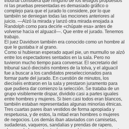
tribunal considera que ninguno de los testigos propuestos
ni las pruebas presentadas es demasiado gráfico o
complejo para que el jurado lo considere, por lo que
también se deniegan todas las mociones anteriores al
juicio. —Alzó la mirada y lanzó otra mirada enojada a
Randolph como para decirle «chúpate esa» antes de
volverse hacia el alguacil—. Que entre el jurado. Tenemos
trabajo.
El juez Davidson también era conocido como un hombre al
que le gustaba ir al grano.
Como si hubieran esperado aquel pie, un murmullo se alzó
entre los espectadores sentados en la sala. Pero no
tuvieron mucho tiempo para conversar. El secretario del
tribunal sacó dieciséis nombres de la tolva, y el alguacil
fue a buscar a los candidatos preseleccionados para
formar parte del jurado. En cuestión de minutos, los
dieciséis entraron en la sala y prestaron juramento para
que pudiera dar comienzo la selección. Se trataba de un
grupo visiblemente dispar, dividido casi a partes iguales
entre hombres y mujeres. Si bien casi todos eran blancos,
también estaban representadas algunas minorías étnicas.
Tres cuartas pares iban vestidos de forma apropiada y
respetuosa, y de estos, la mitad eran hombres o mujeres
de negocios. Los demás iban ataviados con camisetas,
sudaderas, vaqueros, sandalias y prendas de rapero,