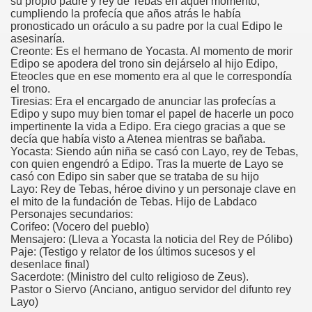
su propio padre y rey de Tebas en aquel momento,
cumpliendo la profecía que años atrás le había
pronosticado un oráculo a su padre por la cual Edipo le
asesinaría.
Creonte: Es el hermano de Yocasta. Al momento de morir
Edipo se apodera del trono sin dejárselo al hijo Edipo,
Eteocles que en ese momento era al que le correspondía
el trono.
Tiresias: Era el encargado de anunciar las profecías a
Edipo y supo muy bien tomar el papel de hacerle un poco
impertinente la vida a Edipo. Era ciego gracias a que se
decía que había visto a Atenea mientras se bañaba.
Yocasta: Siendo aún niña se casó con Layo, rey de Tebas,
con quien engendró a Edipo. Tras la muerte de Layo se
casó con Edipo sin saber que se trataba de su hijo
Layo: Rey de Tebas, héroe divino y un personaje clave en
el mito de la fundación de Tebas. Hijo de Labdaco
Personajes secundarios:
Corifeo: (Vocero del pueblo)
Mensajero: (Lleva a Yocasta la noticia del Rey de Pólibo)
Paje: (Testigo y relator de los últimos sucesos y el
desenlace final)
Sacerdote: (Ministro del culto religioso de Zeus).
Pastor o Siervo (Anciano, antiguo servidor del difunto rey
Layo)