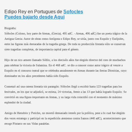
Edipo Rey en Portugues de
Sofocles
Puedes bajarlo desde Aqui
Biografia:
Sófocles (Colono, hoy parte de Atenas, (Grecia), 495 adC. - Atenas, 406 adC) fue un poeta trágico de la
Antigua Grecia. Autor de obras como Antígona o Edipo Rey, se sitúa, junto con Esquilo y Eurípides,
entre las figuras más destacadas de la tragedia griega. De toda su producción literaria sólo se conservan
siete tragedias completas, de importancia capital para el género.
Hijo de un rico armero llamado Sófilo, a los dieciséis años fue elegido director del coro de muchachos
para celebrar la victoria de Salamina. En el 468 adC. se dio a conocer como autor trágico al vencer a
Esquilo en el concurso teatral que se celebraba anualmente en Atenas durante las fiestas Dionisias, cuyo
dominador en los años precedentes había sido Esquilo.
Comenzó así una carrera literaria sin parangón: Sófocles llegó a escribir hasta 123 tragedias para los
festivales, en los que se adjudicó, se estima, 24 victorias, frente a las 13 que había logrado Esquilo. Se
convirtió en una figura importante en Atenas, y su larga vida coincidió con el momento de máximo
esplendor de la ciudad.
Amigo de Herodoto y Pericles, no mostró demasiado interés por la política, pese a lo cual fue elegido
dos veces estratego y participó en la expedición ateniense contra Samos (440 adC), acontecimiento que
recoge Plutarco en sus Vidas paralelas.