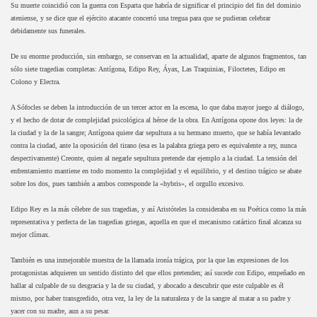
Su muerte coincidió con la guerra con Esparta que habría de significar el principio del fin del dominio
ateniense, y se dice que el ejército atacante concertó una tregua para que se pudieran celebrar
debidamente sus funerales.
De su enorme producción, sin embargo, se conservan en la actualidad, aparte de algunos fragmentos, tan
sólo siete tragedias completas: Antígona, Edipo Rey, Áyax, Las Traquinias, Filoctetes, Edipo en
Colono y Electra.
A Sófocles se deben la introducción de un tercer actor en la escena, lo que daba mayor juego al diálogo,
y el hecho de dotar de complejidad psicológica al héroe de la obra. En Antígona opone dos leyes: la de
la ciudad y la de la sangre; Antígona quiere dar sepultura a su hermano muerto, que se había levantado
contra la ciudad, ante la oposición del tirano (esa es la palabra griega pero es equivalente a rey, nunca
despectivamente) Creonte, quien al negarle sepultura pretende dar ejemplo a la ciudad. La tensión del
enfrentamiento mantiene en todo momento la complejidad y el equilibrio, y el destino trágico se abate
sobre los dos, pues también a ambos corresponde la «hybris», el orgullo excesivo.
Edipo Rey es la más célebre de sus tragedias, y así
Aristóteles
la consideraba en su Poética como la más
representativa y perfecta de las tragedias griegas, aquella en que el mecanismo catártico final alcanza su
mejor clímax.
También es una inmejorable muestra de la llamada ironía trágica, por la que las expresiones de los
protagonistas adquieren un sentido distinto del que ellos pretenden; así sucede con Edipo, empeñado en
hallar al culpable de su desgracia y la de su ciudad, y abocado a descubrir que este culpable es él
mismo, por haber transgredido, otra vez, la ley de la naturaleza y de la sangre al matar a su padre y
yacer con su madre, aun a su pesar.