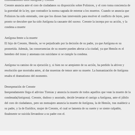
Creonte anuncia ante el coro de ciudadanos su disposición sobre Polinices, y el coro toma conciencia de
la gravedad de la ley, que contradice la norma sagrada de enterrar a los muertos. Cuando se anuncia que
Polinices ha sido enterrado, cree que los dioses han intervenido para resolver el conflicto de leyes, pero
pronto se descubre que ha sido Antígona la causante del suceso. Creonte la increpa por su acción, y la
condena a muerte
Antígona frente a la muerte
El hijo de Creonte, Hemón, se ve perjudicado por la decisión de su padre, ya que Antígona es su
prometida. Además, las consecuencias de su muerte pueden afectar a la ciudad, ya que Hemón es el
heredero del trono y amenaza con suicidarse si se cumple la condena.
Antígona va camino de su ejecución y, si bien no se arrepiente de su acción, ha perdido la altivez y
resolución que mostraba antes, al dar muestras de temor ante su muerte. La humanización de Antígona
resalta el dramatismo del momento.
Desesperación de Creonte
Inesperadamente llega el adivino Tiresias y anuncia la muerte de todos aquellos que vean la muerte de la
condenada(Antigona). Creonte, dudoso y asustado, decide levantar el castigo a Antígona, ante el júbilo
del coro de ciudadanos, pero un mensajero anuncia la muerte de Antígona, la de Hemón, tras maldecir a
su padre, y la de Eurídice, mujer de Creonte, el cual se lamenta de su suerte y se siente culpable,
finalmente se suicida llevandose a su padre con el.