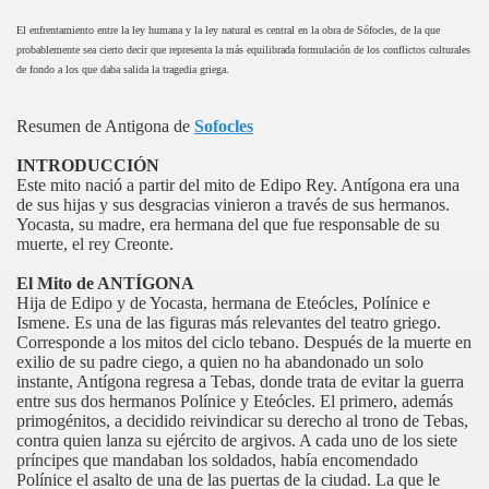
El enfrentamiento entre la ley humana y la ley natural es central en la obra de Sófocles, de la que
probablemente sea cierto decir que representa la más equilibrada formulación de los conflictos culturales
de fondo a los que daba salida la tragedia griega.
Resumen de Antigona de
Sofocles
INTRODUCCIÓN
Este mito nació a partir del mito de Edipo Rey. Antígona era una
de sus hijas y sus desgracias vinieron a través de sus hermanos.
Yocasta, su madre, era hermana del que fue responsable de su
muerte, el rey Creonte.
El Mito de ANTÍGONA
Hija de Edipo y de Yocasta, hermana de Eteócles, Polínice e
Ismene. Es una de las figuras más relevantes del teatro griego.
Corresponde a los mitos del ciclo tebano. Después de la muerte en
exilio de su padre ciego, a quien no ha abandonado un solo
instante, Antígona regresa a Tebas, donde trata de evitar la guerra
entre sus dos hermanos Polínice y Eteócles. El primero, además
primogénitos, a decidido reivindicar su derecho al trono de Tebas,
contra quien lanza su ejército de argivos. A cada uno de los siete
príncipes que mandaban los soldados, había encomendado
Polínice el asalto de una de las puertas de la ciudad. La que le