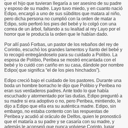
que el hijo que tuvieran llegaría a ser asesino de su padre
y esposo de su madre. Layo tuvo miedo, y en cuanto nació
Edipo, encargó a uno de sus súbditos que matara al niño,
pero dicha persona no cumplió con la orden de matar a
Edipo, solo perforó los pies del bebé y lo colgó con una
correa de un árbol, faltando a su lealtad al rey Layo por el
horror que le producía la orden que le habían dado.
Por allí pasó Forbas, un pastor de los rebaños del rey de
Corintio, escuchó los grandes lamentos y llanto del bebé y
lo recogió entregándoselo para su cuidado a Polibio. La
esposa de Polibio, Peribea se mostró encantada con el
bebé y lo cuidó con cariño en su casa, dándole por nombre
Edipo( que significa “el de los pies hinchados”).
Edipo creció bajo el cuidado de los pastores. Durante una
boda un hombre borracho le dijo que Polibio y Peribea no
eran sus verdaderos padres. Ante todo lo que había
escuchado y atormentado por las dudas, Edipo preguntó a
su madre si era adoptivo o no, pero Peribea, mintiendo, le
dijo a Edipo que ella era su auténtica madre. Edipo, sin
embargo, no estaba contento con las respuestas de
Peribea y acudió al oráculo de Delfos, quien le pronosticó
que el mataría a su padre y se casaría con su madre, y
además le aconsejó que nunca volviese Corinto, lugar