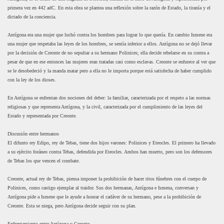
primera vez en 442 adC. En esta obra se plantea una reflexión sobre la razón de Estado, la tiranía y el
dictado de la conciencia.
Antígona era una mujer que luchó contra los hombres para lograr lo que quería. En cambio Ismene era
una mujer que respetaba las leyes de los hombres, se sentía inferior a ellos. Antígona no se dejó llevar
por la decisión de Creonte de no sepultar a su hermano Polinices; ella decide rebelarse en su contra a
pesar de que en ese entonces las mujeres eran tratadas casi como esclavas. Creonte se enfurece al ver que
se le desobedeció y la manda matar pero a ella no le importa porque está satisfecha de haber cumplido
con la ley de los dioses.
En Antígona se enfrentan dos nociones del deber: la familiar, caracterizada por el respeto a las normas
religiosas y que representa Antígona, y la civil, caracterizada por el cumplimiento de las leyes del
Estado y representada por Creonte.
Discusión entre hermanos
El difunto rey Edipo, rey de Tebas, tiene dos hijos varones: Polinices y Eteocles. El primero ha llevado
a su ejército foráneo contra Tebas, defendida por Eteocles. Ambos han muerto, pero son los defensores
de Tebas los que vencen el combate.
Creonte, actual rey de Tebas, piensa imponer la prohibición de hacer ritos fúnebres con el cuerpo de
Polinices, como castigo ejemplar al traidor. Sus dos hermanas, Antígona e Ismena, conversan y
Antígona pide a Ismene que le ayude a honrar el cadáver de su hermano, pese a la prohibición de
Creonte. Esta se niega, pero Antígona decide seguir con su plan.
Enfrentamiento entre Antígona y Creonte