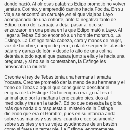
donde nació. Al oír esas palabras Edipo prometió no volver
jamás a Corinto, y emprendió camino hacia Fócida. En su
viaje se encontró un carruaje ,en el que viajaba Layo
acompañado de una cohorte, ante la negativa tanto de
Edipo como del carruaje a dejar pasar al otro se
enzarzaron en una pelea en la que Edipo mató a Layo. Al
llegar a Tebas Edipo encontró a un horrible monstruo, La
Esfinge. La Esfinge tenía cabeza, cara y manos de mujer,
voz de hombre, cuerpo de perro, cola de serpiente, alas de
pájaro y garras de león y desde lo alto de una colina
detenía a todo aquel que pasara junto a ella y le hacia una
pregunta, y si no se la contestaban, la Esfinge les
provocaba la muerte.
Creonte el rey de Tebas tenía una hermana llamada
Yocasta. Creonte prometió dar la mano de su hermana y el
trono de Tebas a aquel que consiguiera descifrar el
enigma de la Esfinge. Dicho enigma era: ¿cuál es el
animal que por la mañana tiene cuatro pies, dos al
mediodía y tres en la tarde?. Edipo que deseaba la gloria
más que nada dio respuesta al misterio de la Esfinge
diciendo que era el Hombre, pues en su infancia anda
sobre sus manos y sus pies, cuando crece solamente
sobre sus pies y en su vejez ayudándose de un bastón
como si fuera un tercer pie. La Esfinge, enormemente