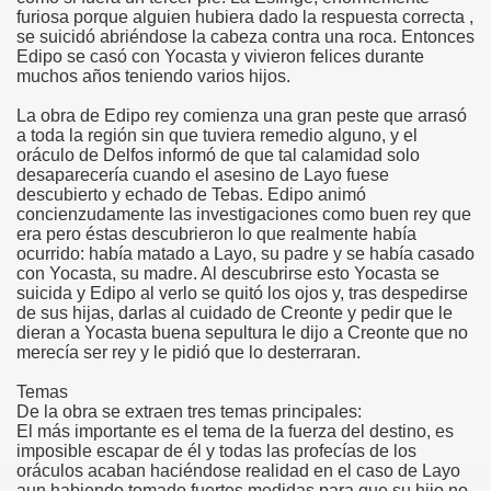
furiosa porque alguien hubiera dado la respuesta correcta ,
se suicidó abriéndose la cabeza contra una roca. Entonces
Edipo se casó con Yocasta y vivieron felices durante
muchos años teniendo varios hijos.
La obra de Edipo rey comienza una gran peste que arrasó
a toda la región sin que tuviera remedio alguno, y el
oráculo de Delfos informó de que tal calamidad solo
desaparecería cuando el asesino de Layo fuese
descubierto y echado de Tebas. Edipo animó
concienzudamente las investigaciones como buen rey que
era pero éstas descubrieron lo que realmente había
ocurrido: había matado a Layo, su padre y se había casado
con Yocasta, su madre. Al descubrirse esto Yocasta se
suicida y Edipo al verlo se quitó los ojos y, tras despedirse
de sus hijas, darlas al cuidado de Creonte y pedir que le
dieran a Yocasta buena sepultura le dijo a Creonte que no
merecía ser rey y le pidió que lo desterraran.
Temas
De la obra se extraen tres temas principales:
El más importante es el tema de la fuerza del destino, es
imposible escapar de él y todas las profecías de los
oráculos acaban haciéndose realidad en el caso de Layo
aun habiendo tomado fuertes medidas para que su hijo no