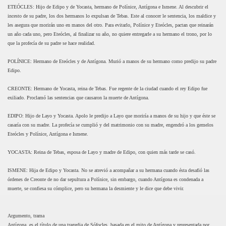
ETEÓCLES: Hijo de Edipo y de Yocasta, hermano de Polínice, Antígona e Ismene. Al descubrir el
incesto de su padre, los dos hermanos lo expulsan de Tebas. Este al conocer le sentencia, los maldice y
les asegura que morirán uno en manos del otro. Para evitarlo, Polínice y Eteócles, pactan que reinarán
un año cada uno, pero Eteócles, al finalizar su año, no quiere entregarle a su hermano el trono, por lo
que la profecía de su padre se hace realidad.
POLÍNICE: Hermano de Eteócles y de Antígona. Murió a manos de su hermano como predijo su padre
Edipo.
CREONTE: Hermano de Yocasta, reina de Tebas. Fue regente de la ciudad cuando el rey Edipo fue
exiliado. Proclamó las sentencias que causaron la muerte de Antígona.
EDIPO: Hijo de Layo y Yocasta. Apolo le predijo a Layo que moriría a manos de su hijo y que éste se
casaría con su madre. La profecía se cumplió y del matrimonio con su madre, engendró a los gemelos
Eteócles y Polínice, Antígona e Ismene.
YOCASTA: Reina de Tebas, esposa de Layo y madre de Edipo, con quien más tarde se casó.
ISMENE: Hija de Edipo y Yocasta. No se atrevió a acompañar a su hermana cuando ésta desafió las
órdenes de Creonte de no dar sepultura a Polínice, sin embargo, cuando Antígona es condenada a
muerte, se confiesa su cómplice, pero su hermana la desmiente y le dice que debe vivir.
Argumento, trama
Antígona, es el título de una tragedia de Sófocles, basada en el mito de Antígona y representada por