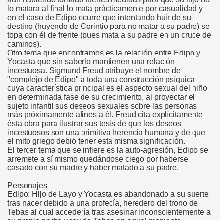
lo matara al final lo mata prácticamente por casualidad y
en el caso de Edipo ocurre que intentando huir de su
destino (huyendo de Corintio para no matar a su padre) se
topa con él de frente (pues mata a su padre en un cruce de
caminos).
Otro tema que encontramos es la relación entre Edipo y
Yocasta que sin saberlo mantienen una relación
incestuosa. Sigmund Freud atribuye el nombre de
"complejo de Edipo" a toda una construcción psíquica
cuya característica principal es el aspecto sexual del niño
en determinada fase de su crecimiento, al proyectar el
sujeto infantil sus deseos sexuales sobre las personas
más próximamente afines a él. Freud cita explícitamente
ésta obra para ilustrar sus tesis de que los deseos
incestuosos son una primitiva herencia humana y de que
el mito griego debió tener esta misma significación.
El tercer tema que se infiere es la auto-agresión, Edipo se
arremete a sí mismo quedándose ciego por haberse
casado con su madre y haber matado a su padre.
Personajes
Edipo: Hijo de Layo y Yocasta es abandonado a su suerte
tras nacer debido a una profecía, heredero del trono de
Tebas al cual accedería tras asesinar inconscientemente a