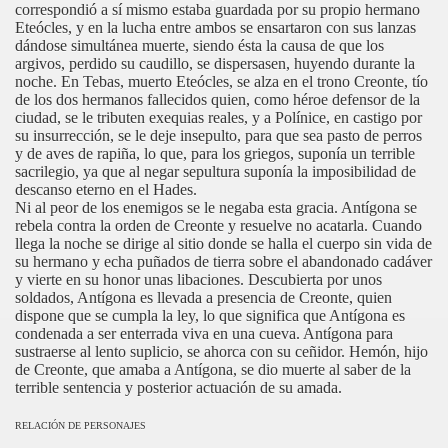
correspondió a sí mismo estaba guardada por su propio hermano
Eteócles, y en la lucha entre ambos se ensartaron con sus lanzas
dándose simultánea muerte, siendo ésta la causa de que los
argivos, perdido su caudillo, se dispersasen, huyendo durante la
noche. En Tebas, muerto Eteócles, se alza en el trono Creonte, tío
de los dos hermanos fallecidos quien, como héroe defensor de la
ciudad, se le tributen exequias reales, y a Polínice, en castigo por
su insurrección, se le deje insepulto, para que sea pasto de perros
y de aves de rapiña, lo que, para los griegos, suponía un terrible
sacrilegio, ya que al negar sepultura suponía la imposibilidad de
descanso eterno en el Hades.
Ni al peor de los enemigos se le negaba esta gracia. Antígona se
rebela contra la orden de Creonte y resuelve no acatarla. Cuando
llega la noche se dirige al sitio donde se halla el cuerpo sin vida de
su hermano y echa puñados de tierra sobre el abandonado cadáver
y vierte en su honor unas libaciones. Descubierta por unos
soldados, Antígona es llevada a presencia de Creonte, quien
dispone que se cumpla la ley, lo que significa que Antígona es
condenada a ser enterrada viva en una cueva. Antígona para
sustraerse al lento suplicio, se ahorca con su ceñidor. Hemón, hijo
de Creonte, que amaba a Antígona, se dio muerte al saber de la
terrible sentencia y posterior actuación de su amada.
RELACIÓN DE PERSONAJES