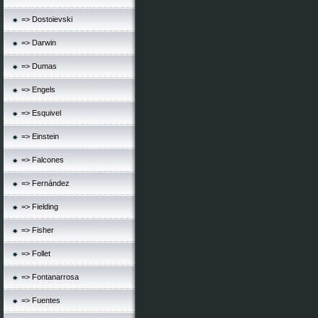
=> Dostoievski
=> Darwin
=> Dumas
=> Engels
=> Esquivel
=> Einstein
=> Falcones
=> Fernández
=> Fielding
=> Fisher
=> Follet
=> Fontanarrosa
=> Fuentes