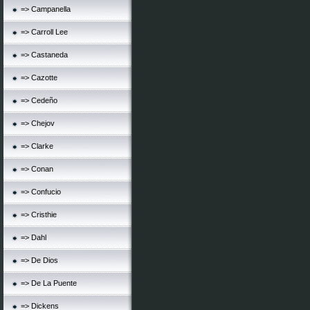
=> Campanella
=> Carroll Lee
=> Castaneda
=> Cazotte
=> Cedeño
=> Chejov
=> Clarke
=> Conan
=> Confucio
=> Cristhie
=> Dahl
=> De Dios
=> De La Puente
=> Dickens