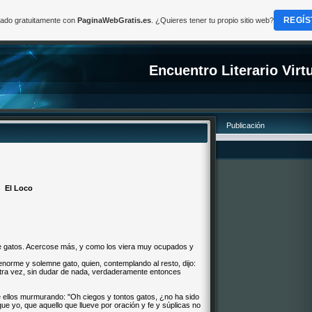
REGÍS
reado gratuitamente con
PaginaWebGratis.es
. ¿Quieres tener tu propio sitio web?
Encuentro Literario Virt
Publicación
El Loco
de gatos. Acercose más, y como los viera muy ocupados y
enorme y solemne gato, quien, contemplando al resto, dijo:
tra vez, sin dudar de nada, verdaderamente entonces
 de ellos murmurando: "Oh ciegos y tontos gatos, ¿no ha sido
ue yo, que aquello que llueve por oración y fe y súplicas no