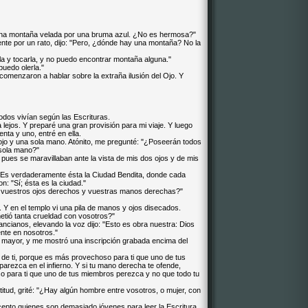
s una montaña velada por una bruma azul. ¿No es hermosa?"
nte por un rato, dijo: "Pero, ¿dónde hay una montaña? No la
la y tocarla, y no puedo encontrar montaña alguna."
puedo olerla."
 comenzaron a hablar sobre la extraña ilusión del Ojo. Y
dos vivían según las Escrituras.
 lejos. Y preparé una gran provisión para mi viaje. Y luego
enta y uno, entré en ella.
 ojo y una sola mano. Atónito, me pregunté: "¿Poseerán todos
 sola mano?"
pues se maravillaban ante la vista de mis dos ojos y de mis
"¿Es verdaderamente ésta la Ciudad Bendita, donde cada
: "Sí; ésta es la ciudad."
án vuestros ojos derechos y vuestras manos derechas?"
. Y en el templo vi una pila de manos y ojos disecados.
tió tanta crueldad con vosotros?"
ancianos, elevando la voz dijo: "Esto es obra nuestra: Dios
ente en nosotros."
ar mayor, y me mostró una inscripción grabada encima del
o de ti, porque es más provechoso para ti que uno de tus
rezca en el infierno. Y si tu mano derecha te ofende,
o para ti que uno de tus miembros perezca y no que todo tu
itud, grité: "¿Hay algún hombre entre vosotros, o mujer, con
cepto quienes son demasiado jóvenes para leer la Escritura