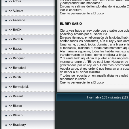
=> Arthur
y comprender sus mandatos."
En cuanto salimos del templo abandoné aquella C
leer la escritura.
=> Asimov
Cuento perteneciente a El Loco
=> Azevedo
EL REY SABIO
=> BACH
Cierta vez hubo un rey poderoso y sabio que gobe
poderío y amado por su sabiduría.
En esos tiempos, en el corazón de la ciudad había
=> Bach R.
bebían todos los habitantes, aún el rey y sus cort
Una noche, cuando todos dormían, una bruja entró 
el manantial, diciendo: "Desde este momento aqu
=> Balzac
A la mañana siguiente, todos los habitantes, excep
transformaron en locos, como predijera la bruja.
=> Bécquer
Y durante todo aquel día el pueblo en las angost
murmurar entre sí: "El rey está loco. Nuestro re
gobernados por un rey loco. Debemos destronarl
=> Benedetti
Aquella tarde, el rey ordenó que llenaran una cop
de beber a su señor ministro.
Y todos se regocijaron en aquella distante ciudad
=> Berlitz
recobrado la razón.
Cuento perteneciente a El Loco
=> Bermejo M.
=> Besant
Hoy habia 103 visitantes (119 
=> Bierce
=> Blasco
=> Bradbury