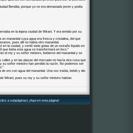
iudad Bendita; porque yo no era demasiado joven y podía
rnaba en la lejana ciudad de Wirani. Y era temido por su
 un manantial cuya agua era fresca y cristalina, del que
esanos, pues allí no había otro manantial.
en la ciudad, y vertió siete gotas de un extraño líquido en
él que beba esta agua se transformará en loco."
to el rey y su señor ministro, bebieron del manantial y se
as calles y en las plazas del mercado no hacía otra cosa que
y y su señor ministro han perdido la razón. No podemos ser
o."
a de oro con agua del manantial. Una vez traída, bebió y dio
 de Wirani, pues su rey y su señor ministro habían
clics a subpáginas) ¡Aqui en esta página!