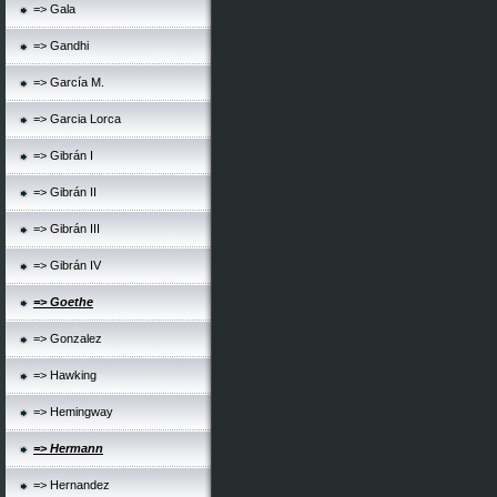
=> Gala
=> Gandhi
=> García M.
=> Garcia Lorca
=> Gibrán I
=> Gibrán II
=> Gibrán III
=> Gibrán IV
=> Goethe
=> Gonzalez
=> Hawking
=> Hemingway
=> Hermann
=> Hernandez