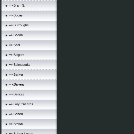
=> Bram S.
=> Bucay
=> Burroughs
=> Bacon
=> Baer
=> Baigent
=> Balmaceda
=> Barker
=> Barron
=> Benitez
=> Bioy Casares
=> Bonelli
=> Brown
=> Bulwer Lytton