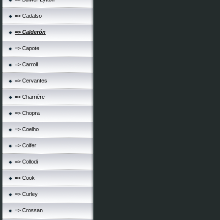
=> Cadalso
=> Calderón
=> Capote
=> Carroll
=> Cervantes
=> Charrière
=> Chopra
=> Coelho
=> Colfer
=> Collodi
=> Cook
=> Curley
=> Crossan