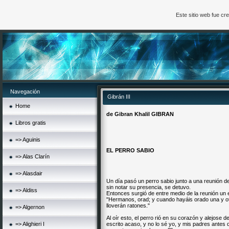
Este sitio web fue c
Navegación
Gibrán III
Home
de Gibran Khalil
GIBRAN
Libros gratis
=> Aguinis
EL PERRO SABIO
=> Alas Clarín
=> Alasdair
Un día pasó un perro sabio junto a una reunión 
sin notar su presencia, se detuvo.
=> Aldiss
Entonces surgió de entre medio de la reunión un 
"Hermanos, orad; y cuando hayáis orado una y o
lloverán ratones."
=> Algernon
Al oír esto, el perro rió en su corazón y alejose
=> Alighieri I
escrito acaso, y no lo sé yo, y mis padres antes q