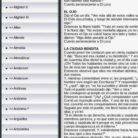
son ratones sino huesos?"
Cuento perteneciente a El Loco
=> Alighieri II
EL OJO
Dijo el Ojo un día: "Veo más allá de estos valle
=> Alighieri III
El Oído escuchaba, y luego de atender intensame
oigo."
Entonces la Mano habló: "Trato en vano de sentir
=> Allen
Y la Nariz dijo: "No existe montaña alguna; yo no 
Entonces el Ojo se volvió hacia otro lado y todos
=> Allende
dijeron: "Algo debe pasarle al Ojo."
Cuento perteneciente a El Loco
=> Almeida
LA CIUDAD BENDITA
Cuando joven me contaron que en cierta ciudad to
Y dije: "Buscaré esa ciudad y su bendición." Y era
=> Almodóvar
de cuarenta días divisé la ciudad y, en el día cuar
¡Oh! Todos los habitantes no tenían sino un solo
los de esta tan sagrada ciudad un solo ojo y una
=> Andersen
Entonces observé que ellos me miraban atónitos, 
dos manos.
=> Anderson
Y, mientras comentaban entre sí, les pregunté: 
hombre vive según las Escrituras?" Y respondieron
"Y, ¿qué", dije yo, "os ha sucedido y dónde est
=> Andreae
Todo el pueblo emocionado dijo: "Ven y mira."
Me condujeron al templo en el centro de la ciudad
Entonces exclamé: "¡Ay! ¿Qué conquistador come
=> Anónimo
Corrió un murmullo entre ellos. Y uno de los más 
nos convirtió en los conquistadores del mal exist
Seguido por todo el pueblo, me llevó hasta el alt
=> Anónimo º
altar, y yo leí:
"Si te ofende tu ojo derecho, arráncalo y sepáral
=> Argüelles
miembros perezca, y no que todo tu cuerpo desapa
córtala y sepárala de ti porque es más provechos
cuerpo desaparezca en el infierno."
=> Aristoteles
Entonces comprendí. Y, volviéndome hacia la mult
los dos ojos o dos manos?"
Me respondieron diciendo: "No, ni uno. Nadie, ex