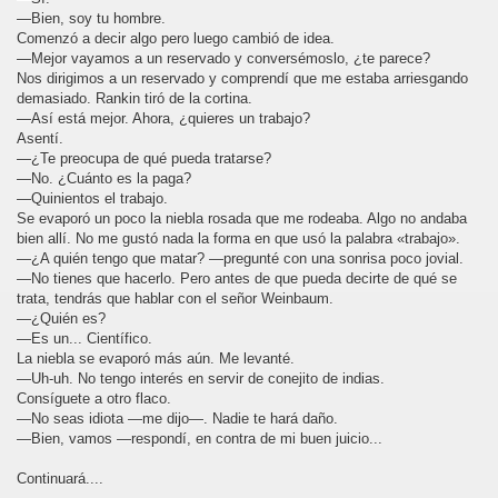
—Bien, soy tu hombre.
Comenzó a decir algo pero luego cambió de idea.
—Mejor vayamos a un reservado y conversémoslo, ¿te parece?
Nos dirigimos a un reservado y comprendí que me estaba arriesgando
demasiado. Rankin tiró de la cortina.
—Así está mejor. Ahora, ¿quieres un trabajo?
Asentí.
—¿Te preocupa de qué pueda tratarse?
—No. ¿Cuánto es la paga?
—Quinientos el trabajo.
Se evaporó un poco la niebla rosada que me rodeaba. Algo no andaba
bien allí. No me gustó nada la forma en que usó la palabra «trabajo».
—¿A quién tengo que matar? —pregunté con una sonrisa poco jovial.
—No tienes que hacerlo. Pero antes de que pueda decirte de qué se
trata, tendrás que hablar con el señor Weinbaum.
—¿Quién es?
—Es un... Científico.
La niebla se evaporó más aún. Me levanté.
—Uh-uh. No tengo interés en servir de conejito de indias.
Consíguete a otro flaco.
—No seas idiota —me dijo—. Nadie te hará daño.
—Bien, vamos —respondí, en contra de mi buen juicio...
Continuará....