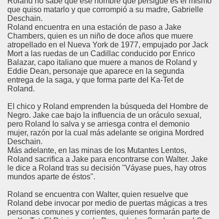
Roland no sabe que ese hombre que persigue es el mismo
que quiso matarlo y que corrompió a su madre, Gabrielle
Deschain.
Roland encuentra en una estación de paso a Jake
Chambers, quien es un niño de doce años que muere
atropellado en el Nueva York de 1977, empujado por Jack
Mort a las ruedas de un Cadillac conducido por Enrico
Balazar, capo italiano que muere a manos de Roland y
Eddie Dean, personaje que aparece en la segunda
entrega de la saga, y que forma parte del Ka-Tet de
Roland.
El chico y Roland emprenden la búsqueda del Hombre de
Negro. Jake cae bajo la influencia de un oráculo sexual,
pero Roland lo salva y se arriesga contra el demonio
mujer, razón por la cual más adelante se origina Mordred
Deschain.
Más adelante, en las minas de los Mutantes Lentos,
Roland sacrifica a Jake para encontrarse con Walter. Jake
le dice a Roland tras su decisión "Váyase pues, hay otros
mundos aparte de éstos".
Roland se encuentra con Walter, quien resuelve que
Roland debe invocar por medio de puertas mágicas a tres
personas comunes y corrientes, quienes formarán parte de