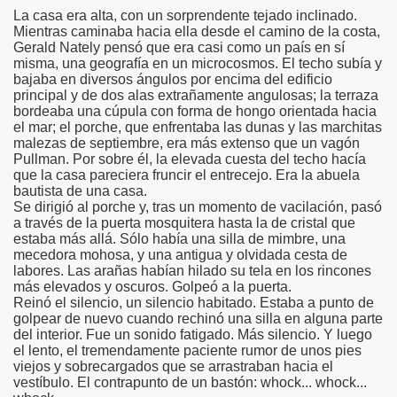
La casa era alta, con un sorprendente tejado inclinado.
Mientras caminaba hacia ella desde el camino de la costa,
Gerald Nately pensó que era casi como un país en sí
misma, una geografía en un microcosmos. El techo subía y
bajaba en diversos ángulos por encima del edificio
principal y de dos alas extrañamente angulosas; la terraza
bordeaba una cúpula con forma de hongo orientada hacia
el mar; el porche, que enfrentaba las dunas y las marchitas
malezas de septiembre, era más extenso que un vagón
Pullman. Por sobre él, la elevada cuesta del techo hacía
que la casa pareciera fruncir el entrecejo. Era la abuela
bautista de una casa.
Se dirigió al porche y, tras un momento de vacilación, pasó
a través de la puerta mosquitera hasta la de cristal que
estaba más allá. Sólo había una silla de mimbre, una
mecedora mohosa, y una antigua y olvidada cesta de
labores. Las arañas habían hilado su tela en los rincones
más elevados y oscuros. Golpeó a la puerta.
Reinó el silencio, un silencio habitado. Estaba a punto de
golpear de nuevo cuando rechinó una silla en alguna parte
del interior. Fue un sonido fatigado. Más silencio. Y luego
el lento, el tremendamente paciente rumor de unos pies
viejos y sobrecargados que se arrastraban hacia el
vestíbulo. El contrapunto de un bastón: whock... whock...