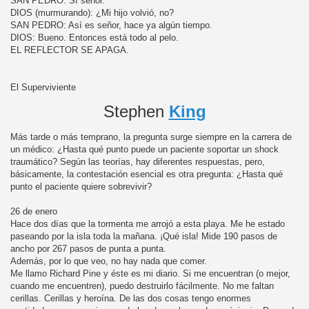
SAN PEDRO: Sí señor.
DIOS (murmurando): ¿Mi hijo volvió, no?
SAN PEDRO: Así es señor, hace ya algún tiempo.
DIOS: Bueno. Entonces está todo al pelo.
EL REFLECTOR SE APAGA.
El Superviviente
Stephen
King
Más tarde o más temprano, la pregunta surge siempre en la carrera de
un médico: ¿Hasta qué punto puede un paciente soportar un shock
traumático? Según las teorías, hay diferentes respuestas, pero,
básicamente, la contestación esencial es otra pregunta: ¿Hasta qué
punto el paciente quiere sobrevivir?
26 de enero
Hace dos días que la tormenta me arrojó a esta playa. Me he estado
paseando por la isla toda la mañana. ¡Qué isla! Mide 190 pasos de
ancho por 267 pasos de punta a punta.
Además, por lo que veo, no hay nada que comer.
Me llamo Richard Pine y éste es mi diario. Si me encuentran (o mejor,
cuando me encuentren), puedo destruirlo fácilmente. No me faltan
cerillas. Cerillas y heroína. De las dos cosas tengo enormes