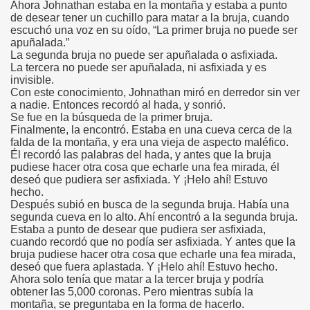
Ahora Johnathan estaba en la montaña y estaba a punto
de desear tener un cuchillo para matar a la bruja, cuando
escuchó una voz en su oído, “La primer bruja no puede ser
apuñalada.”
La segunda bruja no puede ser apuñalada o asfixiada.
La tercera no puede ser apuñalada, ni asfixiada y es
invisible.
Con este conocimiento, Johnathan miró en derredor sin ver
a nadie. Entonces recordó al hada, y sonrió.
Se fue en la búsqueda de la primer bruja.
Finalmente, la encontró. Estaba en una cueva cerca de la
falda de la montaña, y era una vieja de aspecto maléfico.
Él recordó las palabras del hada, y antes que la bruja
pudiese hacer otra cosa que echarle una fea mirada, él
deseó que pudiera ser asfixiada. Y ¡Helo ahí! Estuvo
hecho.
Después subió en busca de la segunda bruja. Había una
segunda cueva en lo alto. Ahí encontró a la segunda bruja.
Estaba a punto de desear que pudiera ser asfixiada,
cuando recordó que no podía ser asfixiada. Y antes que la
bruja pudiese hacer otra cosa que echarle una fea mirada,
deseó que fuera aplastada. Y ¡Helo ahí! Estuvo hecho.
Ahora solo tenía que matar a la tercer bruja y podría
obtener las 5,000 coronas. Pero mientras subía la
montaña, se preguntaba en la forma de hacerlo.