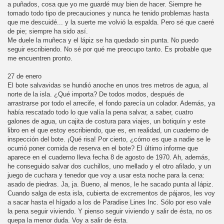
a puñados, cosa que yo me guardé muy bien de hacer. Siempre he
tomado todo tipo de precauciones y nunca he tenido problemas hasta
que me descuidé... y la suerte me volvió la espalda. Pero sé que caeré
de pie; siempre ha sido así.
Me duele la muñeca y el lápiz se ha quedado sin punta. No puedo
seguir escribiendo. No sé por qué me preocupo tanto. Es probable que
me encuentren pronto.
27 de enero
El bote salvavidas se hundió anoche en unos tres metros de agua, al
norte de la isla. ¿Qué importa? De todos modos, después de
arrastrarse por todo el arrecife, el fondo parecía un colador. Además, ya
había rescatado todo lo que valía la pena salvar, a saber, cuatro
galones de agua, un cajita de costura para viajes, un botiquín y este
libro en el que estoy escribiendo, que es, en realidad, un cuaderno de
inspección del bote. ¡Qué risa! Por cierto, ¿cómo es que a nadie se le
ocurrió poner comida de reserva en el bote? El último informe que
aparece en el cuaderno lleva fecha 8 de agosto de 1970. Ah, además,
he conseguido salvar dos cuchillos, uno mellado y el otro afilado, y un
juego de cuchara y tenedor que voy a usar esta noche para la cena:
asado de piedras. Ja, ja. Bueno, al menos, le he sacado punta al lápiz.
Cuando salga de esta isla, cubierta de excrementos de pájaros, les voy
a sacar hasta el hígado a los de Paradise Lines Inc. Sólo por eso vale
la pena seguir viviendo. Y pienso seguir viviendo y salir de ésta, no os
quepa la menor duda. Voy a salir de ésta.