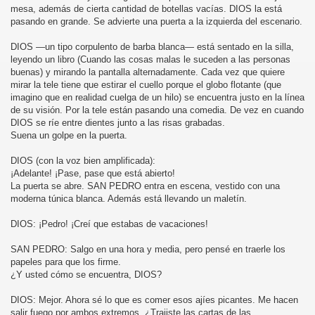
mesa, además de cierta cantidad de botellas vacías. DIOS la está
pasando en grande. Se advierte una puerta a la izquierda del escenario.
DIOS —un tipo corpulento de barba blanca— está sentado en la silla,
leyendo un libro (Cuando las cosas malas le suceden a las personas
buenas) y mirando la pantalla alternadamente. Cada vez que quiere
mirar la tele tiene que estirar el cuello porque el globo flotante (que
imagino que en realidad cuelga de un hilo) se encuentra justo en la línea
de su visión. Por la tele están pasando una comedia. De vez en cuando
DIOS se ríe entre dientes junto a las risas grabadas.
Suena un golpe en la puerta.
DIOS (con la voz bien amplificada):
¡Adelante! ¡Pase, pase que está abierto!
La puerta se abre. SAN PEDRO entra en escena, vestido con una
moderna túnica blanca. Además está llevando un maletín.
DIOS: ¡Pedro! ¡Creí que estabas de vacaciones!
SAN PEDRO: Salgo en una hora y media, pero pensé en traerle los
papeles para que los firme.
¿Y usted cómo se encuentra, DIOS?
DIOS: Mejor. Ahora sé lo que es comer esos ajíes picantes. Me hacen
salir fuego por ambos extremos. ¿Trajiste las cartas de las