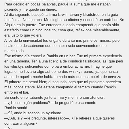
Para decirlo en pocas palabras, pagué la suma que me estaban
pidiendo y me quedé sin dinero.
Al día siguiente busqué la firma Erwin, Erwin y Bradstreet en la guía
telefónica. No figuraba. Me dirigí a su oficina y encontré un cartel de Se
Alquila en la puerta. Fue entonces cuando comprendí que había sido
estafado como un niño incauto; cosa que, reflexioné miserablemente,
era justo lo que yo era.
A los de la universidad los engañé durante mis primeros meses, pero
finalmente descubrieron que no había sido convenientemente
matriculado.
Ese mismo día conocí a Rankin en un bar. Fue mi primera experiencia
en una taberna. Tenía una licencia de conducir falsificada, así que pedí
los whiskys suficientes como para emborracharme. Imaginé que
lograrlo me llevaría algo así como dos whiskys puros, ya que nunca
antes de aquella noche había tomado más que una botella de cerveza.
El primero me sentó bien; el segundo logró que mi problema pareciera
más inconsistente. Me estaba zampando el tercero cuando Rankin
entró en el bar.
Se sentó en el taburete junto al mío y me miró con atención.
—¿Tienes algún problema? —le pregunté bruscamente.
Rankin sonrió.
—Sí, ando buscando un ayudante.
—¿Ah, sí? —le pregunté, interesado—. ¿Te refieres a que quieres
contratar a alguien?
—Sí.