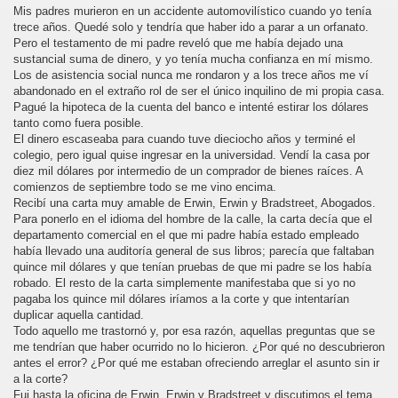
Mis padres murieron en un accidente automovilístico cuando yo tenía
trece años. Quedé solo y tendría que haber ido a parar a un orfanato.
Pero el testamento de mi padre reveló que me había dejado una
sustancial suma de dinero, y yo tenía mucha confianza en mí mismo.
Los de asistencia social nunca me rondaron y a los trece años me ví
abandonado en el extraño rol de ser el único inquilino de mi propia casa.
Pagué la hipoteca de la cuenta del banco e intenté estirar los dólares
tanto como fuera posible.
El dinero escaseaba para cuando tuve dieciocho años y terminé el
colegio, pero igual quise ingresar en la universidad. Vendí la casa por
diez mil dólares por intermedio de un comprador de bienes raíces. A
comienzos de septiembre todo se me vino encima.
Recibí una carta muy amable de Erwin, Erwin y Bradstreet, Abogados.
Para ponerlo en el idioma del hombre de la calle, la carta decía que el
departamento comercial en el que mi padre había estado empleado
había llevado una auditoría general de sus libros; parecía que faltaban
quince mil dólares y que tenían pruebas de que mi padre se los había
robado. El resto de la carta simplemente manifestaba que si yo no
pagaba los quince mil dólares iríamos a la corte y que intentarían
duplicar aquella cantidad.
Todo aquello me trastornó y, por esa razón, aquellas preguntas que se
me tendrían que haber ocurrido no lo hicieron. ¿Por qué no descubrieron
antes el error? ¿Por qué me estaban ofreciendo arreglar el asunto sin ir
a la corte?
Fui hasta la oficina de Erwin, Erwin y Bradstreet y discutimos el tema.