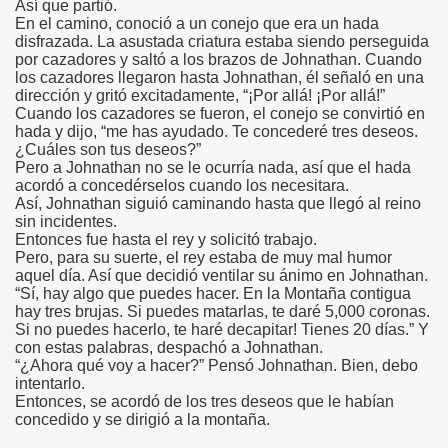
Así que partió.
En el camino, conoció a un conejo que era un hada
disfrazada. La asustada criatura estaba siendo perseguida
por cazadores y saltó a los brazos de Johnathan. Cuando
los cazadores llegaron hasta Johnathan, él señaló en una
dirección y gritó excitadamente, “¡Por allá! ¡Por allá!”
Cuando los cazadores se fueron, el conejo se convirtió en
hada y dijo, “me has ayudado. Te concederé tres deseos.
¿Cuáles son tus deseos?”
Pero a Johnathan no se le ocurría nada, así que el hada
acordó a concedérselos cuando los necesitara.
Así, Johnathan siguió caminando hasta que llegó al reino
sin incidentes.
Entonces fue hasta el rey y solicitó trabajo.
Pero, para su suerte, el rey estaba de muy mal humor
aquel día. Así que decidió ventilar su ánimo en Johnathan.
“Sí, hay algo que puedes hacer. En la Montaña contigua
hay tres brujas. Si puedes matarlas, te daré 5,000 coronas.
Si no puedes hacerlo, te haré decapitar! Tienes 20 días.” Y
con estas palabras, despachó a Johnathan.
“¿Ahora qué voy a hacer?” Pensó Johnathan. Bien, debo
intentarlo.
Entonces, se acordó de los tres deseos que le habían
concedido y se dirigió a la montaña.