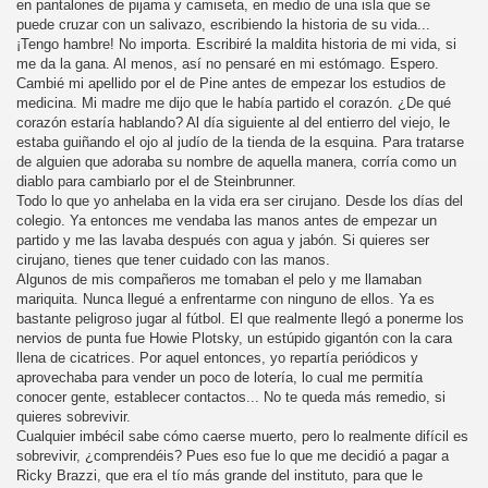
en pantalones de pijama y camiseta, en medio de una isla que se
puede cruzar con un salivazo, escribiendo la historia de su vida...
¡Tengo hambre! No importa. Escribiré la maldita historia de mi vida, si
me da la gana. Al menos, así no pensaré en mi estómago. Espero.
Cambié mi apellido por el de Pine antes de empezar los estudios de
medicina. Mi madre me dijo que le había partido el corazón. ¿De qué
corazón estaría hablando? Al día siguiente al del entierro del viejo, le
estaba guiñando el ojo al judío de la tienda de la esquina. Para tratarse
de alguien que adoraba su nombre de aquella manera, corría como un
diablo para cambiarlo por el de Steinbrunner.
Todo lo que yo anhelaba en la vida era ser cirujano. Desde los días del
colegio. Ya entonces me vendaba las manos antes de empezar un
partido y me las lavaba después con agua y jabón. Si quieres ser
cirujano, tienes que tener cuidado con las manos.
Algunos de mis compañeros me tomaban el pelo y me llamaban
mariquita. Nunca llegué a enfrentarme con ninguno de ellos. Ya es
bastante peligroso jugar al fútbol. El que realmente llegó a ponerme los
nervios de punta fue Howie Plotsky, un estúpido gigantón con la cara
llena de cicatrices. Por aquel entonces, yo repartía periódicos y
aprovechaba para vender un poco de lotería, lo cual me permitía
conocer gente, establecer contactos... No te queda más remedio, si
quieres sobrevivir.
Cualquier imbécil sabe cómo caerse muerto, pero lo realmente difícil es
sobrevivir, ¿comprendéis? Pues eso fue lo que me decidió a pagar a
Ricky Brazzi, que era el tío más grande del instituto, para que le