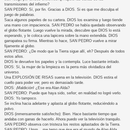
transmisiones del infierno?
SAN PEDRO: Sí, por fin. Gracias a DIOS. Si es que me disculpa el
juego de palabras.
Saca algunos papeles de su cartera. DIOS los examina y luego tiende
una mano con impaciencia. SAN PEDRO se había quedado observando
el globo flotante. Luego vuelve la mirada, descubre que DIOS lo está
esperando, y le coloca una lapicera sobre la mano extendida. DIOS
garrapatea su firma. Mientras lo hace, SAN PEDRO vuelve a mirar
fijamente al globo.
SAN PEDRO: ¿De modo que la Tierra sigue allí, eh? Después de todos
estos años.
DIOS le devuelve los papeles y la contempla. Luce bastante irritado.
DIOS: Sí, la mujer de la limpieza es la perra más olvidadiza del
universo.
Una EXPLOSIÓN DE RISAS suena en la televisión. DIOS estira el
cuello para poder ver, pero es demasiado tarde.
DIOS: ¡Maldición! ¿Ese era Alan Alda?
SAN PEDRO: Puede que haya sido, señor; en realidad no logré verlo.
DIOS: Yo tampoco.
Se inclina hacia adelante y aplasta al globo flotante, reduciéndolo a
polvo.
DIOS (inmensamente satisfecho): Bien. Hace bastante tiempo que
andaba con ganas de hacerlo. Ahora puedo ver la televisión tranquilo.
SAN PEDRO observa con tristeza los restos aplastados de la Tierra.
SAN PEDRO: Umm... me temo que ése era el mundo de Alan Alda,