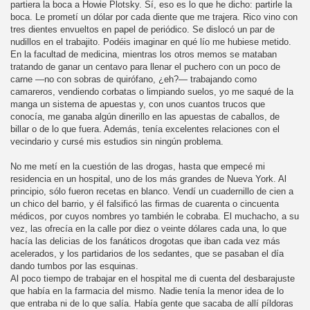
partiera la boca a Howie Plotsky. Sí, eso es lo que he dicho: partirle la
boca. Le prometí un dólar por cada diente que me trajera. Rico vino con
tres dientes envueltos en papel de periódico. Se dislocó un par de
nudillos en el trabajito. Podéis imaginar en qué lío me hubiese metido.
En la facultad de medicina, mientras los otros memos se mataban
tratando de ganar un centavo para llenar el puchero con un poco de
carne —no con sobras de quirófano, ¿eh?— trabajando como
camareros, vendiendo corbatas o limpiando suelos, yo me saqué de la
manga un sistema de apuestas y, con unos cuantos trucos que
conocía, me ganaba algún dinerillo en las apuestas de caballos, de
billar o de lo que fuera. Además, tenía excelentes relaciones con el
vecindario y cursé mis estudios sin ningún problema.
No me metí en la cuestión de las drogas, hasta que empecé mi
residencia en un hospital, uno de los más grandes de Nueva York. Al
principio, sólo fueron recetas en blanco. Vendí un cuadernillo de cien a
un chico del barrio, y él falsificó las firmas de cuarenta o cincuenta
médicos, por cuyos nombres yo también le cobraba. El muchacho, a su
vez, las ofrecía en la calle por diez o veinte dólares cada una, lo que
hacía las delicias de los fanáticos drogotas que iban cada vez más
acelerados, y los partidarios de los sedantes, que se pasaban el día
dando tumbos por las esquinas.
Al poco tiempo de trabajar en el hospital me di cuenta del desbarajuste
que había en la farmacia del mismo. Nadie tenía la menor idea de lo
que entraba ni de lo que salía. Había gente que sacaba de allí píldoras