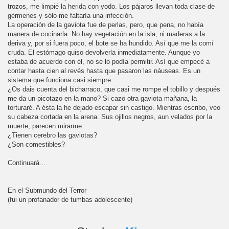
trozos, me limpié la herida con yodo. Los pájaros llevan toda clase de
gérmenes y sólo me faltaría una infección.
La operación de la gaviota fue de perlas, pero, que pena, no había
manera de cocinarla. No hay vegetación en la isla, ni maderas a la
deriva y, por si fuera poco, el bote se ha hundido. Así que me la comí
cruda. El estómago quiso devolverla inmediatamente. Aunque yo
estaba de acuerdo con él, no se lo podía permitir. Así que empecé a
contar hasta cien al revés hasta que pasaron las náuseas. Es un
sistema que funciona casi siempre.
¿Os dais cuenta del bicharraco, que casi me rompe el tobillo y después
me da un picotazo en la mano? Si cazo otra gaviota mañana, la
torturaré. A ésta la he dejado escapar sin castigo. Mientras escribo, veo
su cabeza cortada en la arena. Sus ojillos negros, aun velados por la
muerte, parecen mirarme.
¿Tienen cerebro las gaviotas?
¿Son comestibles?
Continuará...
En el Submundo del Terror
(fui un profanador de tumbas adolescente)