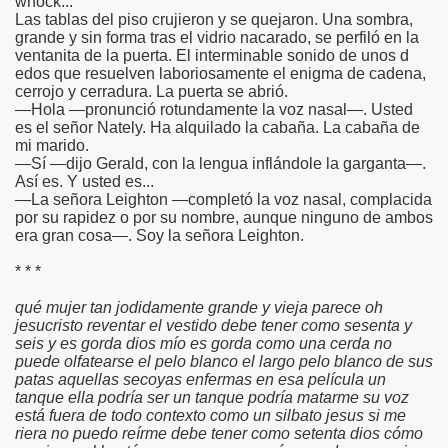
whock...
Las tablas del piso crujieron y se quejaron. Una sombra,
grande y sin forma tras el vidrio nacarado, se perfiló en la
ventanita de la puerta. El interminable sonido de unos d
edos que resuelven laboriosamente el enigma de cadena,
cerrojo y cerradura. La puerta se abrió.
—Hola —pronunció rotundamente la voz nasal—. Usted
es el señor Nately. Ha alquilado la cabaña. La cabaña de
mi marido.
—Sí —dijo Gerald, con la lengua inflándole la garganta—.
Así es. Y usted es...
—La señora Leighton —completó la voz nasal, complacida
por su rapidez o por su nombre, aunque ninguno de ambos
era gran cosa—. Soy la señora Leighton.
* * *
qué mujer tan jodidamente grande y vieja parece oh
jesucristo reventar el vestido debe tener como sesenta y
seis y es gorda dios mío es gorda como una cerda no
puede olfatearse el pelo blanco el largo pelo blanco de sus
patas aquellas secoyas enfermas en esa película un
tanque ella podría ser un tanque podría matarme su voz
está fuera de todo contexto como un silbato jesus si me
riera no puedo reírme debe tener como setenta dios cómo