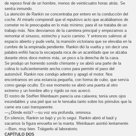
de reposo final de un hombre, menos de veinticuatro horas atrás. Se
sentía inmundo.
La atención de Rankin se concentraba por entero en la conducción del
coche. Al mirarlo comprendí que el repulsivo acto que acabábamos de
cometer no le preocupaba en lo más mínimo; para él se trataba de un
trabajo más. Nos desviamos de la carretera principal y empezamos a
remontar el sinuoso, estrecho y sucio camino. Y entonces salimos al
espacio abierto y pude verla, la mansión victoriana que se elevaba en la
cumbre de la empinada pendiente. Rankin dió la vuelta y sin decir una
palabra enfiló hacia la escarpada roca de un acantilado que se alzaba
durante otros doce metros más, un poco a la derecha de la casa.
Se produjo un horrendo sonido chirriante y se abrió una parte de la
colina lo suficientemente ancha como para permitir el paso del
automóvil. Rankin nos condujo adentro y apagó el motor. Nos
encontramos en una estancia pequeña, con forma de cubo, que servía
como garaje oculto. En ese momento se abrió una puerta al otro
extremo y un hombre alto y rígido se nos acercó.
El rostro de Steffen Weinbaum parecía una calavera; tenía unos ojos
insondables y una piel que se le tensaba tanto sobre los pómulos que la
carne era casi transparente.
—¿Dónde está? —su voz era profunda, ominosa.
En silencio, Rankin se bajó y yo lo seguí. Rankin abrió el baúl y
sacamos la figura envuelta en la manta. Weinbaum asintió lentamente.
—Bien, muy bien. Tráiganlo al laboratorio.
CAPÍTULO DOS