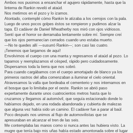
Ambos nos pusimos a ensanchar el agujero rápidamente, hasta que la
linterna de Rankin reveló el ataúd.
Nos metimos en el pozo y lo izamos.
Atontado, contemplé cómo Rankin le atizaba a los cerrojos con la pala.
Luego de unos pocos golpes éstos se rompieron y pudimos alzar la
tapa. El cadáver de Daniel Wheatherby nos miró con ojos vidriosos.
Sentí que el horror se derramaba lentamente sobre mí. Siempre creí
que los ojos permanecían cerrados cuando uno estaba muerto.
—No te quedes allí —susurró Rankin—; son casi las cuatro.
¡Tenemos que largarnos de aquí!
Envolvimos el cuerpo con una manta y regresamos el ataúd al pozo. Lo
tapamos y reemplazamos el césped, rápido pero cuidadosamente.
Dispersamos toda la tierra que nos sobró.
Para cuando cargábamos con el cuerpo amortajado de blanco ya los
primeros rastros del alba comenzaban a iluminar el cielo oriental.
Atravesamos la valla que bordeaba el cementerio y nos internamos en
el bosque que lo limitaba por el oeste. Rankin se abrió paso
expertamente durante unos cuatrocientos metros hasta que lo
cruzamos y llegamos al automóvil, que seguía estacionado donde lo
habíamos dejado, en una rodada abandonada y cubierta de malezas
que alguna vez había sido un camino. El cadáver fue a parar al baúl.
Poco después nos unimos al flujo de automovilistas que se
apresuraban en alcanzar el tren de las seis.
Me contemplaba las manos como si nunca antes las hubiera visto. La
mugre que tenía bajo mis uñas había estado amontonada sobre el lugar