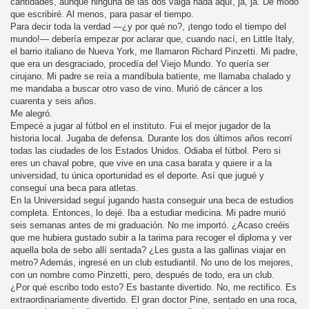
cantidades, aunque ninguna de las dos valga nada aquí, ja, ja. De modo
que escribiré. Al menos, para pasar el tiempo.
Para decir toda la verdad —¿y por qué no?, ¡tengo todo el tiempo del
mundo!— debería empezar por aclarar que, cuando nací, en Little Italy,
el barrio italiano de Nueva York, me llamaron Richard Pinzetti. Mi padre,
que era un desgraciado, procedía del Viejo Mundo. Yo quería ser
cirujano. Mi padre se reía a mandíbula batiente, me llamaba chalado y
me mandaba a buscar otro vaso de vino. Murió de cáncer a los
cuarenta y seis años.
Me alegró.
Empecé a jugar al fútbol en el instituto. Fui el mejor jugador de la
historia local. Jugaba de defensa. Durante los dos últimos años recorrí
todas las ciudades de los Estados Unidos. Odiaba el fútbol. Pero si
eres un chaval pobre, que vive en una casa barata y quiere ir a la
universidad, tu única oportunidad es el deporte. Así que jugué y
conseguí una beca para atletas.
En la Universidad seguí jugando hasta conseguir una beca de estudios
completa. Entonces, lo dejé. Iba a estudiar medicina. Mi padre murió
seis semanas antes de mi graduación. No me importó. ¿Acaso creéis
que me hubiera gustado subir a la tarima para recoger el diploma y ver
aquella bola de sebo allí sentada? ¿Les gusta a las gallinas viajar en
metro? Además, ingresé en un club estudiantil. No uno de los mejores,
con un nombre como Pinzetti, pero, después de todo, era un club.
¿Por qué escribo todo esto? Es bastante divertido. No, me rectifico. Es
extraordinariamente divertido. El gran doctor Pine, sentado en una roca,