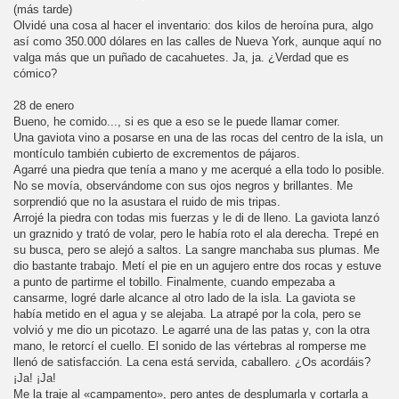
(más tarde)
Olvidé una cosa al hacer el inventario: dos kilos de heroína pura, algo
así como 350.000 dólares en las calles de Nueva York, aunque aquí no
valga más que un puñado de cacahuetes. Ja, ja. ¿Verdad que es
cómico?
28 de enero
Bueno, he comido..., si es que a eso se le puede llamar comer.
Una gaviota vino a posarse en una de las rocas del centro de la isla, un
montículo también cubierto de excrementos de pájaros.
Agarré una piedra que tenía a mano y me acerqué a ella todo lo posible.
No se movía, observándome con sus ojos negros y brillantes. Me
sorprendió que no la asustara el ruido de mis tripas.
Arrojé la piedra con todas mis fuerzas y le di de lleno. La gaviota lanzó
un graznido y trató de volar, pero le había roto el ala derecha. Trepé en
su busca, pero se alejó a saltos. La sangre manchaba sus plumas. Me
dio bastante trabajo. Metí el pie en un agujero entre dos rocas y estuve
a punto de partirme el tobillo. Finalmente, cuando empezaba a
cansarme, logré darle alcance al otro lado de la isla. La gaviota se
había metido en el agua y se alejaba. La atrapé por la cola, pero se
volvió y me dio un picotazo. Le agarré una de las patas y, con la otra
mano, le retorcí el cuello. El sonido de las vértebras al romperse me
llenó de satisfacción. La cena está servida, caballero. ¿Os acordáis?
¡Ja! ¡Ja!
Me la traje al «campamento», pero antes de desplumarla y cortarla a