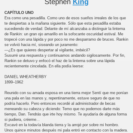
Stephen
King
CAPÍTULO UNO
Era como una pesadilla. Como uno de esos sueños irreales de los que
te despiertas a la mañana siguiente. Sólo que esta pesadilla estaba
sucediendo de verdad. Delante de mí alcanzaba a distinguir la linterna
de Rankin: un gran ojo amarillo en la sofocante oscuridad estival. Me
tropecé con una lápida y por poco no me desparramo de bruces. Rankin
se volvió hacia mí, siseando un juramento:
—¿Es que quieres despertar al vigilante, imbécil?
Susurré una respuesta y continuamos andando sigilosamente. Por fin,
Rankin se detuvo y enfocó el haz de la linterna sobre una lápida
recientemente cincelada. En ella podía leerse:
DANIEL WHEATHERBY
1899–1962
Reunido con su amada esposa en una tierra mejor Sentí que me ponían
una pala en las manos y, repentinamente, estuve seguro de que no
podría hacerlo. Pero entonces recordé al administrador de becas
meneando su cabeza y diciendo: Temo que no podemos darte más
tiempo, Dan. Tendrás que irte hoy mismo. Te ayudaría de alguna forma
si pudiera, créeme...
Excavé en la todavía blanda tierra y la arrojé por sobre mi hombro.
Unos quince minutos después mi pala entró en contacto con la madera.