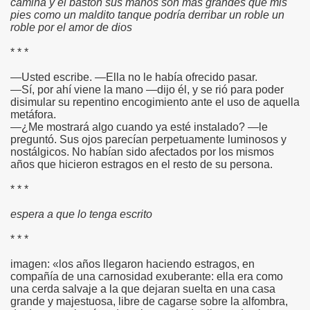
camina y el bastón sus manos son más grandes que mis
pies como un maldito tanque podría derribar un roble un
roble por el amor de dios
* * *
—Usted escribe. —Ella no le había ofrecido pasar.
—Sí, por ahí viene la mano —dijo él, y se rió para poder
disimular su repentino encogimiento ante el uso de aquella
metáfora.
—¿Me mostrará algo cuando ya esté instalado? —le
preguntó. Sus ojos parecían perpetuamente luminosos y
nostálgicos. No habían sido afectados por los mismos
años que hicieron estragos en el resto de su persona.
* * *
espera a que lo tenga escrito
* * *
imagen: «los años llegaron haciendo estragos, en
compañía de una carnosidad exuberante: ella era como
una cerda salvaje a la que dejaran suelta en una casa
grande y majestuosa, libre de cagarse sobre la alfombra,