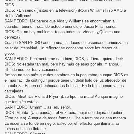
DIOS.
DIOS: ¿En serio? (risitas en la televisión) ¡Robin Williams! ¡Yo AMO a
Robin Williams!
SAN PEDRO: Me parece que Alda y Williams se encontraban allí
cuando... bueno... cuando usted pronunció el Juicio Final, señor.
DIOS: Oh, no hay problema: tengo todos los vídeos. ¿Quieres una
cerveza?
Cuando SAN PEDRO acepta una, las luces del escenario comienzan a
bajar de intensidad. Un reflector se concentra sobre los restos del
globo.
SAN PEDRO: Realmente me caía bien, DIOS; la Tierra, quiero decir.
DIOS: No estaba tan mal, pero hay más de esas por ahí. Y ahora...
¡Brindemos por tus vacaciones!
Ambos no son más que dos sombras en la penumbra, aunque DIOS es
el más fácil de distinguir porque tiene un débil halo de luz alrededor de
su cabeza. Hacen entrechocar sus botellas. En la tele suenan varias
carcajadas.
DIOS: ¡Mira! ¡Es Richard Pryor! ¡Ese tipo me mata! Aunque imagino
que también estaba...
SAN PEDRO: Ummm... así es, señor.
DIOS: Mierda. (Una pausa). Tal vez fuera mejor que dejara de beber.
(Otra pausa). Aunque de todas formas... iba a terminar de esa manera.
La escena se funde en negro, salvo por el reflector que ilumina las
ruinas del globo flotante.