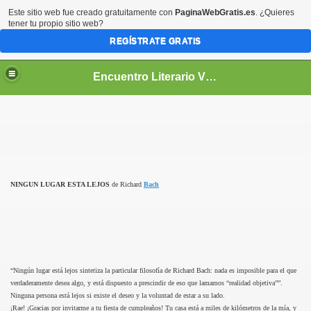
Este sitio web fue creado gratuitamente con
PaginaWebGratis.es
. ¿Quieres
tener tu propio sitio web?
REGÍSTRATE GRATIS
Encuentro Literario Virtual
NINGUN LUGAR ESTA LEJOS
de Richard
Bach
“Ningún lugar está lejos sintetiza la particular filosofía de Richard Bach: nada es imposible para el que
verdaderamente desea algo, y está dispuesto a prescindir de eso que lamamos “realidad objetiva””.
Ninguna persona está lejos si existe el deseo y la voluntad de estar a su lado.
¡Rae! ¡Gracias por invitarme a tu fiesta de cumpleaños! Tu casa está a miles de kilómetros de la mía, y