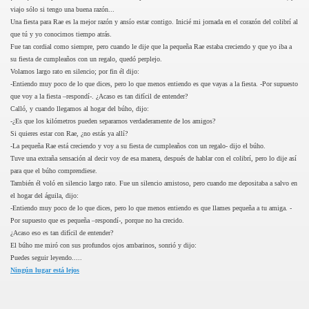
viajo sólo si tengo una buena razón...
Una fiesta para Rae es la mejor razón y ansío estar contigo. Inicié mi jornada en el corazón del colibrí al
que tú y yo conocimos tiempo atrás.
Fue tan cordial como siempre, pero cuando le dije que la pequeña Rae estaba creciendo y que yo iba a
su fiesta de cumpleaños con un regalo, quedó perplejo.
Volamos largo rato en silencio; por fin él dijo:
-Entiendo muy poco de lo que dices, pero lo que menos entiendo es que vayas a la fiesta. -Por supuesto
que voy a la fiesta –respondí-. ¿Acaso es tan difícil de entender?
Calló, y cuando llegamos al hogar del búho, dijo:
-¿Es que los kilómetros pueden separarnos verdaderamente de los amigos?
Si quieres estar con Rae, ¿no estás ya allí?
-La pequeña Rae está creciendo y voy a su fiesta de cumpleaños con un regalo- dijo el búho.
Tuve una extraña sensación al decir voy de esa manera, después de hablar con el colibrí, pero lo dije así
para que el búho comprendiese.
También él voló en silencio largo rato. Fue un silencio amistoso, pero cuando me depositaba a salvo en
el hogar del águila, dijo:
-Entiendo muy poco de lo que dices, pero lo que menos entiendo es que llames pequeña a tu amiga. -
Por supuesto que es pequeña –respondí-, porque no ha crecido.
¿Acaso eso es tan difícil de entender?
El búho me miró con sus profundos ojos ambarinos, sonrió y dijo:
Puedes seguir leyendo.....
Ningún lugar está lejos