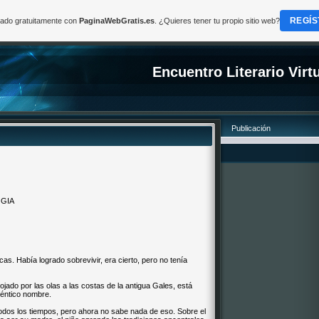
REGÍS
reado gratuitamente con
PaginaWebGratis.es
. ¿Quieres tener tu propio sitio web?
Encuentro Literario Virt
Publicación
OGIA
as. Había logrado sobrevivir, era cierto, pero no tenía
jado por las olas a las costas de la antigua Gales, está
téntico nombre.
odos los tiempos, pero ahora no sabe nada de eso. Sobre el