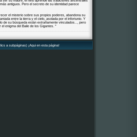
a ser su madre, el niño aprende las tradiciones ancentrales
s más antiguos. Pero el secreto de su identidad parece
recer el misterio sobre sus propios poderes, abandona su
ntada entre la tierra y el cielo, asolada por el infortunio. Y
tado de su búsqueda están extrañamente vinculados..., pero
 el enigma del Baile de los Gigantes. "
lics a subpáginas) ¡Aqui en esta página!