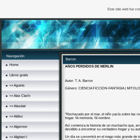
Este sitio web fue c
Navegación
Barron
Home
AÑOS PERDIDOS DE MERLIN
Libros gratis
Autor: T. A. Barron
=> Aguinis
Género: CIENCIA FICCION-FANTASIA | MITOL
=> Alas Clarín
=> Alasdair
"Rechazado por el mar, el niño yacía sobre las roc
=> Aldiss
hogar. Ni memoria. Ni nombre.
Así comienza la historia de un muchacho que, arro
=> Algernon
decidido a encontrar su verdadero hogar y su au
Un día se convertirá en el mago más grande de t
=> Alighieri I