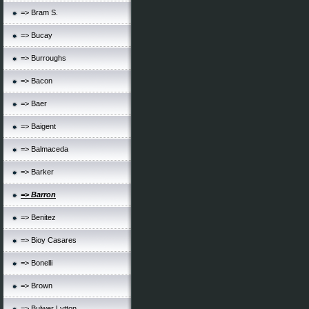
=> Bram S.
=> Bucay
=> Burroughs
=> Bacon
=> Baer
=> Baigent
=> Balmaceda
=> Barker
=> Barron
=> Benitez
=> Bioy Casares
=> Bonelli
=> Brown
=> Bulwer Lytton