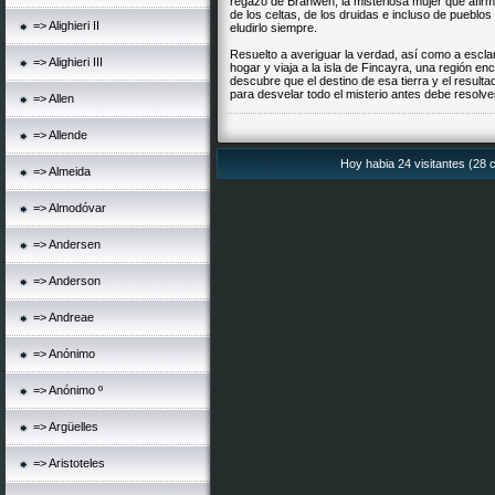
regazo de Branwen, la misteriosa mujer que afirm
de los celtas, de los druidas e incluso de pueblo
=> Alighieri II
eludirlo siempre.
Resuelto a averiguar la verdad, así como a escla
=> Alighieri III
hogar y viaja a la isla de Fincayra, una región enca
descubre que el destino de esa tierra y el resul
para desvelar todo el misterio antes debe resolver
=> Allen
=> Allende
Hoy habia 24 visitantes (28 c
=> Almeida
=> Almodóvar
=> Andersen
=> Anderson
=> Andreae
=> Anónimo
=> Anónimo º
=> Argüelles
=> Aristoteles