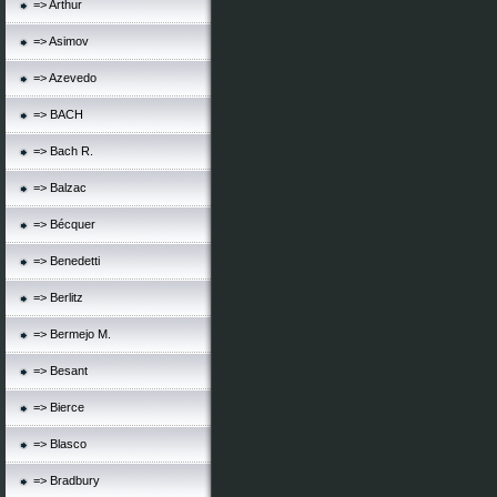
=> Arthur
=> Asimov
=> Azevedo
=> BACH
=> Bach R.
=> Balzac
=> Bécquer
=> Benedetti
=> Berlitz
=> Bermejo M.
=> Besant
=> Bierce
=> Blasco
=> Bradbury