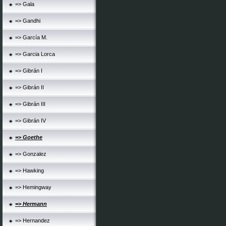
=> Gala
=> Gandhi
=> García M.
=> Garcia Lorca
=> Gibrán I
=> Gibrán II
=> Gibrán III
=> Gibrán IV
=> Goethe
=> Gonzalez
=> Hawking
=> Hemingway
=> Hermann
=> Hernandez