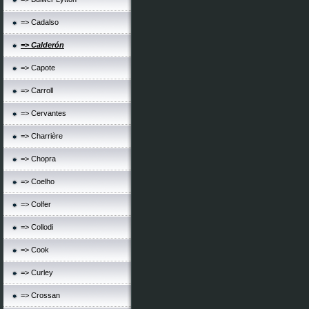
=> Cadalso
=> Calderón
=> Capote
=> Carroll
=> Cervantes
=> Charrière
=> Chopra
=> Coelho
=> Colfer
=> Collodi
=> Cook
=> Curley
=> Crossan