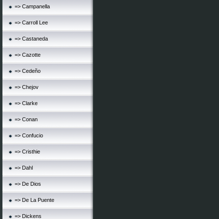
=> Campanella
=> Carroll Lee
=> Castaneda
=> Cazotte
=> Cedeño
=> Chejov
=> Clarke
=> Conan
=> Confucio
=> Cristhie
=> Dahl
=> De Dios
=> De La Puente
=> Dickens