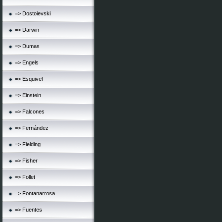
=> Dostoievski
=> Darwin
=> Dumas
=> Engels
=> Esquivel
=> Einstein
=> Falcones
=> Fernández
=> Fielding
=> Fisher
=> Follet
=> Fontanarrosa
=> Fuentes