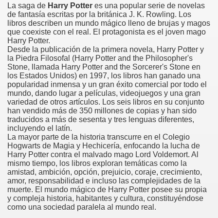
La saga de
Harry Potter
es una popular serie de novelas
de fantasía escritas por la británica J. K. Rowling. Los
libros describen un mundo mágico lleno de brujas y magos
que coexiste con el real. El protagonista es el joven mago
Harry Potter.
Desde la publicación de la primera novela, Harry Potter y
la Piedra Filosofal (Harry Potter and the Philosopher's
Stone, llamada Harry Potter and the Sorcerer's Stone en
los Estados Unidos) en 1997, los libros han ganado una
popularidad inmensa y un gran éxito comercial por todo el
mundo, dando lugar a películas, videojuegos y una gran
variedad de otros artículos. Los seis libros en su conjunto
han vendido más de 350 millones de copias y han sido
traducidos a más de sesenta y tres lenguas diferentes,
incluyendo el latín.
La mayor parte de la historia transcurre en el Colegio
Hogwarts de Magia y Hechicería, enfocando la lucha de
Harry Potter contra el malvado mago Lord Voldemort. Al
mismo tiempo, los libros exploran temáticas como la
amistad, ambición, opción, prejuicio, coraje, crecimiento,
amor, responsabilidad e incluso las complejidades de la
muerte. El mundo mágico de Harry Potter posee su propia
y compleja historia, habitantes y cultura, constituyéndose
como una sociedad paralela al mundo real.