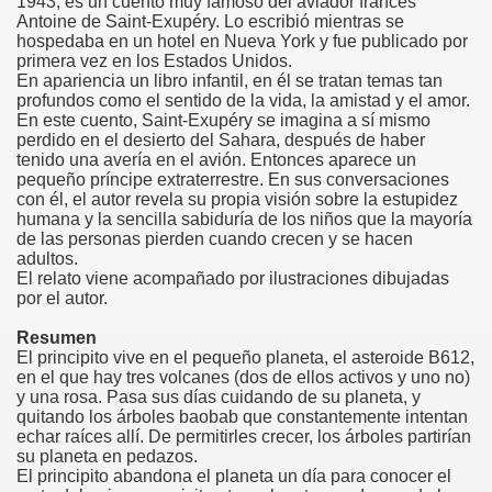
1943, es un cuento muy famoso del aviador francés
Antoine de Saint-Exupéry. Lo escribió mientras se
hospedaba en un hotel en Nueva York y fue publicado por
primera vez en los Estados Unidos.
En apariencia un libro infantil, en él se tratan temas tan
profundos como el sentido de la vida, la amistad y el amor.
En este cuento, Saint-Exupéry se imagina a sí mismo
perdido en el desierto del Sahara, después de haber
tenido una avería en el avión. Entonces aparece un
pequeño príncipe extraterrestre. En sus conversaciones
con él, el autor revela su propia visión sobre la estupidez
humana y la sencilla sabiduría de los niños que la mayoría
de las personas pierden cuando crecen y se hacen
adultos.
El relato viene acompañado por ilustraciones dibujadas
por el autor.
Resumen
El principito vive en el pequeño planeta, el asteroide B612,
en el que hay tres volcanes (dos de ellos activos y uno no)
y una rosa. Pasa sus días cuidando de su planeta, y
quitando los árboles baobab que constantemente intentan
echar raíces allí. De permitirles crecer, los árboles partirían
su planeta en pedazos.
El principito abandona el planeta un día para conocer el