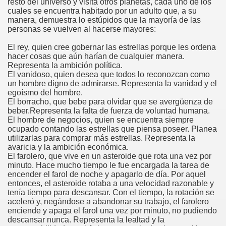
resto del universo y visita otros planetas, cada uno de los
cuales se encuentra habitado por un adulto que, a su
manera, demuestra lo estúpidos que la mayoría de las
personas se vuelven al hacerse mayores:
El rey, quien cree gobernar las estrellas porque les ordena
hacer cosas que aún harían de cualquier manera.
Representa la ambición política.
El vanidoso, quien desea que todos lo reconozcan como
un hombre digno de admirarse. Representa la vanidad y el
egoísmo del hombre.
El borracho, que bebe para olvidar que se avergüenza de
beber.Representa la falta de fuerza de voluntad humana.
El hombre de negocios, quien se encuentra siempre
ocupado contando las estrellas que piensa poseer. Planea
utilizarlas para comprar más estrellas. Representa la
avaricia y la ambición económica.
El farolero, que vive en un asteroide que rota una vez por
minuto. Hace mucho tiempo le fue encargada la tarea de
encender el farol de noche y apagarlo de día. Por aquel
entonces, el asteroide rotaba a una velocidad razonable y
tenía tiempo para descansar. Con el tiempo, la rotación se
aceleró y, negándose a abandonar su trabajo, el farolero
enciende y apaga el farol una vez por minuto, no pudiendo
descansar nunca. Representa la lealtad y la