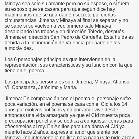
Minaya sea solo su amante pero no su esposo, o si fuera
su esposo que se casara pero que según dice hay
matrimonios que se guardan en secreto por ciertas
circunstancias. Jimena y Minaya al final se separan y no
se sabe si se vuelven a ver, primero sale Minaya
desalojando las tropas y en dirección Toledo, después
Jimena en dirección San Pedro de Cardeña. Esta huida es
debida a la incineración de Valencia por parte de los
almorávides.
Los 6 personajes principales que intervienen en la
representación, sus características y su función con la que
tiene en el poema.
Los principales personajes son: Jimena, Minaya, Alfonso
VI, Constanza, Jerónimo y María.
Jimena: En comparación con el poema el personaje sufre
poca variación, en el poema se casa con el Cid a los 14
años por motivos políticos y no por amor vive desde
entonces una vida amargada ya que el Cid muestra poca
preocupación por ella y se dedica a conquistar tierras para
ofrecérselas al rey. En Anillos para una dama el Cid ya
muerto hace 2 años, expresa el amor que siente por
Minaya, (no interviene la política para nada) y le pide al rey