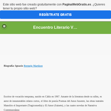
Este sitio web fue creado gratuitamente con
PaginaWebGratis.es
. ¿Quieres
tener tu propio sitio web?
REGÍSTRATE GRATIS
Encuentro Literario Virtual
Biografía: Ignacio
Bermejo Martínez
Escritor de vocación temprana, nacido en Cádiz en 1967. Amante de la literatura desde su niñez, es
autor de innumerables relatos cortos, el libro de poesía Poemas del Amor Ausente, las obras teatrales
Manolito el Importante (Tragicomedia) y El Amor (Sainete), y las cuatro novelas de Narrativa
Contemporánea: