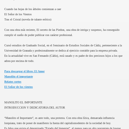
Cuando las hojas de los árboles comienzan a caer
El Señor de los Vientos
Tras el Cristal (novela de talante erótico)
Con una obra más reciente, El secreto de las Piedras, una obra de intriga y suspenso, ha conseguido
cumplir el sueño de poder publicar con carácter profesional.
Cursó estudios de Graduado Social, en el Seminario de Estudios Sociales de Cádiz, perteneciente a la
Universidad de Granada y profesionalmente se dedica al ejercicio contable para la empresa privada.
En la actualidad vive en San Fernando (Cádiz), está casado y es padre de dos preciosos hijos a los que
adora por encima de todo.
Para descargar el libro: El Amor
Manolito el importante
Relatos cortos
El Señor de los vientos
MANOLITO EL IMPORTANTE
INTRODUCCION Y DEDICATORIA DEL AUTOR
“Manolito el Importante”, es ante todo, una protesta. Con esta obra lírica, demarcada influencia
lorquiana, trato de poner de manifiesto la fuerza del capitalismodentro de la sociedad de hoy.
Es falso que exista el denominado “Estado del bienestar”, al menos para un alto porcentaje de losque