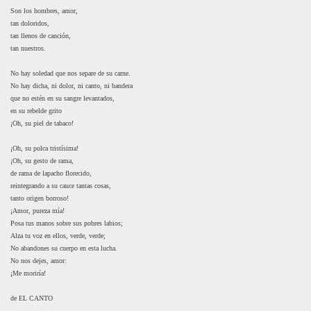
Son los hombres, amor,
tan doloridos,
tan llenos de canción,
tan nuestros.
No hay soledad que nos separe de su carne.
No hay dicha, ni dolor, ni canto, ni bandera
que no estén en su sangre levantados,
en su rebelde grito
¡Oh, su piel de tabaco!
¡Oh, su polca tristísima!
¡Oh, su gesto de rama,
de rama de lapacho florecido,
reintegrando a su cauce tantas cosas,
tanto origen borroso!
¡Amor, pureza mía!
Posa tus manos sobre sus pobres labios;
Alza tu voz en ellos, verde, verde;
No abandones su cuerpo en esta lucha.
No nos dejes, amor:
¡Me moriría!
de EL CANTO