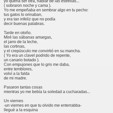
yo quería ser otra, hablar de las estrellas...
( sobraron noche y cama ).
Yo me empeñaba en sembrar algo en tu pecho:
tus gatos lo orinaban,
y era tan infeliz que no podía
decir buenas palabras.
Tarde en otoño.
Miré las sábanas amargas,
el jarro de la leche,
las cortinas,
y el crepúsculo me convirtió en su mancha.
( Yo era un clavel podrido de repente,
un canario botado ).
Con empujones que lo gris me daba,
entre temblores,
volví a la falda
de mi madre.
Pasaron tantas cosas
mientras yo me bebía la soledad a cucharadas...
Un viernes
-un viernes en que tu olvido me enterrabba-
llegué a la esquina