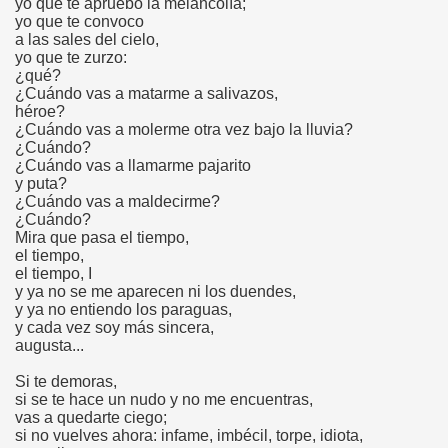
yo que te apruebo la melancolía;
yo que te convoco
a las sales del cielo,
yo que te zurzo:
¿qué?
¿Cuándo vas a matarme a salivazos,
héroe?
¿Cuándo vas a molerme otra vez bajo la lluvia?
¿Cuándo?
¿Cuándo vas a llamarme pajarito
y puta?
¿Cuándo vas a maldecirme?
¿Cuándo?
Mira que pasa el tiempo,
el tiempo,
el tiempo, I
y ya no se me aparecen ni los duendes,
y ya no entiendo los paraguas,
y cada vez soy más sincera,
augusta...
Si te demoras,
si se te hace un nudo y no me encuentras,
vas a quedarte ciego;
si no vuelves ahora: infame, imbécil, torpe, idiota,