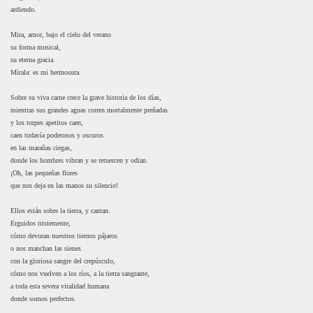
ardiendo.
Mira, amor, bajo el cielo del verano
su forma musical,
su eterna gracia.
Mírala: es mi hermosura.
Sobre su viva carne crece la grave historia de los días,
mientras sus grandes aguas corren mortalmente preñadas
y los torpes apetitos caen,
caen todavía poderosos y oscuros
en las marañas ciegas,
donde los hombres vibran y se retuercen y odian.
¡Oh, las pequeñas flores
que nos deja en las manos su silencio!
Ellos están sobre la tierra, y cantan.
Erguidos tristemente,
cómo devoran nuestros tiernos pájaros
o nos manchan las sienes
con la gloriosa sangre del crepúsculo,
cómo nos vuelven a los ríos, a la tierra sangrante,
a toda esta severa vitalidad humana
donde somos perfectos.