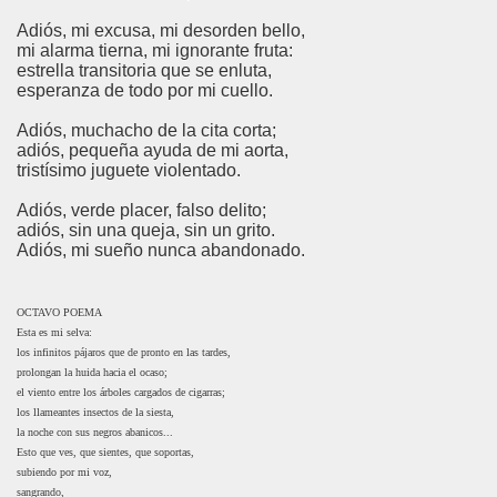
Adiós, mi excusa, mi desorden bello,
mi alarma tierna, mi ignorante fruta:
estrella transitoria que se enluta,
esperanza de todo por mi cuello.
Adiós, muchacho de la cita corta;
adiós, pequeña ayuda de mi aorta,
tristísimo juguete violentado.
Adiós, verde placer, falso delito;
adiós, sin una queja, sin un grito.
Adiós, mi sueño nunca abandonado.
OCTAVO POEMA
Esta es mi selva:
los infinitos pájaros que de pronto en las tardes,
prolongan la huida hacia el ocaso;
el viento entre los árboles cargados de cigarras;
los llameantes insectos de la siesta,
la noche con sus negros abanicos...
Esto que ves, que sientes, que soportas,
subiendo por mi voz,
sangrando,