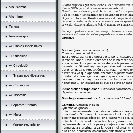
Cuando adquiera algun aceite esencial lea cuidadosamente la 
Mis Poemas
Puro = 100% puro indica que no se encuetra diluido
Natural = no es sintético, es decir que no es artificial y po
País de origen = generalmente debe provenir del mejor luga
Mis Libros
Orgánico = ha sido cultivado cuidadosamente sin pesticidas
perfumes y productos de belleza incluyen en sus componentes
se venden desafortunadamente bajo el nombre de aromaterapi
Tangos
Es muy importante conocer los conceptos básicos de la arom
aceite esencial antes de usarlos ya que de esta manera podra
Aromaterapia
Obesidad
=> Plantas medicinales
Ananás
(anannas comosus merr.)
El arma contra la celulitis
=> Obesidad
Esta exótica planta fue descubierta por Cristobal C
llamaban "nana" Desde entonces se le ha reconocid
abundantes. Esta propiedad se debe a la presencia d
=> Circulación
bromelaína. Sin embargo esta proteína sólo se encu
poner en duda la reputación de la fruta. Por este
alimenticio ya que aportaría azucares suplementario
=> Trastornos digestivos
El tallo del ananá ayuda a digerir, aportando una ca
se difunde en la sangre fraccionando las proteínas 
hematoma…) en aminoácidos que se eliminan mas f
=> Cansancio
Indicaciones terapéuticas:
Estados inflamatorios (
Digestiones pesadas.
=> Insomnio
Posología recomendada:
2 cápsulas (de 325 mg) 
=> Aparato Urinario
Camilina
(Camellia thea link)
Quemar las grasas
El té no es solamente una deliciosa bebida conoci
=> Mujer
gran interés. Para esto, hay conservar las hojas jó
color y sabor característicos, en el momento de la i
polvo total de té verde criomolido tiene garantizado
=> Antienvejecimiento
regímenes de control de peso por ejercer una doble
hormona, la drenalina, cuya función en el organismo
otra parte, acompleja las enzimas digestivas a nivel 