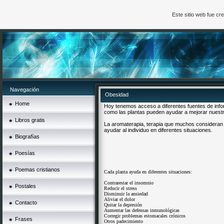
Este sitio web fue c
Navegación
Obesidad
Home
Hoy tenemos acceso a diferentes fuentes de inf
como las plantas pueden ayudar a mejorar nuestr
Libros gratis
La aromaterapia, terapia que muchos consideran 
ayudar al individuo en diferentes situaciones.
Biografías
Poesías
Poemas cristianos
Cada planta ayuda en diferentes situaciones:
Contrarestar el insomnio
Postales
Reducir el stress
Disminuir la ansiedad
Aliviar el dolor
Contacto
Quitar la depresión
Aumentar las defensas inmunológicas
Corregir problemas estomacales crónicos
Frases
Otros padecimiento