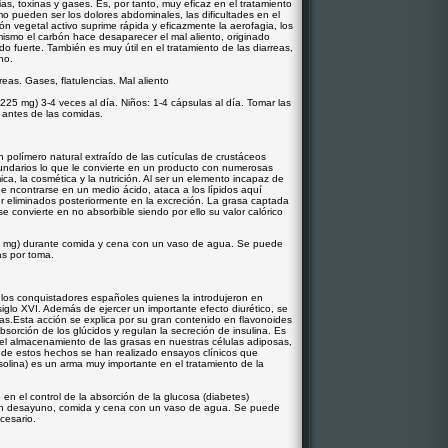
as, toxinas y gases. Es, por tanto, muy eficaz en el tratamiento
o pueden ser los dolores abdominales, las dificultades en el
rbón vegetal activo suprime rápida y eficazmente la aerofagia, los
mismo el carbón hace desaparecer el mal aliento, originado
o fuerte. También es muy útil en el tratamiento de las diarreas,
no.
eas. Gases, flatulencias. Mal aliento
225 mg) 3-4 veces al día. Niños: 1-4 cápsulas al día. Tomar las
antes de las comidas.
n polímero natural extraído de las cutículas de crustáceos
undarios lo que le convierte en un producto con numerosas
ca, la cosmética y la nutrición. Al ser un elemento incapaz de
 e ncontrarse en un medio ácido, ataca a los lípidos aquí
r eliminados posteriormente en la excreción. La grasa captada
e convierte en no absorbible siendo por ello su valor calórico
 mg) durante comida y cena con un vaso de agua. Se puede
s por toma.
 los conquistadores españoles quienes la introdujeron en
glo XVI. Además de ejercer un importante efecto diurético, se
s.Esta acción se explica por su gran contenido en flavonoides
 absorción de los glúcidos y regulan la secreción de insulina. Es
el almacenamiento de las grasas en nuestras células adiposas,
 de estos hechos se han realizado ensayos clínicos que
olina) es un arma muy importante en el tratamiento de la
en el control de la absorción de la glucosa (diabetes)
n desayuno, comida y cena con un vaso de agua. Se puede
cesario.