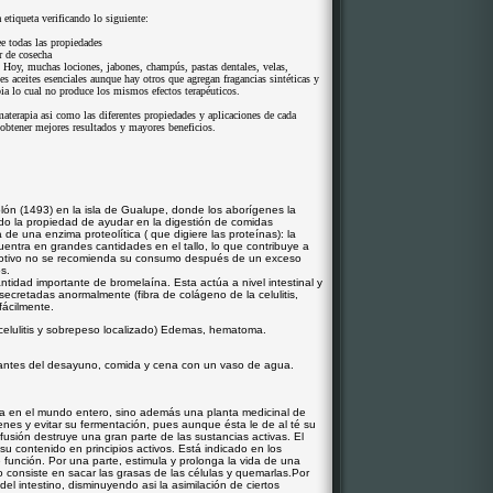
etiqueta verificando lo siguiente:
see todas las propiedades
r de cosecha
 Hoy, muchas lociones, jabones, champús, pastas dentales, velas,
 aceites esenciales aunque hay otros que agregan fragancias sintéticas y
a lo cual no produce los mismos efectos terapéuticos.
aterapia asi como las diferentes propiedades y aplicaciones de cada
 obtener mejores resultados y mayores beneficios.
olón (1493) en la isla de Gualupe, donde los aborígenes la
o la propiedad de ayudar en la digestión de comidas
e una enzima proteolítica ( que digiere las proteínas): la
entra en grandes cantidades en el tallo, lo que contribuye a
 motivo no se recomienda su consumo después de un exceso
s.
ntidad importante de bromelaína. Esta actúa a nivel intestinal y
secretadas anormalmente (fibra de colágeno de la celulitis,
ácilmente.
celulitis y sobrepeso localizado) Edemas, hematoma.
antes del desayuno, comida y cena con un vaso de agua.
da en el mundo entero, sino además una planta medicinal de
venes y evitar su fermentación, pues aunque ésta le de al té su
nfusión destruye una gran parte de las sustancias activas. El
 su contenido en principios activos. Está indicado en los
 función. Por una parte, estimula y prolonga la vida de una
 consiste en sacar las grasas de las células y quemarlas.Por
del intestino, disminuyendo asi la asimilación de ciertos