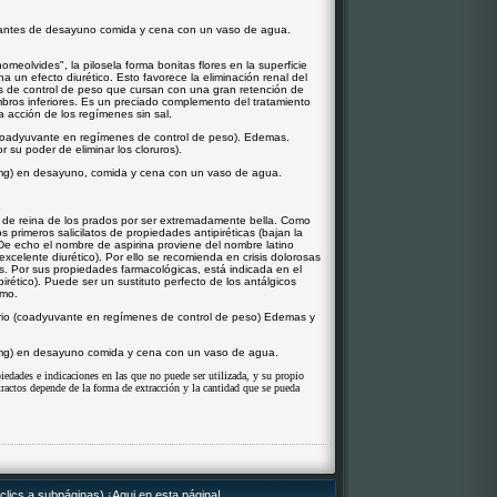
antes de desayuno comida y cena con un vaso de agua.
meolvides", la pilosela forma bonitas flores en la superficie
a un efecto diurético. Esto favorece la eliminación renal del
tas de control de peso que cursan con una gran retención de
bros inferiores. Es un preciado complemento del tratamiento
la acción de los regímenes sin sal.
(coadyuvante en regímenes de control de peso). Edemas.
 su poder de eliminar los cloruros).
mg) en desayuno, comida y cena con un vaso de agua.
e de reina de los prados por ser extremadamente bella. Como
os primeros salicilatos de propiedades antipiréticas (bajan la
. De echo el nombre de aspirina proviene del nombre latino
 (excelente diurético). Por ello se recomienda en crisis dolorosas
as. Por sus propiedades farmacológicas, está indicada en el
irético). Puede ser un sustituto perfecto de los antálgicos
smo.
torio (coadyuvante en regímenes de control de peso) Edemas y
mg) en desayuno comida y cena con un vaso de agua.
iedades e indicaciones en las que no puede ser utilizada, y su propio
xtractos depende de la forma de extracción y la cantidad que se pueda
clics a subpáginas) ¡Aqui en esta página!