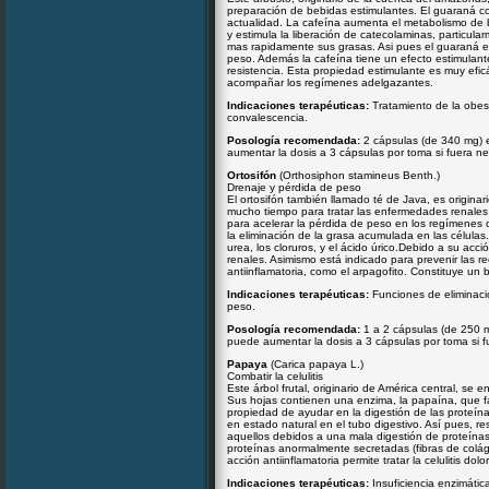
preparación de bebidas estimulantes. El guaraná co
actualidad. La cafeína aumenta el metabolismo de b
y estimula la liberación de catecolaminas, particul
mas rapidamente sus grasas. Asi pues el guaraná es
peso. Además la cafeína tiene un efecto estimulan
resistencia. Esta propiedad estimulante es muy eficá
acompañar los regímenes adelgazantes.
Indicaciones terapéuticas:
Tratamiento de la obesi
convalescencia.
Posología recomendada:
2 cápsulas (de 340 mg) 
aumentar la dosis a 3 cápsulas por toma si fuera ne
Ortosifón
(Orthosiphon stamineus Benth.)
Drenaje y pérdida de peso
El ortosifón también llamado té de Java, es origina
mucho tiempo para tratar las enfermedades renales y
para acelerar la pérdida de peso en los regímenes 
la eliminación de la grasa acumulada en las células. 
urea, los cloruros, y el ácido úrico.Debido a su acci
renales. Asimismo está indicado para prevenir las r
antiinflamatoria, como el arpagofito. Constituye un 
Indicaciones terapéuticas:
Funciones de eliminació
peso.
Posología recomendada:
1 a 2 cápsulas (de 250 
puede aumentar la dosis a 3 cápsulas por toma si f
Papaya
(Carica papaya L.)
Combatir la celulitis
Este árbol frutal, originario de América central, se 
Sus hojas contienen una enzima, la papaína, que fac
propiedad de ayudar en la digestión de las proteín
en estado natural en el tubo digestivo. Así pues, re
aquellos debidos a una mala digestión de proteínas
proteínas anormalmente secretadas (fibras de coláge
acción antiinflamatoria permite tratar la celulitis d
Indicaciones terapéuticas:
Insuficiencia enzimática