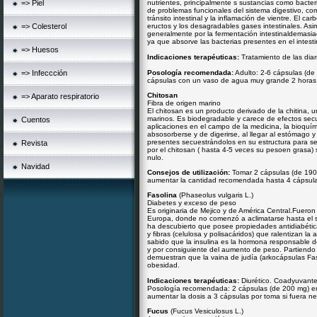
=> Piel
nutrientes, principalmente s sustancias como bacteri
de problemas funcionales del sistema digestivo, com
tránsito intestinal y la inflamación de vientre. El ca
=> Colesterol
eructos y los desagradables gases intestinales. Asi
generalmente por la fermentación intestinaldemasiad
ya que absorve las bacterias presentes en el intesti
=> Huesos
Indicaciones terapéuticas:
Tratamiento de las diarr
=> Infeccción
Posología recomendada:
Adulto: 2-6 cápsulas (de 
cápsulas con un vaso de agua muy grande 2 horas 
Chitosan
=> Aparato respiratorio
Fibra de origen marino
El chitosan es un producto derivado de la chitina, u
marinos. Es biodegradable y carece de efectos sec
Cuentos
aplicaciones en el campo de la medicina, la bioquími
absosorberse y de digerirse, al llegar al estómago y
presentes secuestrándolos en su estructura para se
Revista
por el chitosan ( hasta 4-5 veces su pesoen grasa) s
nulo.
Navidad
Consejos de utilización:
Tomar 2 cápsulas (de 190
aumentar la cantidad recomendada hasta 4 cápsula
Fasolina
(Phaseolus vulgaris L.)
Diabetes y exceso de peso
Es originaria de Mejico y de América Central.Fueron
Europa, donde no comenzó a aclimatarse hasta el si
ha descubierto que posee propiedades antidiabética
y fibras (celulosa y polisacáridos) que ralentizan la
sabido que la insulina es la hormona responsable d
y por consiguiente del aumento de peso. Partiendo
demuestran que la vaina de judía (arkocápsulas Fas
obesidad.
Indicaciones terapéuticas:
Diurético. Coadyuvante 
Posología recomendada: 2 cápsulas (de 200 mg) e
aumentar la dosis a 3 cápsulas por toma si fuera ne
Fucus
(Fucus Vesiculosus L.)