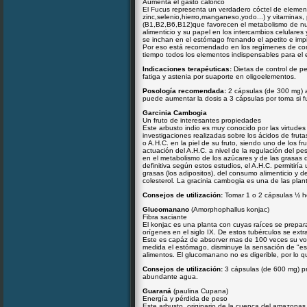
Aumenta el gasto calórico
El Fucus representa un verdadero cóctel de element
zinc,selenio,hierro,manganeso,yodo...) y vitaminas, 
(B1,B2,B6,B12)que favorecen el metabolismo de nutr
alimenticio y su papel en los intercambios celulares
se inchan en el estómago frenando el apetito e impid
Por eso está recomendado en los regímenes de cont
tiempo todos los elementos indispensables para el e
Indicaciones terapéuticas:
Dietas de control de pe
fatiga y astenia por suaporte en oligoelementos.
Posología recomendada:
2 cápsulas (de 300 mg) 
puede aumentar la dosis a 3 cápsulas por toma si f
Garcinia Cambogia
Un fruto de interesantes propiedades
Este arbusto indio es muy conocido por las virtude
investigaciones realizadas sobre los ácidos de fruta
o A.H.C. en la piel de su fruto, siendo uno de los f
actuación del A.H.C. a nivel de la regulación del pe
en el metabolismo de los azúcares y de las grasas
definitiva según estos estudios, el A.H.C. permitirí
grasas (los adipositos), del consumo alimenticio y de
colesterol. La gracinia cambogia es una de las plan
Consejos de utilización:
Tomar 1 o 2 cápsulas ½ ho
Glucomanano
(Amorphophallus konjac)
Fibra saciante
El konjac es una planta con cuyas raíces se prepar
orígenes en el siglo IX. De estos tubérculos se ex
Este es capáz de absorver mas de 100 veces su vo
medida el estómago, disminuye la sensación de "est
alimentos. El glucomanano no es digerible, por lo q
Consejos de utilización:
3 cápsulas (de 600 mg) p
abundante agua.
Guaraná
(paulina Cupana)
Energía y pérdida de peso
Este arbusto, originario de la cuenca del amazonas, 