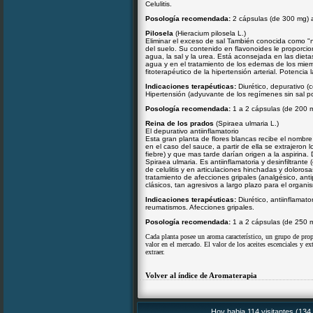
Celulitis.
Posología recomendada:
2 cápsulas (de 300 mg) 
Pilosela
(Hieracium pilosela L.)
Eliminar el exceso de sal También conocida como "no
del suelo. Su contenido en flavonoides le proporcion
agua, la sal y la urea. Está aconsejada en las die
agua y en el tratamiento de los edemas de los miem
fitoterapéutico de la hipertensión arterial. Potencia 
Indicaciones terapéuticas:
Diurético, depurativo 
Hipertensión (adyuvante de los regímenes sin sal por
Posología recomendada:
1 a 2 cápsulas (de 200 
Reina de los prados
(Spiraea ulmaria L.)
El depurativo antiinflamatorio
Esta gran planta de flores blancas recibe el nombr
en el caso del sauce, a partir de ella se extrajeron l
fiebre) y que mas tarde darían origen a la aspirina
Spiraea ulmaria. Es antiinflamatoria y desinfiltrante
de celulitis y en articulaciones hinchadas y doloros
tratamiento de afecciones gripales (analgésico, antip
clásicos, tan agresivos a largo plazo para el organi
Indicaciones terapéuticas:
Diurético, antiinflama
reumatismos. Afecciones gripales.
Posología recomendada:
1 a 2 cápsulas (de 250 
Cada planta posee un aroma característico, un grupo de prop
valor en el mercado. El valor de los aceites escenciales y e
extraer.
Volver al índice de Aromaterapia
Hoy habia 114 visitantes (134 