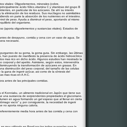
os vitales: Oligoelementos, minerales (cobre,
principalmente ácido fólico,vitamina C y vitaminas del grupo B
ientes, en particular de los azúcares. De ahí su interés
 y la eliminación de los residuos. Sus mucílagos no asimilables
iendo en parte la absorción de los nutrientes en el intestino.
rol de peso. Ayuda a disminuir el peso, aportando al mismo
quilibrio del organismo.
so (aporta oligoelementos y sustancias vitales). Estados de
antes de desayuno, comida y cena con un vaso de agua. Se
uera necesario.
s purgantes de su goma, la goma guta. Sin embargo, las últimas
s, han puesto de manifiesto la presencia de ácido hidroxicítrico
rutos mas rico en dicho ácido. Algunos estudios han mostrado la
so corporal y del apetito. Asimismo, según estos, intervendría
 disminuyendo la transformación de azúcares en grasas. En
a una disminución del peso corporal, del tamaño de las celulas
 la gana de ingerir azúcar, asi como de la síntesis del
tas mas ricas en A.H.C.
ra antes de las principales comidas.
a el Konniaku, un alimento tradicional en Japón que tiene sus
trae una sustancia de sorprendentes propiedades el glucomano.
lumen en agua formando un gel espeso que al llenar en cierta
ómago vacío" y, por consiguiente, la necesidad de ingerir
ue no aporta ninguna caloría.
referentemente media hora antes de las comida y cena con
es muy utilizado en Brasil por los indios guaraníes para la