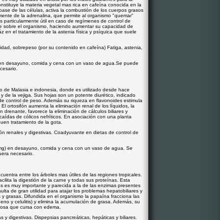
nstituye la materia vegetal mas rica en cafeína conocida en la
ase de las células, activa la combustión de los cuerpos grasos
armente de la adrenalina, que permite al organismo "quemar"
 particularmente útil en caso de regímenes de control de
te sobre el organismo, haciendo aumentar su capacidad de
z en el tratamiento de la astenia física y psíquica que suele
dad, sobrepeso (por su contenido en cafeína) Fatiga, astenia,
en desayuno, comida y cena con un vaso de agua.Se puede
cesario.
rio de Malasia e indonesia, donde es utilizado desde hace
 de la vejiga. Sus hojas son un potente diurético, indicado
de control de peso. Además su riqueza en flavonoides estimula
El ortosifón aumenta la eliminación renal de los líquidos, la
ón drenante, favorece la eliminación de cálculos biliares y
ecaídas de cólicos nefríticos. En asociación con una planta
buen tratamiento de la gota.
n renales y digestivas. Coadyuvante en dietas de control de
mg) en desayuno, comida y cena con un vaso de agua. Se
uera necesario.
encuentra entre los árboles mas útiles de las regiones tropicales.
ilita la digestión de la carne y todas sus proteínas. Esta
as es muy importante y parecida a la de las enzimas presentes
sulta de gran utilidad para atajar los problemas hepatobiliares y
 y grasas. Difundida en el organismo la papaína fracciona las
no y celulitis) y elimina la acumulación de grasa. Además, su
olorosa que cursa con edema.
s y digestivas. Dispepsias pancreáticas, hepáticas y biliares.