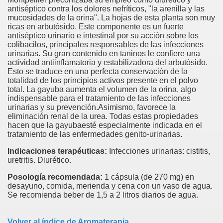
antiséptico contra los dolores nefríticos, "la arenilla y las
mucosidades de la orina". La hojas de esta planta son muy
ricas en arbutósido. Este componente es un fuerte
antiséptico urinario e intestinal por su acción sobre los
colibacilos, principales responsables de las infecciones
urinarias. Su gran contenido en taninos le confiere una
actividad antiinflamatoria y estabilizadora del arbutósido.
Esto se traduce en una perfecta conservación de la
totalidad de los principios activos presente en el polvo
total. La gayuba aumenta el volumen de la orina, algo
indispensable para el tratamiento de las infecciones
urinarias y su prevención.Asimismo, favorece la
eliminación renal de la urea. Todas estas propiedades
hacen que la gayubaesté especialmente indicada en el
tratamiento de las enfermedades genito-urinarias.
Indicaciones terapéuticas:
Infecciones urinarias: cistitis,
uretritis. Diurético.
Posología recomendada:
1 cápsula (de 270 mg) en
desayuno, comida, merienda y cena con un vaso de agua.
Se recomienda beber de 1,5 a 2 litros diarios de agua.
Volver al índice de Aromaterapia