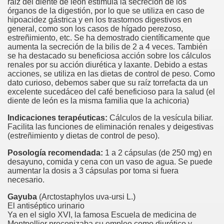
raiz del diente de león estimula la secreción de los
órganos de la digestión, por lo que se utiliza en caso de
hipoacidez gástrica y en los trastornos digestivos en
general, como son los casos de hígado perezoso,
estreñimiento, etc. Se ha demostrado científicamente que
aumenta la secreción de la bilis de 2 a 4 veces. También
se ha destacado su beneficiosa acción sobre los cálculos
renales por su acción diurética y laxante. Debido a estas
acciones, se utiliza en las dietas de control de peso. Como
dato curioso, debemos saber que su raíz torrefacta da un
excelente sucedáceo del café beneficioso para la salud (el
diente de león es la misma familia que la achicoria)
Indicaciones terapéuticas:
Cálculos de la vesícula biliar.
Facilita las funciones de eliminación renales y deigestivas
(estreñimiento y dietas de control de peso).
Posología recomendada:
1 a 2 cápsulas (de 250 mg) en
desayuno, comida y cena con un vaso de agua. Se puede
aumentar la dosis a 3 cápsulas por toma si fuera
necesario.
Gayuba
(Arctostaphylos uva-ursi L.)
El antiséptico urinario
Ya en el siglo XVI, la famosa Escuela de medicina de
Montpellier preconizaba su empleo como diurético y