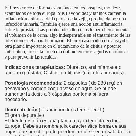
El brezo crece de forma espontánea en los bosques, montes y
acantilados de toda europa. Sus flavonoides y taninos calman la
inflamación dolorosa de la pared de la vejiga producida por una
infección urinaria. También ejerce una acción antiinflamatoria
sobre la próstata. Las propiedades diuréticas le permiten aumentar
el volumen de la orina, algo indespensable en el tratamiento de las
infecciones del aparato urinario. El brezo asociado con la gayuba,
otra planta importante en el tratamiento de la cistitis y potente
antiséptico, presenta un efecto óptimo en crisis agudas o crónicas
y para prevenir las recaídas.
Indicaciones terapéuticas:
Diurético, antiinflamatorio
urinario (próstata) Cistitis, urolitiasis (cálculos urinarios).
Posología recomendada:
2 cápsulas ( de 230 mg) en
desayuno y comida con un vaso de agua. Se puede
aumentar la dosis a 3 cápsulas por toma si fuera
necesario.
Diente de león
(Taraxacum dens leonis Desf.)
El gran depurativo
El diente de león es una planta muy extendida en toda
Europa. Debe su nombre a la característica forma de sus
hojas, que por otra parte pueden comerse en ensalada. La