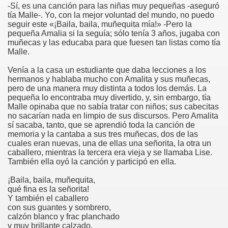
-Sí, es una canción para las niñas muy pequeñas -aseguró
tía Malle-. Yo, con la mejor voluntad del mundo, no puedo
seguir este «¡Baila, baila, muñequita mía!» -Pero la
pequeña Amalia si la seguía; sólo tenía 3 años, jugaba con
muñecas y las educaba para que fuesen tan listas como tía
Malle.
Venía a la casa un estudiante que daba lecciones a los
hermanos y hablaba mucho con Amalita y sus muñecas,
pero de una manera muy distinta a todos los demás. La
pequeña lo encontraba muy divertido, y, sin embargo, tía
Malle opinaba que no sabía tratar con niños; sus cabecitas
no sacarían nada en limpio de sus discursos. Pero Amalita
sí sacaba, tanto, que se aprendió toda la canción de
memoria y la cantaba a sus tres muñecas, dos de las
cuales eran nuevas, una de ellas una señorita, la otra un
caballero, mientras la tercera era vieja y se llamaba Lise.
También ella oyó la canción y participó en ella.
¡Baila, baila, muñequita,
qué fina es la señorita!
Y también el caballero
con sus guantes y sombrero,
calzón blanco y frac planchado
y muy brillante calzado.